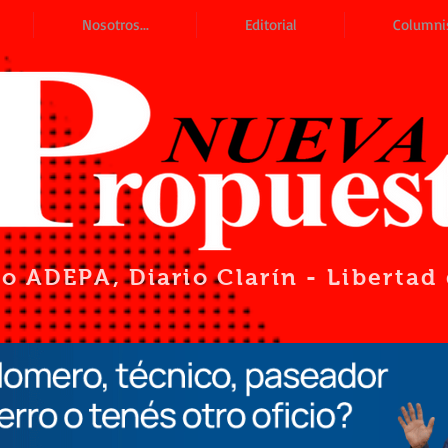
Nosotros...
Editorial
Columni
io ADEPA
, Diario Clarín - Liberta