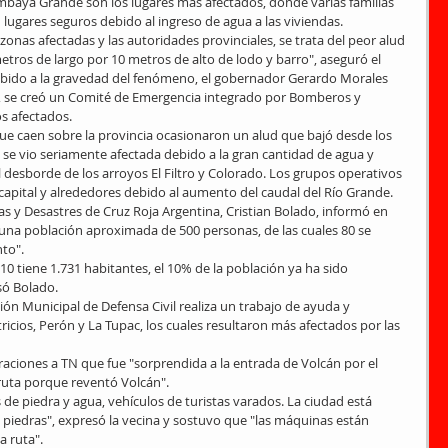
aya Grande son los lugares más afectados, donde varias familias 
lugares seguros debido al ingreso de agua a las viviendas.
zonas afectadas y las autoridades provinciales, se trata del peor alud 
tros de largo por 10 metros de alto de lodo y barro", aseguró el 
ebido a la gravedad del fenómeno, el gobernador Gerardo Morales 
s, se creó un Comité de Emergencia integrado por Bomberos y 
os afectados.
que caen sobre la provincia ocasionaron un alud que bajó desde los 
e se vio seriamente afectada debido a la gran cantidad de agua y 
 desborde de los arroyos El Filtro y Colorado. Los grupos operativos 
 capital y alrededores debido al aumento del caudal del Río Grande.
s y Desastres de Cruz Roja Argentina, Cristian Bolado, informó en 
a población aproximada de 500 personas, de las cuales 80 se 
to".
isó Bolado.
ción Municipal de Defensa Civil realiza un trabajo de ayuda y 
atricios, Perón y La Tupac, los cuales resultaron más afectados por las 
aciones a TN que fue "sorprendida a la entrada de Volcán por el 
ruta porque reventó Volcán".
e piedra y agua, vehículos de turistas varados. La ciudad está 
iedras", expresó la vecina y sostuvo que "las máquinas están 
a ruta".