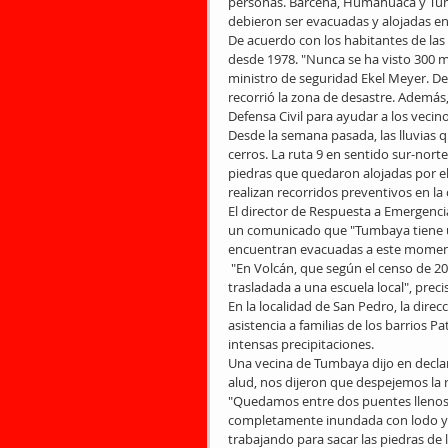
personas. Bárcena, Humahuaca y Tumb
debieron ser evacuadas y alojadas en 
De acuerdo con los habitantes de las 
desde 1978. "Nunca se ha visto 300 me
ministro de seguridad Ekel Meyer. D
recorrió la zona de desastre. Ademá
Defensa Civil para ayudar a los vecin
Desde la semana pasada, las lluvias 
cerros. La ruta 9 en sentido sur-nort
piedras que quedaron alojadas por el
realizan recorridos preventivos en la
El director de Respuesta a Emergencia
un comunicado que "Tumbaya tiene un
encuentran evacuadas a este momen
 "En Volcán, que según el censo de 2010 tiene 1.731 habitantes, el 10% de la población ya ha sido 
trasladada a una escuela local", prec
En la localidad de San Pedro, la direc
asistencia a familias de los barrios P
intensas precipitaciones.
Una vecina de Tumbaya dijo en declar
alud, nos dijeron que despejemos la 
"Quedamos entre dos puentes llenos d
completamente inundada con lodo y p
trabajando para sacar las piedras de l