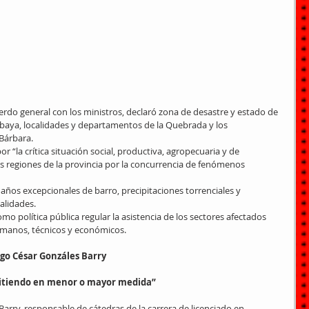
erdo general con los ministros, declaró zona de desastre y estado de 
ya, localidades y departamentos de la Quebrada y los 
Bárbara.
or “la crítica situación social, productiva, agropecuaria y de 
s regiones de la provincia por la concurrencia de fenómenos 
ños excepcionales de barro, precipitaciones torrenciales y 
alidades.
mo política pública regular la asistencia de los sectores afectados 
umanos, técnicos y económicos.
ogo César Gonzáles Barry
pitiendo en menor o mayor medida”
arry, responsable de cátedras de la carrera de licenciado en 