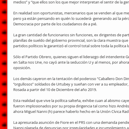
medios” y “que ellos son los que mejor interpretan el sentir de la ge
En realidad son oportunistas, mercenarios que se venden al que me
pero ya están pensando en quién lo sucederá- generando así la pérdid
Democracia por parte de los ciudadanos de a pié.
La gran cantidad de funcionarios sin funciones, ex dirigentes de par
planillas de sueldo del gobierno provincial, son la clara muestra que
partidos políticos le garantizó el control total sobre toda la política 
Sólo el Partido Obrero, quienes siguen el liderazgo del intendente G
en Salta nos Une, no cayó ante la seducción U y al menos, por ahora,
oposición.
Los demás cayeron en la tentación del poderoso “Caballero Don Di
“orgullosos” soldados de Urtubey y sueñan con ver a su empleador, má
Rosada a partir del 10 de Diciembre del año 2019.
Esta realidad que vive la política salteña, exhibe cuan al abismo cay
fueron implosionados por su propia dirigencia tal como hizo Andrés
ahora Miguel Nanni (h) parece haberlo hecho en la Unión Cívica Radi
La apresurada asunción de Fiore en el PRS con una demanda pendiente
Nanni plagada de denuncias por irregularidades e incumplimiento a 