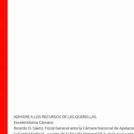
ADHIERE A LOS RECURSOS DE LAS QUERELLAS. 
Excelentísima Cámara: 
Ricardo O. Sáenz, Fiscal General ante la Cámara Nacional de Apelacio
la Capital Federal,  a cargo de la Fiscalía General Nº 2, en la causa n