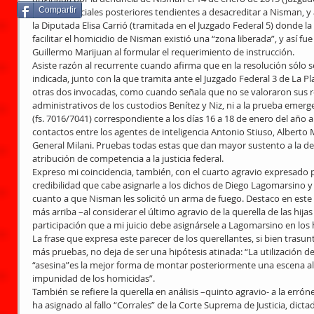
Compartir
intentos oficiales posteriores tendientes a desacreditar a Nisman, y
la Diputada Elisa Carrió (tramitada en el Juzgado Federal 5) donde la
facilitar el homicidio de Nisman existió una “zona liberada”, y así fue
Guillermo Marijuan al formular el requerimiento de instrucción. 
Asiste razón al recurrente cuando afirma que en la resolución sólo s
indicada, junto con la que tramita ante el Juzgado Federal 3 de La Pl
otras dos invocadas, como cuando señala que no se valoraron sus re
administrativos de los custodios Benítez y Niz, ni a la prueba emer
(fs. 7016/7041) correspondiente a los días 16 a 18 de enero del año a
contactos entre los agentes de inteligencia Antonio Stiuso, Alberto 
General Milani. Pruebas todas estas que dan mayor sustento a la denu
atribución de competencia a la justicia federal. 
Expreso mi coincidencia, también, con el cuarto agravio expresado por
credibilidad que cabe asignarle a los dichos de Diego Lagomarsino y
cuanto a que Nisman les solicitó un arma de fuego. Destaco en est
más arriba –al considerar el último agravio de la querella de las hija
participación que a mi juicio debe asignársele a Lagomarsino en los 
La frase que expresa este parecer de los querellantes, si bien trasu
más pruebas, no deja de ser una hipótesis atinada: “La utilización
“asesina”es la mejor forma de montar posteriormente una escena alte
impunidad de los homicidas”. 
También se refiere la querella en análisis –quinto agravio- a la errón
ha asignado al fallo “Corrales” de la Corte Suprema de Justicia, dict