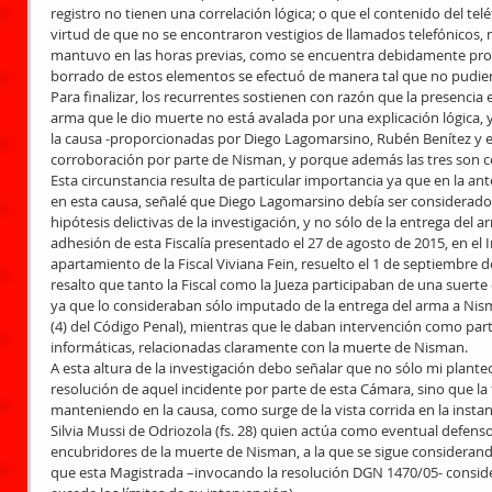
registro no tienen una correlación lógica; o que el contenido del te
virtud de que no se encontraron vestigios de llamados telefónicos, 
mantuvo en las horas previas, como se encuentra debidamente prob
borrado de estos elementos se efectuó de manera tal que no pudier
Para finalizar, los recurrentes sostienen con razón que la presenci
arma que le dio muerte no está avalada por una explicación lógica, y
la causa -proporcionadas por Diego Lagomarsino, Rubén Benítez y el
corroboración por parte de Nisman, y porque además las tres son co
Esta circunstancia resulta de particular importancia ya que en la ant
en esta causa, señalé que Diego Lagomarsino debía ser considerado
hipótesis delictivas de la investigación, y no sólo de la entrega del a
adhesión de esta Fiscalía presentado el 27 de agosto de 2015, en el I
apartamiento de la Fiscal Viviana Fein, resuelto el 1 de septiembre d
resalto que tanto la Fiscal como la Jueza participaban de una suerte
ya que lo consideraban sólo imputado de la entrega del arma a Nisman 
(4) del Código Penal), mientras que le daban intervención como parte 
informáticas, relacionadas claramente con la muerte de Nisman. 
A esta altura de la investigación debo señalar que no sólo mi plante
resolución de aquel incidente por parte de esta Cámara, sino que la f
manteniendo en la causa, como surge de la vista corrida en la instanc
Silvia Mussi de Odriozola (fs. 28) quien actúa como eventual defensor
encubridores de la muerte de Nisman, a la que se sigue consideran
que esta Magistrada –invocando la resolución DGN 1470/05- consider