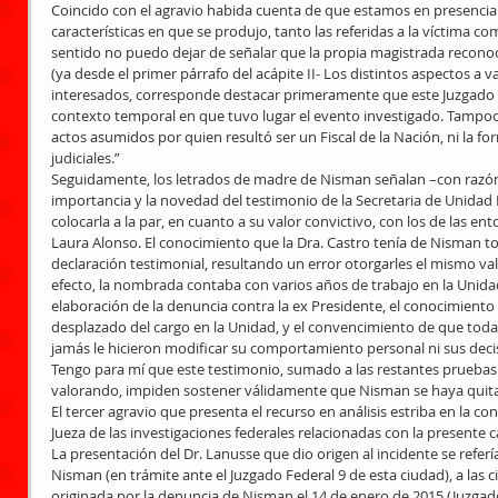
Coincido con el agravio habida cuenta de que estamos en presencia 
características en que se produjo, tanto las referidas a la víctima 
sentido no puedo dejar de señalar que la propia magistrada reconoce 
(ya desde el primer párrafo del acápite II- Los distintos aspectos a v
interesados, corresponde destacar primeramente que este Juzgado no
contexto temporal en que tuvo lugar el evento investigado. Tampoco
actos asumidos por quien resultó ser un Fiscal de la Nación, ni la f
judiciales.” 
Seguidamente, los letrados de madre de Nisman señalan –con razón 
importancia y la novedad del testimonio de la Secretaria de Unidad F
colocarla a la par, en cuanto a su valor convictivo, con los de las ent
Laura Alonso. El conocimiento que la Dra. Castro tenía de Nisman t
declaración testimonial, resultando un error otorgarles el mismo valo
efecto, la nombrada contaba con varios años de trabajo en la Unidad,
elaboración de la denuncia contra la ex Presidente, el conocimiento
desplazado del cargo en la Unidad, y el convencimiento de que tod
jamás le hicieron modificar su comportamiento personal ni sus decis
Tengo para mí que este testimonio, sumado a las restantes pruebas
valorando, impiden sostener válidamente que Nisman se haya quitado
El tercer agravio que presenta el recurso en análisis estriba en la co
Jueza de las investigaciones federales relacionadas con la presente c
La presentación del Dr. Lanusse que dio origen al incidente se refer
Nisman (en trámite ante el Juzgado Federal 9 de esta ciudad), a las c
originada por la denuncia de Nisman el 14 de enero de 2015 (Juzgado 