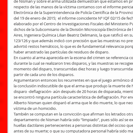
de Nisman y sobre el arma utilizada demuestran que estamos en pre
respecto de las manos de la víctima contamos con el informe pericial
Electrónica de la Superintendencia de Policía Científica de la Provinci
del 19 de enero de 2015;  el informe coincidente Nº IQF 02/15 de fech
elaborado por el Centro de Investigaciones Fiscales del Ministerio Púb
dichos de la Subcomisario de la División Microscopía Electrónica de l
Aires, Ingeniera Química Lilian Beatriz Delimanis, la que ratificó en su
123/126 y que además indicó con precisión que las muestras no pre
advirtió restos hemáticos, lo que es de fundamental relevancia porq
haber arrastrado las partículas de residuos de disparo. 
En cuanto al arma aparecida en la escena del crimen se referencia con
durante la cual se realizaron tres disparos, y las muestras se recogie
momento del disparo, transcurridas diez horas y luego transcurrida
partir de cada uno de los disparos. 
Argumentaron entonces los recurrentes en que el juego armónico de
la conclusión indiscutible de que el arma que produjo la muerte de
disparo -deflagración- aún después de 20 horas de disparada, mient
se encontró ninguna partícula característica de deflagración. Por e
Alberto Nisman quien disparó el arma que le dio muerte, lo que nece
víctima de un homicidio. 
También se computan en la convicción que afirman los letrados otra
departamento de Nisman habría sido “limpiado”, pues sólo así se ex
huellas dactilares pertenecientes a personas distintas del occiso qu
antes de su muerte; o que su computadora personal habría sido man