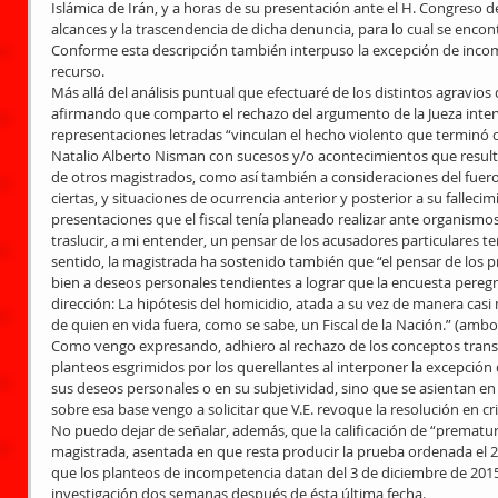
Islámica de Irán, y a horas de su presentación ante el H. Congreso 
alcances y la trascendencia de dicha denuncia, para lo cual se encon
Conforme esta descripción también interpuso la excepción de inco
recurso. 
Más allá del análisis puntual que efectuaré de los distintos agravi
afirmando que comparto el rechazo del argumento de la Jueza inter
representaciones letradas “vinculan el hecho violento que terminó c
Natalio Alberto Nisman con sucesos y/o acontecimientos que result
de otros magistrados, como así también a consideraciones del fuero
ciertas, y situaciones de ocurrencia anterior y posterior a su fallecim
presentaciones que el fiscal tenía planeado realizar ante organismos
traslucir, a mi entender, un pensar de los acusadores particulares t
sentido, la magistrada ha sostenido también que “el pensar de los 
bien a deseos personales tendientes a lograr que la encuesta peregr
dirección: La hipótesis del homicidio, atada a su vez de manera casi 
de quien en vida fuera, como se sabe, un Fiscal de la Nación.” (amb
Como vengo expresando, adhiero al rechazo de los conceptos transc
planteos esgrimidos por los querellantes al interponer la excepció
sus deseos personales o en su subjetividad, sino que se asientan en 
sobre esa base vengo a solicitar que V.E. revoque la resolución en cris
No puedo dejar de señalar, además, que la calificación de “prematur
magistrada, asentada en que resta producir la prueba ordenada el 2
que los planteos de incompetencia datan del 3 de diciembre de 2015,
investigación dos semanas después de ésta última fecha. 