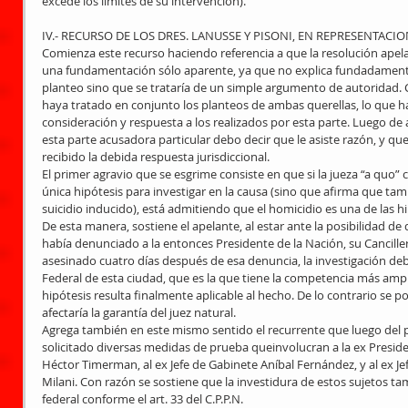
excede los límites de su intervención). 
IV.- RECURSO DE LOS DRES. LANUSSE Y PISONI, EN REPRESENTACI
Comienza este recurso haciendo referencia a que la resolución apela
una fundamentación sólo aparente, ya que no explica fundadamente 
planteo sino que se trataría de un simple argumento de autoridad. 
haya tratado en conjunto los planteos de ambas querellas, lo que ha
consideración y respuesta a los realizados por esta parte. Luego de 
esta parte acusadora particular debo decir que le asiste razón, y qu
recibido la debida respuesta jurisdiccional. 
El primer agravio que se esgrime consiste en que si la jueza “a quo” 
única hipótesis para investigar en la causa (sino que afirma que tambi
suicidio inducido), está admitiendo que el homicidio es una de las hi
De esta manera, sostiene el apelante, al estar ante la posibilidad de 
había denunciado a la entonces Presidente de la Nación, su Canciller
asesinado cuatro días después de esa denuncia, la investigación debe
Federal de esta ciudad, que es la que tiene la competencia más ampli
hipótesis resulta finalmente aplicable al hecho. De lo contrario se po
afectaría la garantía del juez natural. 
Agrega también en este mismo sentido el recurrente que luego del 
solicitado diversas medidas de prueba queinvolucran a la ex Presiden
Héctor Timerman, al ex Jefe de Gabinete Aníbal Fernández, y al ex Je
Milani. Con razón se sostiene que la investidura de estos sujetos t
federal conforme el art. 33 del C.P.P.N. 