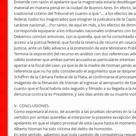
Entiende con razón el apelante que la magistrada estaría desdibuja
material en materia penal en la ciudad de Buenos Aires. En efecto, l
tradicional criterio del Tribunal en cuanto a que “… a los efectos de 
federal, todos los magistrados que integran la judicatura de la Capit
carácter nacional…..Por tanto, de aquí en más, a los efectos de diri
corresponde equiparar a los tribunales nacionales ordinarios con los
Debemos concluir entonces, con la querella, que se ha consolidado el
acceso a la justicia federal, que funda la reserva de recurrir en casa
Justicia, ante un fallo adverso a la pretensión de este Ministerio Públ
Termina la exposición del recurso en análisis con dos referencias ad
válido sostener que ambas partes acusadoras particulares intentan
apartar a la fiscal del caso, ya que la de la madre de Nisman jamás 
referencia que no ha sido considerado el argumento que se despren
Schiffrin de la Cámara Federal de la Plata, al confirmarse el procesa
imágenes de la filmación de Nisman al ingresar al aeropuerto de Ezei
cuanto que el fiscal habría sido seguido y filmado a su llegada a la A
denuncia contra la ex Presidente, y seis días antes de su muerte viol
V.- CONCLUSIONES. 
Como expresara al inicio, de acuerdo a las pruebas obrantes en la c
vertidos por ambas querellas al interponer la presente excepción d
apelantes en que el objeto procesal de esta causa hasta el momento,
Alberto Nisman ha sido víctima del delito de homicidio. 
En este sentido, sabemos que toda cuestión de competencia requiere