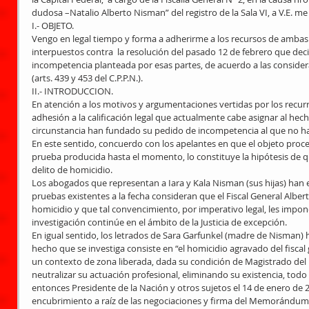
dudosa –Natalio Alberto Nisman” del registro de la Sala VI, a V.E. me
I.- OBJETO. 
Vengo en legal tiempo y forma a adherirme a los recursos de ambas 
interpuestos contra  la resolución del pasado 12 de febrero que deci
incompetencia planteada por esas partes, de acuerdo a las consid
(arts. 439 y 453 del C.P.P.N.). 
II.- INTRODUCCION. 
En atención a los motivos y argumentaciones vertidas por los rec
adhesión a la calificación legal que actualmente cabe asignar al hech
circunstancia han fundado su pedido de incompetencia al que no ha 
En este sentido, concuerdo con los apelantes en que el objeto proce
prueba producida hasta el momento, lo constituye la hipótesis de q
delito de homicidio. 
Los abogados que representan a Iara y Kala Nisman (sus hijas) han 
pruebas existentes a la fecha consideran que el Fiscal General Alber
homicidio y que tal convencimiento, por imperativo legal, les impone
investigación continúe en el ámbito de la Justicia de excepción. 
En igual sentido, los letrados de Sara Garfunkel (madre de Nisman) 
hecho que se investiga consiste en “el homicidio agravado del fiscal
un contexto de zona liberada, dada su condición de Magistrado del M
neutralizar su actuación profesional, eliminando su existencia, todo 
entonces Presidente de la Nación y otros sujetos el 14 de enero de 20
encubrimiento a raíz de las negociaciones y firma del Memorándum