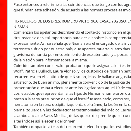
Paso entonces a referirme a las coincidencias que tengo con los agr
que fundan esta adhesión, de acuerdo a las normas procesales invo
III.- RECURSO DE LOS DRES. ROMERO VICTORICA, CASAL Y AYUSO, 
NISMAN. 
Comienzan los apelantes describiendo el contexto histórico en el qu
circunstancia de vital importancia para decidir sobre la competencia 
expresamente. Así, se señala que Nisman era el encargado de la inv
terrorista sufrido por nuestro país, que aparece muerto cuatro día
gravísima denuncia por encubrimiento de ese atentado, y a pocas h
de la Nación para informar sobre la misma. 
Coincido también con el valor probatorio que le asignan a los testi
Wolff, Patricia Bullrich, Laura Alonso, y los custodios de Nisman (en
recurrentes), en el sentido de que Nisman, lejos de hallarse angust
satisfecho, de buen ánimo, plenamente convencido de la justicia de 
presentación que iba a efectuar ante los legisladores aquel 19 de ene
Los letrados que representan a las hijas de Nisman enumeraron otr
hacen a la seria presunción de que el fiscal fue asesinado, como ser, l
hematoma en la zona occipital izquierda del cráneo, la lesión en la car
pierna izquierda, y las declaraciones testimoniales del médico Carr
la ambulancia de Swiss Medical, de las que se desprende que el cu
alterándose así la escena del crimen. 
También comparto la tesis del recurrente referida a que los estudios