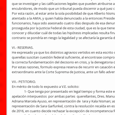
que se investigan y las calificaciones legales que pueden atribuirse 
encubridores, de modo que un tribunal pueda discernir a qué juez co
Por esta razón, al estar ante la sola posibilidad de que Alberto Nisman
atentado a la AMIA, y quien había denunciado a la entonces President
funcionarios, haya sido asesinado cuatro días después de esa denunci
proseguida por la Justicia Federal de esta ciudad, que es la que tie
conocer y dilucidar cuál de todas las hipótesis implicadas resulta fin
contrario se pondría en riesgo la legalidad y se afectaría la garantía d
VI.- RESERVAS. 
He expresado ya que los distintos agravios vertidos en esta escrito 
querellas suscitan cuestión federal suficiente, al encontrase comprom
la correcta fundamentación del decisorio en crisis, y la denegatoria d
Por estas razones, formulo expresa reserva de recurrir en casación e 
extraordinario ante la Corte Suprema de Justicia, ante un fallo advers
VII.- PETITORIO. 
En mérito de todo lo expuesto a V.E. solicito: 
                1- Que tenga por presentado en legal tiempo y forma este escrito de adhesión a los recursos  de 
apelación interpuestos  por ambas partes  querellantes, Dres. Manue
Adriana Marcela Ayuso, en representación de  Iara y Kala Nisman; así
representación de Sara Garfunkel, contra la resolución recaída en es
de 2016, en cuanto decide rechazar la excepción de incompetencia 