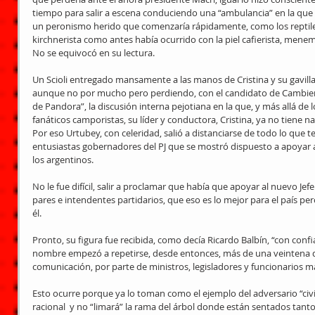
tiempo para salir a escena conduciendo una “ambulancia” en la que 
un peronismo herido que comenzaría rápidamente, como los reptiles
kirchnerista como antes había ocurrido con la piel cafierista, menem
No se equivocó en su lectura. 
Un Scioli entregado mansamente a las manos de Cristina y su gavilla
aunque no por mucho pero perdiendo, con el candidato de Cambiemo
de Pandora”, la discusión interna pejotiana en la que, y más allá de 
fanáticos camporistas, su líder y conductora, Cristina, ya no tiene n
Por eso Urtubey, con celeridad, salió a distanciarse de todo lo que te
entusiastas gobernadores del PJ que se mostró dispuesto a apoyar a
los argentinos. 
No le fue difícil, salir a proclamar que había que apoyar al nuevo Jef
pares e intendentes partidarios, que eso es lo mejor para el país p
él. 
Pronto, su figura fue recibida, como decía Ricardo Balbín, “con confi
nombre empezó a repetirse, desde entonces, más de una veintena de
comunicación, por parte de ministros, legisladores y funcionarios ma
Esto ocurre porque ya lo toman como el ejemplo del adversario “civi
racional  y no “limará” la rama del árbol donde están sentados tanto