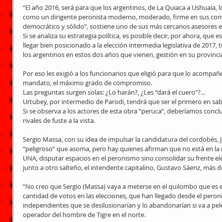
“El año 2016, será para que los argentinos, de La Quiaca a Ushuaia, l
como un dirigente peronista moderno, moderado, firme en sus convic
democrático y sólido”, sostiene uno de sus más cercanos asesores en
Si se analiza su estrategia política, es posible decir, por ahora, qu
llegar bien posicionado a la elección intermedia legislativa de 2017, 
los argentinos en estos dos años que vienen, gestión en su provincia
Por eso les exigió a los funcionarios que eligió para que lo acompañe
mandato, el máximo grado de compromiso. 
Las preguntas surgen solas: ¿Lo harán?, ¿Les “dará el cuero"?… 
Urtubey, por intermedio de Parodi, tendrá que ser el primero en sab
Si se observa a los actores de esta obra “peruca”, deberíamos conclu
rivales de fuste a la vista. 
Sergio Massa, con su idea de impulsar la candidatura del cordobés, J
“peligroso” que asoma, pero hay quienes afirman que no está en la i
UNA, disputar espacios en el peronismo sino consolidar su frente el
junto a otro salteño, el intendente capitalino, Gustavo Sáenz, más d
“No creo que Sergio (Massa) vaya a meterse en el quilombo que es 
cantidad de votos en las elecciones, que han llegado desde el peron
independientes que se desilusionarían y lo abandonarían si va a pele
operador del hombre de Tigre en el norte. 