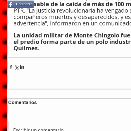
responsable de la caída de más de 100 m
Compartir
PTR. “La justicia revolucionaria ha vengado 
compañeros muertos y desaparecidos, y es
advertencia”, informaron en un comunicado
La unidad militar de Monte Chingolo fue 
el predio forma parte de un polo industri
Quilmes.
Comentarios
Escribir un comentario...