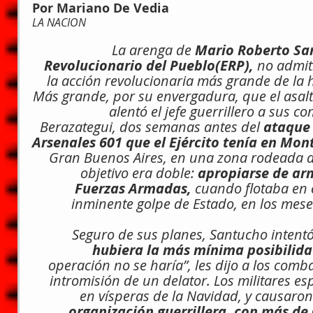
Por Mariano De Vedia
LA NACION
La arenga de 
Mario Roberto Sa
Revolucionario del Pueblo(ERP),
 no admit
la acción revolucionaria más grande de la h
Más grande, por su envergadura, que el asalt
alentó el jefe guerrillero a sus 
Berazategui, dos semanas antes del 
ataque 
Arsenales 601 que el Ejército tenía en Mon
Gran Buenos Aires, en una zona rodeada de
objetivo era doble: 
apropiarse de arm
Fuerzas Armadas, 
cuando flotaba en e
inminente golpe de Estado, en los meses
Seguro de sus planes, Santucho intentó
hubiera la más mínima posibilida
operación no se haría”, les dijo a los comba
intromisión de un delator. Los militares esp
en vísperas de la Navidad, y causaron 
organización guerrillera, con más de 