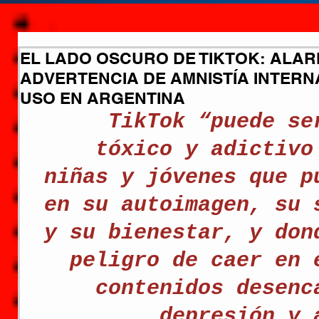
EL LADO OSCURO DE TIKTOK: ALA
ADVERTENCIA DE AMNISTÍA INTER
USO EN ARGENTINA
 TikTok “puede se
tóxico y adictivo
niñas y jóvenes que p
en su autoimagen, su 
y su bienestar, y don
peligro de caer en 
contenidos desenc
depresión y 