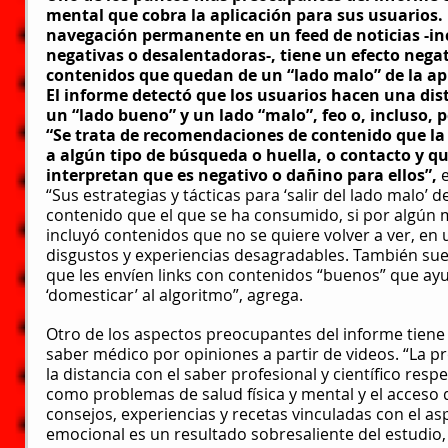
mental que cobra la aplicación para sus usuarios. E
navegación permanente en un feed de noticias -inc
negativas o desalentadoras-, tiene un efecto negat
contenidos que quedan de un “lado malo” de la ap
El informe detectó que los usuarios hacen una disti
un “lado bueno” y un lado “malo”, feo o, incluso, p
“Se trata de recomendaciones de contenido que la 
a algún tipo de búsqueda o huella, o contacto y q
interpretan que es negativo o dañino para ellos”,
 
“Sus estrategias y tácticas para ‘salir del lado malo
contenido que el que se ha consumido, si por algún
incluyó contenidos que no se quiere volver a ver, en
disgustos y experiencias desagradables. También suel
que les envíen links con contenidos “buenos” que ayu
‘domesticar’ al algoritmo”, agrega.
Otro de los aspectos preocupantes del informe tiene 
saber médico por opiniones a partir de videos. “La p
la distancia con el saber profesional y científico res
como problemas de salud física y mental y el acceso d
consejos, experiencias y recetas vinculadas con el asp
emocional es un resultado sobresaliente del estudio,