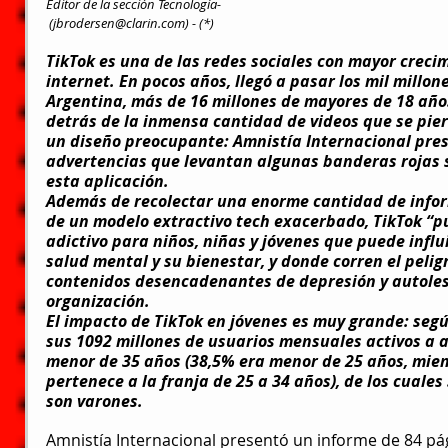
Editor de la sección Tecnología-
 (
jbrodersen@clarin.com
) - (*) 
TikTok
es una de las redes sociales con mayor crecim
internet. En pocos años, llegó a pasar los mil millone
Argentina, más de 16 millones de mayores de 18 año
detrás de la inmensa cantidad de videos que se pierd
un diseño preocupante: Amnistía Internacional pres
advertencias que levantan algunas banderas rojas s
esta aplicación.
Además de recolectar una enorme cantidad de inform
de un modelo extractivo tech exacerbado, TikTok “pu
adictivo para niños, niñas y jóvenes que puede influ
salud mental y su bienestar, y donde corren el peligr
contenidos desencadenantes de depresión y autolesi
organización.
El impacto de TikTok en jóvenes es muy grande: segú
sus 
1092 millones de usuarios mensuales activos a a
menor de 35 años (38,5% era menor de 25 años, mien
pertenece a la franja de 25 a 34 años), de los cuales
son varones.
Amnistía Internacional 
presentó un informe de 84 pá