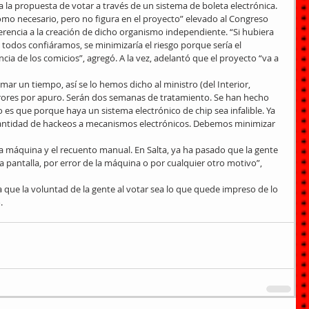
 a la propuesta de votar a través de un sistema de boleta electrónica.
mo necesario, pero no figura en el proyecto” elevado al Congreso 
erencia a la creación de dicho organismo independiente. “Si hubiera 
odos confiáramos, se minimizaría el riesgo porque sería el 
cia de los comicios”, agregó. A la vez, adelantó que el proyecto “va a 
ar un tiempo, así se lo hemos dicho al ministro (del Interior, 
rrores por apuro. Serán dos semanas de tratamiento. Se han hecho 
 es que porque haya un sistema electrónico de chip sea infalible. Ya 
ntidad de hackeos a mecanismos electrónicos. Debemos minimizar 
 la máquina y el recuento manual. En Salta, ya ha pasado que la gente 
la pantalla, por error de la máquina o por cualquier otro motivo”, 
ra que la voluntad de la gente al votar sea lo que quede impreso de lo 
.