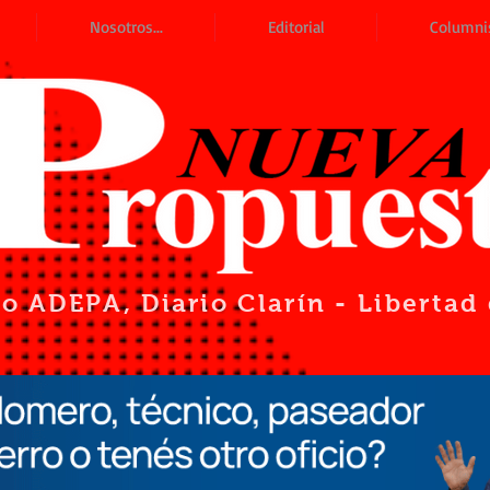
Nosotros...
Editorial
Columni
io ADEPA
, Diario Clarín - Liberta