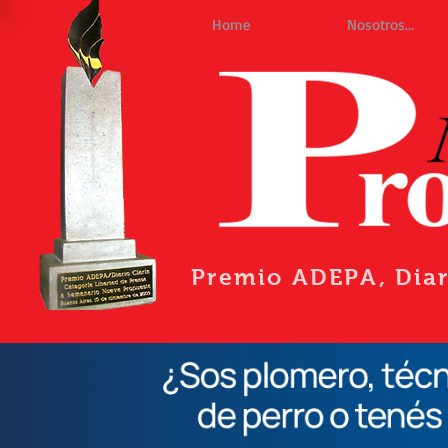
Home
Nosotros...
Premio ADEPA
, Dia