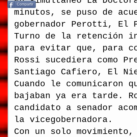
En simultáneo La Doctor
Compartir
minutos, se puso de acu
gobernador Perotti, El 
Turno de la retención i
para evitar que, para c
Rossi sucediera como Pr
Santiago Cafiero, El Ni
Cuando le comunicaron q
bajaban ya era tarde. R
candidato a senador aco
la vicegobernadora.
Con un solo movimiento,