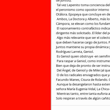
de Juntos).
 Tal vez Lepenito toma conciencia del error de no haberse aguantado el llano. Por no haberse bancado en 
el peronismo como opositor interno 
Otálora. Epopeya que concluye en de
 Ambos, La Doctora y Alberto, más los emotivos rebeldes de la compacta Agencia de Colocaciones 
Cámpora, se elevan como los fundame
 El razonamiento contrafáctico indica que si Pichetto hubiera permanecido en el peronismo hoy sería el 
dirigente más solicitado. El líder del
 Algo más relevante que ser el colector de peronistas en desuso. Pichettistas patrióticos y sentimentales 
que deben hacerse cargo de Juntos. 
Juntos mantiene su propia dinámica y 
Rodríguez Larreta, Geniol.
 Es Geniol quien obstruye -en semifina
 Para raspar a Geniol, como instrumento el Ángel supo utilizar a la señora Patricia Bullrich, Montonera del 
Bien que deja de pronto de ser inst
 Del Ángel, de Geniol y de Milei (al q
 O de los radicales enviagrados que ya no solo aportan territorio. Por el Sildenafil político se anotan con 
Facundo Manes, Cisura de Rolando. O 
 Aunque la desangelaron hasta exterminarla con crueldad, aún muchos recomiendan anotar también a la 
señora María Eugenia Vidal, La Chica
 Mientras tanto, entre tanta euforia artificial los transparentes del carrioísmo se estancan sin entusiasmo. 
Solo respiran a través de algún cañit