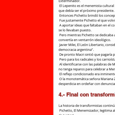
Exterminador.
 El Lepenito es el menemista cultural que fue celebrado en vida por su maestro Menem, cuando le dijo 
que debía ser el próximo presidente
 Entonces Pichetto brindó los concep
 Fue justamente Pichetto el que volv
 A aportar ideas que faltaban en el conjunto piadoso de generalidades que el Ángel pronunciaba mientras 
se lo llevaban puesto.
 Pero mientras Pichetto se dedicaba a la menemización de Macri aparecía otro dirigente joven que se 
convertía en ventarrón ideológico.
 Javier Milei, El León Libertario, consideraba frontalmente a Menem como “el mejor presidente de la 
democracia argentina”.
 De pronto Macri sintió que pagaría p
 Pero para los radicales y los carrio
 Al identificarse con las palabras de Milei -y con los conceptos lineales de Pichetto- se explica que el Ángel 
no tenga reparos para celebrar a Men
 El reflejo condicionado era inminent
 O la monotemática señora Mariana Zuvic, Cristina II, talentosa legisladora del carrioísmo que se 
desperdicia en ordeñar con denuncia
4.- Final con transform
La historia de transformistas contin
 Pichetto, El Menemizador, legitima al Peronismo Republicano, pero para ponerlo al servicio de Macri (o 