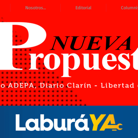
Nosotros...
Editorial
Columni
io ADEPA
, Diario Clarín - Liberta