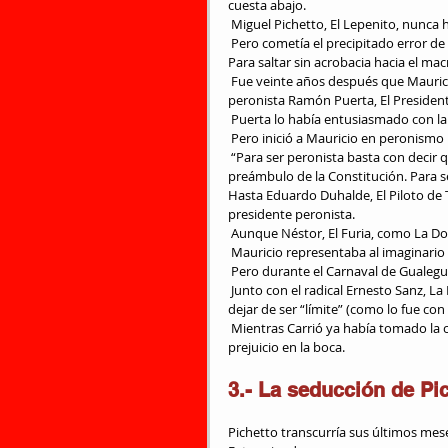
cuesta abajo.
 Miguel Pichetto, El Lepenito, nunc
 Pero cometía el precipitado error de tomar distancia del peronismo, enredado en la versión kirchnerista. 
Para saltar sin acrobacia hacia el ma
 Fue veinte años después que Mauricio ingresara a la política desde la ventana. De la mano del amigo 
peronista Ramón Puerta, El Presiden
 Puerta lo había entusiasmado con l
 Pero inició a Mauricio en peronismo b
 “Para ser peronista basta con decir que se es peronista y ya se lo es. No hay que leer como los radicales el 
preámbulo de la Constitución. Para se
Hasta Eduardo Duhalde, El Piloto de 
presidente peronista.
 Aunque Néstor, El Furia, como La D
 Mauricio representaba al imaginario
 Pero durante el Carnaval de Gualeg
 Junto con el radical Ernesto Sanz, La Eterna Esperanza Blanca, lo persuadieron para saltar en garrocha y 
dejar de ser “límite” (como lo fue con 
 Mientras Carrió ya había tomado la carterita para dejarlo al legendario extinto Pino Solanas con el 
prejuicio en la boca.
3.- La seducción de Pi
Pichetto transcurría sus últimos me