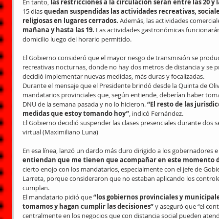
En tanto, 
las restricciones a la circulación serán entre las 20 y
15 días 
quedan suspendidas las actividades recreativas, sociales
religiosas en lugares cerrados. 
Además, las actividades comercial
mañana y hasta las 19. 
Las actividades gastronómicas funcionarán
domicilio luego del horario permitido.
El Gobierno consideró que el mayor riesgo de transmisión se produce
recreativas nocturnas, donde no hay dos metros de distancia y se 
decidió implementar nuevas medidas, más duras y focalizadas.
Durante el mensaje que el Presidente brindó desde la Quinta de Oliv
mandatarios provinciales que, según entiende, deberían haber tomad
DNU de la semana pasada y no lo hicieron.
 “El resto de las jurisd
medidas que estoy tomando hoy”
, indicó Fernández.
El Gobierno decidió suspender las clases presenciales durante dos 
virtual (Maximiliano Luna)
En esa línea, lanzó un dardo más duro dirigido a los gobernadores e
entiendan que me tienen que acompañar en este momento di
cierto enojo con los mandatarios, especialmente con el jefe de Gob
Larreta, porque consideraron que no estaban aplicando los controle
cumplan.
El mandatario pidió que
 “los gobiernos provinciales y municipale
tomamos y hagan cumplir las decisiones”
 y aseguró que “el cont
centralmente en los negocios que con distancia social pueden atender