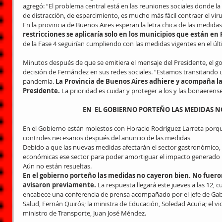
agregó: “El problema central está en las reuniones sociales donde l
de distracción, de esparcimiento, es mucho más fácil contraer el viru
En la provincia de Buenos Aires esperan la letra chica de las medidas
restricciones se aplicaría solo en los municipios que están en F
de la Fase 4 seguirían cumpliendo con las medidas vigentes en el ú
Minutos después de que se emitiera el mensaje del Presidente, el gob
decisión de Fernández en sus redes sociales. “Estamos transitando
pandemia. 
La Provincia de Buenos Aires adhiere y acompaña l
Presidente.
 La prioridad es cuidar y proteger a los y las bonaerens
EN  EL GOBIERNO PORTEÑO LAS MEDIDAS N
En el Gobierno están molestos con Horacio Rodríguez Larreta porqu
controles necesarios después del anuncio de las medidas
Debido a que las nuevas medidas afectarán el sector gastronómico,
económicas ese sector para poder amortiguar el impacto generado po
Aún no están resueltas.
En el gobierno porteño las medidas no cayeron bien. No fuer
avisaron previamente. 
La respuesta llegará este jueves a las 12, 
encabece una conferencia de prensa acompañado por el jefe de Gabin
Salud, Fernán Quirós; la ministra de Educación, Soledad Acuña; el vice
ministro de Transporte, Juan José Méndez.