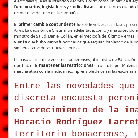
electorales que es la intención de voto. Corrió como un hilo de fueg
funcionarios, legisladores y sindicalistas. 
Fue entonces cuando la
de meterse de lleno en la campaña.
El primer cambio contundente 
fue el de 
volver a las clases prese
Aires
. La decisión de Cristina fue adelantada, como ya ha sucedido e
ministro de Salud, Daniel Gollán, en el mediodía del último viernes. 
viento
 que hubo varios funcionarios que seguían hablando de la imp
sin percatarse de las nuevas noticias.
Le pasó a un par de voceros bonaerenses, al ministro de Educación N
que habló de 
mantener las restricciones
 en un acto por Malvinas 
marcha atrás con la medida incomprensible de cerrar las escuelas ant
Entre las novedades que
discreta encuesta peron
el crecimiento de la im
Horacio Rodríguez Larre
territorio bonaerense, 