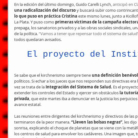
En la edición del último domingo, Guido Carelli Lynch, 
anticipó en Cl
una radicalización del discurso 
y buscará subir como contrincant
lo que puso en práctica Cristina 
este mismo lunes, junto a Kicillo
La Plata. Y puso como 
primeras víctimas de la campaña elector
prepaga, los sanatorios privados y a las obras sociales sindicales, u
de la política. 
“Vamos a tener que repensar todo el sistema de salud
todos quedaran avisados.
El proyecto del Insti
Se sabe que el kirchnerismo siempre tiene 
una definición benévo
políticos. Si echar a los jueces que nos responden sus directivas era l
vez se trata de la
 Integración del Sistema de Salud.
 Es el proyect
extender los controles del Estado y ejercer sin obstáculos 
la tutorí
privada
, que este martes iba a denunciar en la Justicia los perjuici
avance estatal.
Las reuniones entre dirigentes del kirchnerismo y directivos de las 
terminaron de la peor manera. 
“Lleven las bolsas negras”
, les dij
sonrisa, explicando el choque de planetas que se viene con la metáf
los centros de salud para envolver los cadáveres. Una imagen que, t