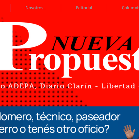
Nosotros...
Editorial
Columni
io ADEPA
, Diario Clarín - Liberta