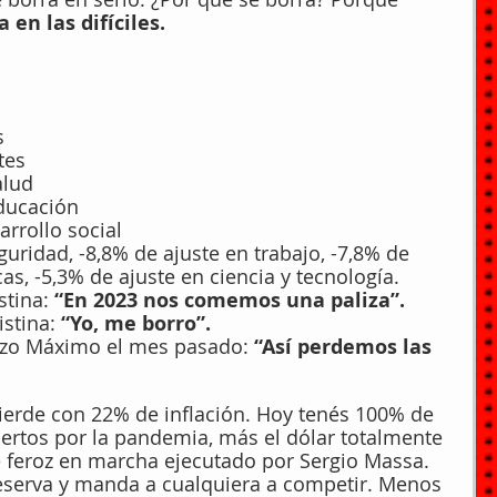
 en las difíciles.
s
tes
alud
educación
arrollo social
uridad, -8,8% de ajuste en trabajo, -7,8% de 
as, -5,3% de ajuste en ciencia y tecnología.
stina:
 “En 2023 nos comemos una paliza”.
stina: 
“Yo, me borro”.
zo Máximo el mes pasado: 
“Así perdemos las 
ierde con 22% de inflación. Hoy tenés 100% de 
ertos por la pandemia, más el dólar totalmente 
 feroz en marcha ejecutado por Sergio Massa. 
eserva y manda a cualquiera a competir. Menos 