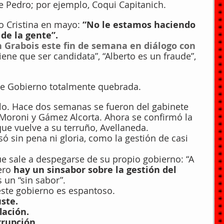
e Pedro; por ejemplo, Coqui Capitanich.
 Cristina en mayo: 
“No le estamos haciendo 
de la gente”.
 Grabois este fin de semana en diálogo con 
tiene que ser candidata”, “Alberto es un fraude”, 
 de Gobierno totalmente quebrada.
lo. Hace dos semanas se fueron del gabinete 
 Moroni y Gámez Alcorta. Ahora se confirmó la 
 que vuelve a su terruño, Avellaneda.
só sin pena ni gloria, como la gestión de casi 
ue sale a despegarse de su propio gobierno: “A 
ero 
hay un sinsabor sobre la gestión del 
s un “sin sabor”.
 este gobierno es espantoso.
uste.
lación.
rrupción.