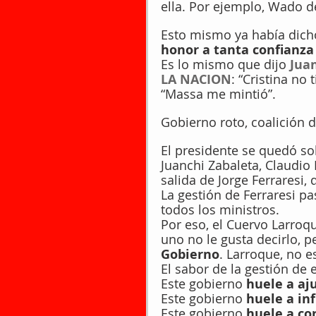
ella. Por ejemplo, Wado d
Esto mismo ya había dicho
honor a tanta confianza 
Es lo mismo que dijo 
Juan
LA NACION
: “Cristina no 
“Massa me mintió”.
Gobierno roto, coalición
El presidente se quedó so
Juanchi Zabaleta, Claudio
salida de Jorge Ferraresi,
La gestión de Ferraresi pa
todos los ministros.
Por eso, el Cuervo Larroq
uno no le gusta decirlo, p
Gobierno
. Larroque, no e
El sabor de la gestión de
Este gobierno
 huele a aj
Este gobierno 
huele a inf
Este gobierno 
huele a co