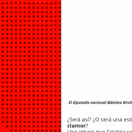
El diputado nacional Máximo Kirch
¿Será así? ¿O será una es
clamor
?
Uno intuye que Cristina s