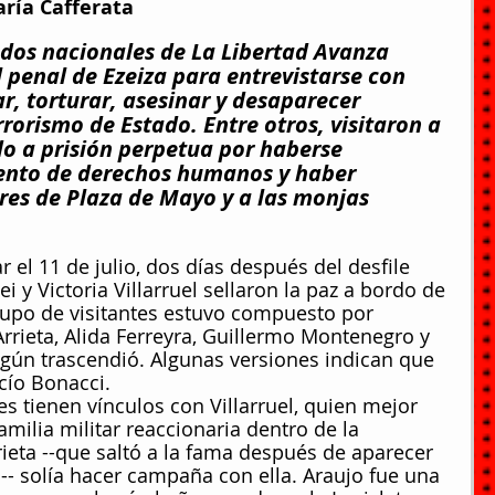
aría Cafferata
dos nacionales de La Libertad Avanza 
l penal de Ezeiza para entrevistarse con 
r, torturar, asesinar y desaparecer 
rrorismo de Estado. Entre otros, visitaron a 
o a prisión perpetua por haberse 
iento de derechos humanos y haber 
res de Plaza de Mayo y a las monjas 
ar el 11 de julio, dos días después del desfile 
ei y Victoria Villarruel sellaron la paz a bordo de 
rupo de visitantes estuvo compuesto por 
rrieta, Alida Ferreyra, Guillermo Montenegro y 
gún trascendió. Algunas versiones indican que 
cío Bonacci.
es tienen vínculos con Villarruel, quien mejor 
amilia militar reaccionaria dentro de la 
ieta --que saltó a la fama después de aparecer 
-- solía hacer campaña con ella. Araujo fue una 