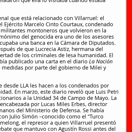
elataron que ella lo visitaba cuando estaba 
nal que está relacionado con Villarruel: el 
del Ejército Marcelo Cinto Courtaux, condenado 
 militantes montoneros que volvieron en la 
omónimo del genocida era uno de los asesores 
 ocupaba una banca en la Cámara de Diputados.
espués de que Lucrecia Astiz, hermana del 
bertad de los criminales de lesa humanidad. El 
abía publicado una carta en el diario 
La Nación
e medidas por parte del gobierno de Milei y 
ue desde LLA les hacen a los condenados por 
dad. En marzo, este diario reveló que Luis Petri 
ionarios a la Unidad 34 de Campo de Mayo. La 
encabezada por Lucas Miles Erbes, director 
anos del Ministerio de Defensa. Se había 
, con Julio Simón –conocido como el “Turco 
Amelong, el represor a quien Villarruel presentó 
ebate que mantuvo con Agustín Rossi antes del 