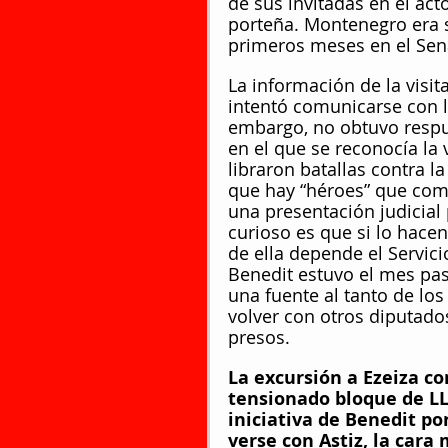
de sus invitadas en el act
porteña. Montenegro era 
primeros meses en el Sen
La información de la visit
intentó comunicarse con l
embargo, no obtuvo respue
en el que se reconocía la 
libraron batallas contra l
que hay “héroes” que com
una presentación judicial 
curioso es que si lo hacen
de ella depende el Servici
Benedit estuvo el mes pasa
una fuente al tanto de lo
volver con otros diputado
presos.
La excursión a Ezeiza co
tensionado bloque de LL
iniciativa de Benedit p
verse con Astiz, la cara