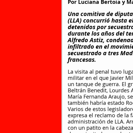
Por 
Luciana Bertoia
 y M
Una comitiva de diputa
(LLA) concurrió hasta e
detenidos por secuestra
durante los años del te
Alfredo Astiz, condenad
infiltrado en el movim
secuestrado a tres Mad
francesas.
La visita al penal tuvo lug
militar en el que Javier Mil
un tanque de guerra. El g
Beltrán Benedit, Lourdes A
María Fernanda Araujo, se
también habría estado Ro
Varios de estos legislador
expresa el reclamo de la f
administración de LLA. Arr
con un patito en la cabeza