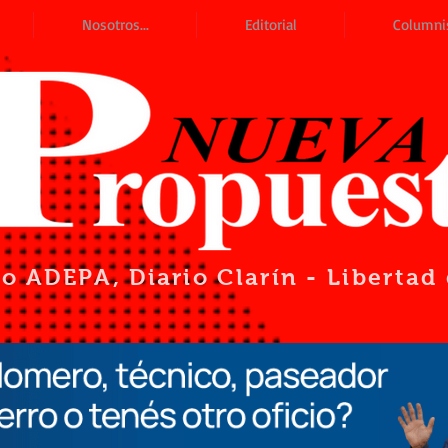
Nosotros...
Editorial
Columni
io ADEPA
, Diario Clarín - Liberta