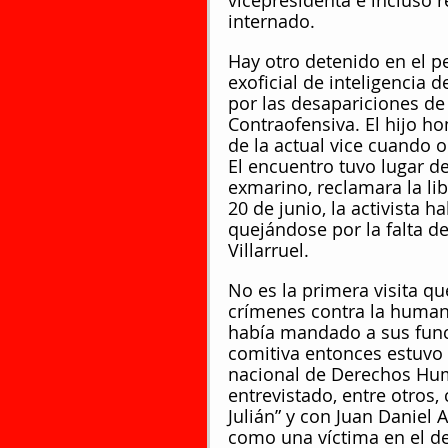
vicepresidenta e incluso r
internado.
Hay otro detenido en el pe
exoficial de inteligencia 
por las desapariciones de
Contraofensiva. El hijo h
de la actual vice cuando
El encuentro tuvo lugar d
exmarino, reclamara la li
20 de junio, la activista h
quejándose por la falta d
Villarruel.
No es la primera visita q
crímenes contra la humani
había mandado a sus func
comitiva entonces estuvo 
nacional de Derechos Hum
entrevistado, entre otros
Julián” y con Juan Daniel 
como una víctima en el d