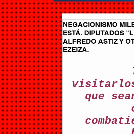
NEGACIONISMO MILE
ESTÁ. DIPUTADOS "L
ALFREDO ASTIZ Y 
EZEIZA.
visitarlo
que sea
combati