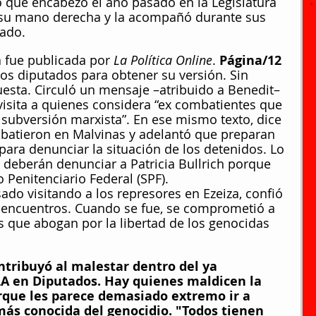
o que encabezó el año pasado en la Legislatura 
su mano derecha y la acompañó durante sus 
ado.
a fue publicada por 
La Política Online
. 
Página/12
os diputados para obtener su versión. Sin 
sta. Circuló un mensaje –atribuido a Benedit– 
visita a quienes considera “ex combatientes que 
a subversión marxista”. En ese mismo texto, dice 
batieron en Malvinas y adelantó que preparan 
para denunciar la situación de los detenidos. Lo 
 deberán denunciar a Patricia Bullrich porque 
o Penitenciario Federal (SPF).
do visitando a los represores en Ezeiza, confió 
s encuentros. Cuando se fue, se comprometió a 
s que abogan por la libertad de los genocidas 
ntribuyó al malestar dentro del ya 
A en Diputados. Hay quienes maldicen la 
orque les parece demasiado extremo ir a 
 más conocida del genocidio. "Todos tienen 