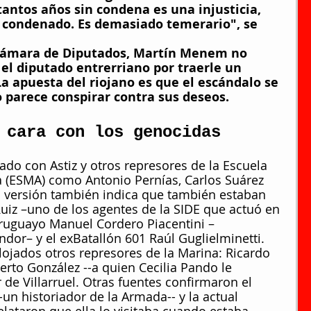
 tantos años sin condena es una injusticia, 
o condenado. Es demasiado temerario", se 
 Cámara de Diputados, Martín Menem no 
 el diputado entrerriano por traerle un 
a apuesta del riojano es que el escándalo se 
 parece conspirar contra sus deseos.
 cara con los genocidas
ado con Astiz y otros represores de la Escuela 
 (ESMA) como Antonio Pernías, Carlos Suárez 
 versión también indica que también estaban 
uiz –uno de los agentes de la SIDE que actuó en 
uruguayo Manuel Cordero Piacentini –
dor– y el exBatallón 601 Raúl Guglielminetti.
lojados otros represores de la Marina: Ricardo 
berto González --a quien Cecilia Pando le 
r de Villarruel. Otras fuentes confirmaron el 
-un historiador de la Armada-- y la actual 