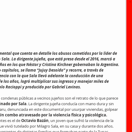
mental que cuenta en detalle los abusos cometidos por la líder de 
Sala. La dirigente jujeña, que está presa desde el 2016, marcó a 
años en los que Néstor y Cristina Kirchner gobernaban la Argentina.
capítulos, se llama “Jujuy Desoído” y recorre, a través de 
encia con la que Sala llevó adelante la conducción de una 
e los años, logró multiplicar sus ingresos y manejar miles de 
blo Racioppi y producido por Gabriel Levinas.
condenas públicas a vecinos jujeños son el retrato de lo que parece 
inado por Sala
. La dirigente jujeña conducía con mano dura y sin 
aru, denunciada en este documental por usurpar viviendas, golpear 
Un combo atravesado por la violencia física y psicológica.
es es el de 
Octavio Bazán
, un joven que sufrió la violencia de la 
e vivió tutelado por Milagro Sala, en su casa y durante dos años. 
enientes de distintas familias que formaban parte de la Tupac 