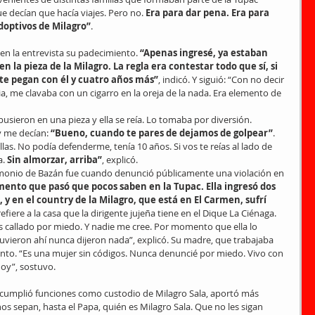
ue decían que hacía viajes. Pero no.
 Era para dar pena. Era para 
doptivos de Milagro”
.
n la entrevista su padecimiento. 
“Apenas ingresé, ya estaban 
 la pieza de la Milagro. La regla era contestar todo que sí, si 
, te pegan con él y cuatro años más”
, indicó. Y siguió: “Con no decir 
udia, me clavaba con un cigarro en la oreja de la nada. Era elemento de 
usieron en una pieza y ella se reía. Lo tomaba por diversión. 
 me decían: 
“Bueno, cuando te pares de dejamos de golpear”
. 
as. No podía defenderme, tenía 10 años. Si vos te reías al lado de 
a.
 Sin almorzar, arriba”
, explicó.
monio de Bazán fue cuando denunció públicamente una violación en 
ento que pasó que pocos saben en la Tupac. Ella ingresó dos 
y en el country de la Milagro, que está en El Carmen, sufrí 
efiere a la casa que la dirigente jujeña tiene en el Dique La Ciénaga.
 callado por miedo. Y nadie me cree. Por momento que ella lo 
uvieron ahí nunca dijeron nada”, explicó. Su madre, que trabajaba 
nto. “Es una mujer sin códigos. Nunca denuncié por miedo. Vivo con 
hoy”, sostuvo.
 cumplió funciones como custodio de Milagro Sala, aportó más 
hos sepan, hasta el Papa, quién es Milagro Sala. Que no les sigan 