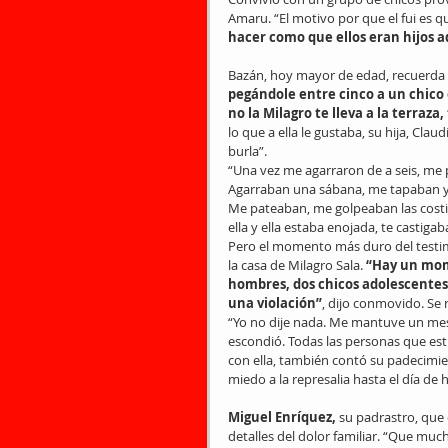
Amaru. “El motivo por que el fui es q
hacer como que ellos eran hijos a
Bazán, hoy mayor de edad, recuerda e
pegándole entre cinco a un chico en
no la Milagro te lleva a la terraza
lo que a ella le gustaba, su hija, Cla
burla”.
“Una vez me agarraron de a seis, me p
Agarraban una sábana, me tapaban y
Me pateaban, me golpeaban las costill
ella y ella estaba enojada, te castigab
Pero el momento más duro del testi
la casa de Milagro Sala.
 “Hay un mom
hombres, dos chicos adolescentes, 
una violación”
, dijo conmovido. Se r
“Yo no dije nada. Me mantuve un mes
escondió. Todas las personas que est
con ella, también contó su padecimie
miedo a la represalia hasta el día de 
Miguel Enríquez,
 su padrastro, que
detalles del dolor familiar. “Que muc