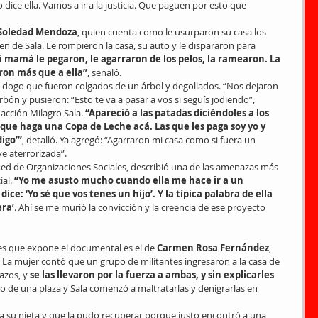
dice ella. Vamos a ir a la justicia. Que paguen por esto que 
Soledad Mendoza
, quien cuenta como le usurparon su casa los 
n de Sala. Le rompieron la casa, su auto y le dispararon para 
i mamá le pegaron, le agarraron de los pelos, la ramearon. La 
ron más que a ella”
, señaló.
dogo que fueron colgados de un árbol y degollados. “Nos dejaron 
arbón y pusieron: “Esto te va a pasar a vos si seguís jodiendo”, 
acción Milagro Sala. 
“Apareció a las patadas diciéndoles a los 
 que haga una Copa de Leche acá. Las que les paga soy yo y 
igo’”
, detalló. Ya agregó: “Agarraron mi casa como si fuera un 
e aterrorizada”.
 Red de Organizaciones Sociales, describió una de las amenazas más 
al. 
“Yo me asusto mucho cuando ella me hace ir a un 
ce: ‘Yo sé que vos tenes un hijo’. Y la típica palabra de ella 
era’
. Ahí se me murió la convicción y la creencia de ese proyecto 
es que expone el documental es el de
 Carmen Rosa Fernández
, 
 La mujer contó que un grupo de militantes ingresaron a la casa de 
azos, y 
se las llevaron por la fuerza a ambas, y sin explicarles 
o de una plaza y Sala comenzó a maltratarlas y denigrarlas en 
 su nieta y que la pudo recuperar porque justo encontró a una 