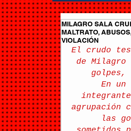
MILAGRO SALA CRUE
MALTRATO, ABUSOS
VIOLACIÓN
El crudo tes
de Milagro 
golpes, 
En un 
integrante
agrupación c
las go
sometidos p