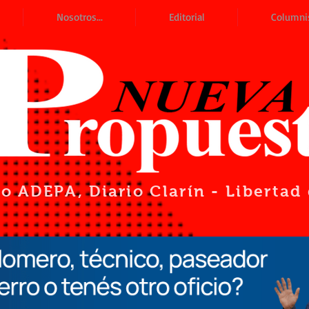
Nosotros...
Editorial
Columni
io ADEPA
, Diario Clarín - Liberta