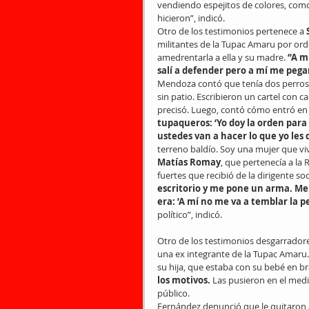
vendiendo espejitos de colores, como 
hicieron”, indicó.
Otro de los testimonios pertenece a 
militantes de la Tupac Amaru por orde
amedrentarla a ella y su madre. 
“A m
salí a defender pero a mí me pega
Mendoza contó que tenía dos perros 
sin patio. Escribieron un cartel con c
precisó. Luego, contó cómo entró en 
tupaqueros: ‘Yo doy la orden para
ustedes van a hacer lo que yo les d
terreno baldío. Soy una mujer que viv
Matías Romay
, que pertenecía a la
fuertes que recibió de la dirigente soci
escritorio y me pone un arma. Me di
era: ‘A mí no me va a temblar la p
político”, indicó.
Otro de los testimonios desgarrador
una ex integrante de la Tupac Amaru.
su hija, que estaba con su bebé en br
los motivos.
 Las pusieron en el medi
público.
Fernández denunció que le quitaron a