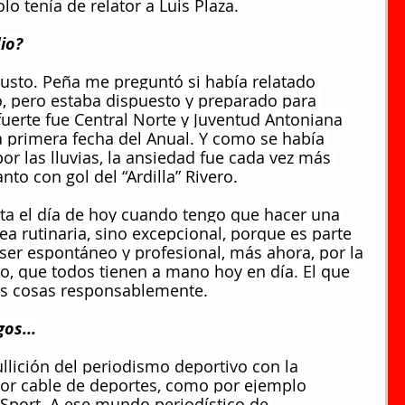
o tenía de relator a Luis Plaza.
io?
usto. Peña me preguntó si había relatado 
o, pero estaba dispuesto y preparado para 
fuerte fue Central Norte y Juventud Antoniana 
la primera fecha del Anual. Y como se había 
 las lluvias, la ansiedad fue cada vez más 
anto con gol del “Ardilla” Rivero.
ta el día de hoy cuando tengo que hacer una 
a rutinaria, sino excepcional, porque es parte 
 ser espontáneo y profesional, más ahora, por la 
o, que todos tienen a mano hoy en día. El que 
as cosas responsablemente.
os...
ición del periodismo deportivo con la 
por cable de deportes, como por ejemplo 
Sport. A ese mundo periodístico de 