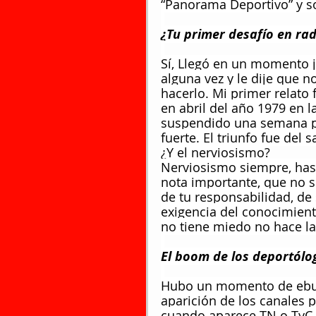
“Panorama Deportivo” y sol
¿Tu primer desafío en rad
Sí, Llegó en un momento j
alguna vez y le dije que n
hacerlo. Mi primer relato 
en abril del año 1979 en 
suspendido una semana por
fuerte. El triunfo fue del s
¿Y el nerviosismo?
Nerviosismo siempre, has
nota importante, que no se
de tu responsabilidad, de
exigencia del conocimient
no tiene miedo no hace l
El boom de los deportólog
Hubo un momento de ebull
aparición de los canales 
cuando aparece TN o TyC 