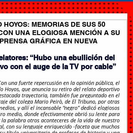
HOYOS: MEMORIAS DE SUS 50
 CON UNA ELOGIOSA MENCIÓN A SU
 PRENSA GRÁFICA EN NUEVA
elatores: “Hubo una ebullición del 
vo con el auge de la TV por cable”
on una fuerte repercusión en la opinión pública, el 
 Hoyos, que anuncia su retiro del relato deportivo 
estacada trayectoria, también fue preguntado en el 
aje del colega Mario Peirò, de El Tribuno, por otras 
edios, y allí el incansable “negro” dedicó elogiosos 
ro medio, donde efectivamente abrió su lente para 
 la palabra otros aconteceres de la vida de nuestro 
al, con su lenguaje enriquecido -faceta que muchos 
u título universitario de profesor de historia y una 