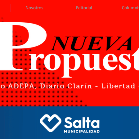
Nosotros...
Editorial
Columni
io ADEPA
, Diario Clarín - Liberta