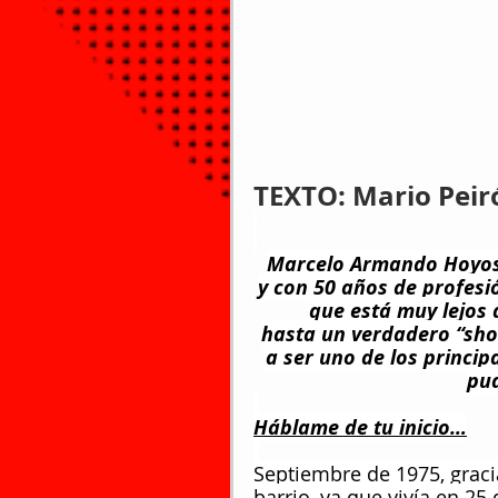
TEXTO: Mario Peir
Marcelo Armando Hoyos 
y con 50 años de profes
que está muy lejos 
hasta un verdadero “show
a ser uno de los princip
pud
Háblame de tu inicio…
Septiembre de 1975, graci
barrio, ya que vivía en 2