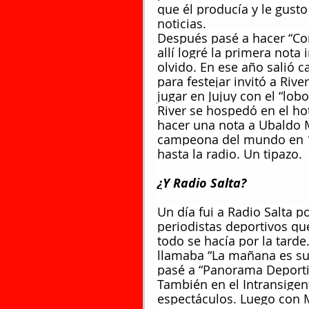
que él producía y le gust
noticias.
Después pasé a hacer “Com
allí logré la primera not
olvido. En ese año salió 
para festejar invitó a River
jugar en Jujuy con el “lob
River se hospedó en el hot
hacer una nota a Ubaldo Ma
campeona del mundo en 19
hasta la radio. Un tipazo.
¿Y Radio Salta?
Un día fui a Radio Salta p
periodistas deportivos qu
todo se hacía por la tard
llamaba “La mañana es suy
pasé a “Panorama Deport
También en el Intransigen
espectáculos. Luego con 