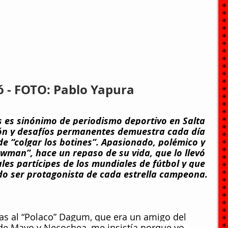
ó - FOTO: Pablo Yapura
es sinónimo de periodismo deportivo en Salta 
ión y desafíos permanentes demuestra cada día 
de “colgar los botines”. Apasionado, polémico y 
man”, hace un repaso de su vida, que lo llevó 
ales partícipes de los mundiales de fútbol y que 
o ser protagonista de cada estrella campeona.
as al “Polaco” Dagum, que era un amigo del 
5 de Mayo y Necochea, me insistía porque yo 