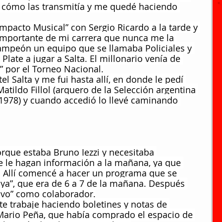
o cómo las transmitía y me quedé haciendo 
pacto Musical” con Sergio Ricardo a la tarde y 
a importante de mi carrera que nunca me la 
campeón un equipo que se llamaba Policiales y 
 Plate a jugar a Salta. El millonario venía de 
o” por el Torneo Nacional.
el Salta y me fui hasta allí, en donde le pedí 
tildo Fillol (arquero de la Selección argentina 
78) y cuando accedió lo llevé caminando 
orque estaba Bruno Iezzi y necesitaba 
e le hagan información a la mañana, ya que 
e. Allí comencé a hacer un programa que se 
a”, que era de 6 a 7 de la mañana. Después 
ivo” como colaborador.
te trabaje haciendo boletines y notas de 
Mario Peña, que había comprado el espacio de 