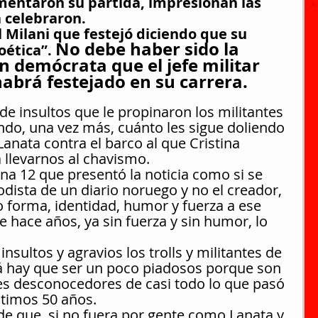
mentaron su partida, impresionan las 
a celebraron.
 Milani que festejó diciendo que su 
No debe haber sido la 
oética”. 
 demócrata que el jefe militar 
abrá festejado en su carrera.
 de insultos que le propinaron los militantes 
do, una vez más, cuánto les sigue doliendo 
anata contra el barco al que Cristina 
 llevarnos al chavismo.
ina 12 que presentó la noticia como si se 
dista de un diario noruego y no el creador, 
dio forma, identidad, humor y fuerza a ese 
ace años, ya sin fuerza y sin humor, lo 
nsultos y agravios los trolls y militantes de 
Acá hay que ser un poco piadosos porque son 
es desconocedores de casi todo lo que pasó 
ltimos 50 años.
e que, si no fuera por gente como Lanata y 