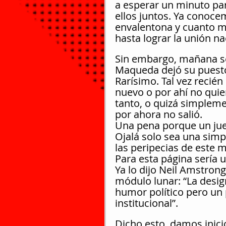
a esperar un minuto para
ellos juntos. Ya conoce
envalentona y cuanto m
hasta lograr la unión na
Sin embargo, mañana se
Maqueda dejó su puesto 
Rarísimo. Tal vez recié
nuevo o por ahí no quier
tanto, o quizá simplemen
por ahora no salió.
Una pena porque un juez
Ojalá solo sea una sim
las peripecias de este 
Para esta página sería u
Ya lo dijo Neil Amstrong
módulo lunar: “La desig
humor político pero un 
institucional”.
Dicho esto, damos inic