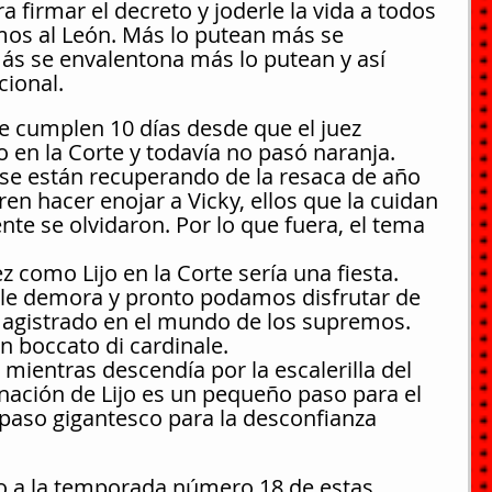
 firmar el decreto y joderle la vida a todos 
mos al León. Más lo putean más se 
ás se envalentona más lo putean y así 
cional.
 cumplen 10 días desde que el juez 
en la Corte y todavía no pasó naranja. 
n se están recuperando de la resaca de año 
en hacer enojar a Vicky, ellos que la cuidan 
te se olvidaron. Por lo que fuera, el tema 
 como Lijo en la Corte sería una fiesta. 
ple demora y pronto podamos disfrutar de 
magistrado en el mundo de los supremos. 
n boccato di cardinale.
 mientras descendía por la escalerilla del 
nación de Lijo es un pequeño paso para el 
paso gigantesco para la desconfianza 
io a la temporada número 18 de estas 