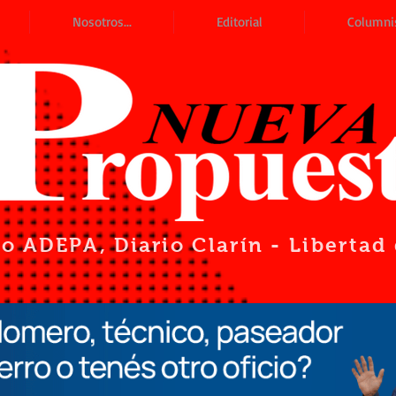
Nosotros...
Editorial
Columni
io ADEPA
, Diario Clarín - Liberta