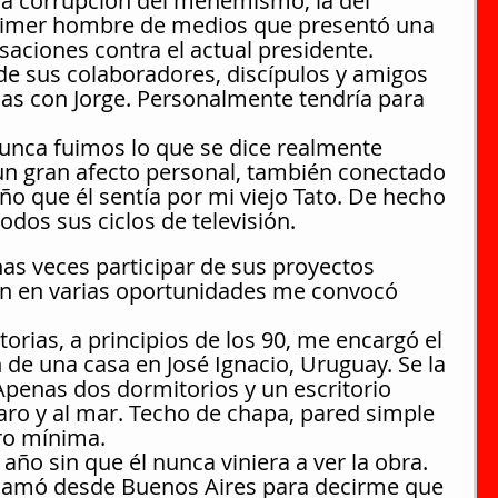
la corrupción del menemismo, la del 
primer hombre de medios que presentó una 
saciones contra el actual presidente.
e sus colaboradores, discípulos y amigos 
as con Jorge. Personalmente tendría para 
 nunca fuimos lo que se dice realmente 
n gran afecto personal, también conectado 
ño que él sentía por mi viejo Tato. De hecho 
dos sus ciclos de televisión.
s veces participar de sus proyectos 
én en varias oportunidades me convocó 
rias, a principios de los 90, me encargó el 
 de una casa en José Ignacio, Uruguay. Se la 
Apenas dos dormitorios y un escritorio 
aro y al mar. Techo de chapa, pared simple 
ro mínima.
año sin que él nunca viniera a ver la obra. 
lamó desde Buenos Aires para decirme que 