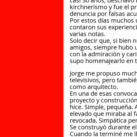
casi 30 años, deschavó 
kirchnerismo y fue el 
denuncia por falsas acu
Por estos días muchos d
contaron sus experienci
varias notas.
Solo decir que, si bien
amigos, siempre hubo u
con la admiración y cari
supo homenajearlo en to
Jorge me propuso mucha
televisivos, pero tambi
como arquitecto.
En una de esas convocato
proyecto y construcción
hice. Simple, pequeña. 
elevado que miraba al f
revocada. Simpática pe
Se construyó durante el 
Cuando la terminé me l