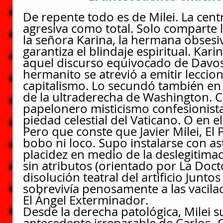
De repente todo es de Milei. La centr
agresiva como total. Solo comparte 
la señora Karina, la hermana obsesiv
garantiza el blindaje espiritual. Kar
aquel discurso equivocado de Davos
hermanito se atrevió a emitir leccion
capitalismo. Lo secundó también en 
de la ultraderecha de Washington. 
papelonero misticismo confesionista 
piedad celestial del Vaticano. O en e
Pero que conste que Javier Milei, El P
bobo ni loco. Supo instalarse con as
placidez en medio de la deslegitima
sin atributos (orientado por La Docto
disolución teatral del artificio Junto
sobrevivía penosamente a las vacila
El Ángel Exterminador.
Desde la derecha patológica, Milei s