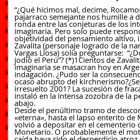
“¿Qué hicimos mal, decime, Rocamor
pajarraco semejante nos humille a di
ronda entre las conjeturas de los int
imaginaria. Pero solo puede respond
objetividad del pensamiento altivo, 
Zavalita (personaje logrado de la na
Vargas Llosa) solía preguntarse:  “¿
jodió el Perú”? (*)
1
Cientos de Zavalit
imaginaria se masacran hoy en Argen
indagación. ¿Pudo ser la consecuenc
ocaso abrupto del kirchnerismo?¿Sec
irresuelto 2001? La sucesión de frac
instaló en la intensa zozobra de la 
abajo.
Desde el penúltimo tramo de descon
«eterna», hasta el lapso enterito de
volvió a depositar en el cementerio 
Monetario. O probablemente el motiv
caída haya sido el desperdicio atroz 