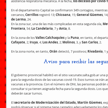
asistencia respiratoria mecánica. A la fecha, 
los decesos por covid-
En el departamento Capital se confirmaron 349 contagios, mientra
cercanos, 
Cerrillos
 registró 13; 
Chicoana
, 15; 
General Güemes
, 14;
de Lerma
, 24.
En la zona sur, una de las más complicadas en esta segunda ola, 
Me
Frontera
, 54; 
La Candelaria
, 7 y 
Anta
, 8.
En la zona de los 
Valles Calchaquíes
 y la 
Puna
, en tanto, el depar
Cafayate
, 2; 
Iruya
, 4;
 Los Andes
, 2; 
Molinos
, 3, y 
San Carlos
, 2.
En la zona norte, en tanto, 
Orán
 detectó, 7 positivos; 
Rivadavia
, 1 y
Aviso para recibir las segu
El gobierno provincial habilitó en el sitio vacunate.salta.gob.ar un
para la segunda dosis de las vacunas covid-19. Esos turnos se irán a
vacunas a la provincia. Con el número de DNI, las personas podrán 
consultar si ya tienen asignada fecha para la segunda dosis. Los que
deberán sacar turnos.
El
 secretario de Modernización del Estado, Martín Güemes
, ex
podrá observar si el sistema tiene cargados adecuadamente los dato