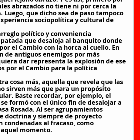
ales abrazados no tiene ni por cerca la 
n. Luego, que dicho sea de paso tampoco 
periencia sociopolítica y cultural de 
rreglo político y conveniencia 
 patada que desaloja al banquito donde 
or el Cambio con la horca al cuello. En 
ón de antiguos enemigos por más 
quiera dar representa la explosión de ese 
os por el Cambio para la política 
ra cosa más, aquella que revela que las 
no sirven más que para un propósito 
ar. Baste recordar, por ejemplo, el 
 se formó con el único fin de desalojar a 
sa Rosada. Al ser agrupamientos 
de doctrina y siempre de proyecto 
án condenadas al fracaso, como 
n aquel momento.