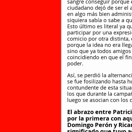
sangre conseguir porque 
ciudadano dejó de ser el 
en algo más bien administ
siquiera sabía o sabe a q
Esto último es literal ya 
participar por una expres
comicio por otra distinta, 
porque la idea no era llega
sino que ya todos amigos
coincidiendo en que el fin
poder.
Así, se perdió la alternan
se fue fosilizando hasta h
contundente de esta situa
los que durante la campa
luego se asocian con los 
El abrazo entre Patric
por la primera con aq
Domingo Perón y Ricard
significado que tuvo a