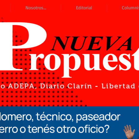
Nosotros...
Editorial
Columni
io ADEPA
, Diario Clarín - Liberta