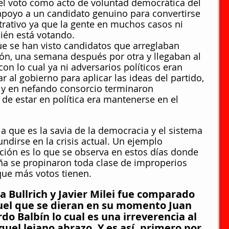
el voto como acto de voluntad democrática del 
apoyo a un candidato genuino para convertirse 
rativo ya que la gente en muchos casos ni 
uién está votando.
que se han visto candidatos que arreglaban 
ión, una semana después por otra y llegaban al 
con lo cual ya ni adversarios políticos eran 
r al gobierno para aplicar las ideas del partido, 
 y en nefando consorcio terminaron 
 de estar en política era mantenerse en el 
cia que es la savia de la democracia y el sistema 
undirse en la crisis actual. Un ejemplo 
ción es lo que se observa en estos días donde 
ña se propinaron toda clase de improperios 
que más votos tienen.
ia Bullrich y Javier Milei fue comparado 
uel que se dieran en su momento Juan 
o Balbín lo cual es una irreverencia al 
quel lejano abrazo. Y es así, primero por 