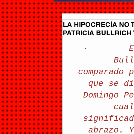
LA HIPOCRECÍA NO T
PATRICIA BULLRICH Y
·       
 E
Bull
comparado p
que se di
Domingo Pe
cual
significad
abrazo. Y