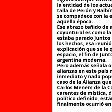
la entidad de los actu
talla de Perón y Balbí
se compadece con la ex
aquella época.
Ese abrazo teñido de a
coyuntural es como la
estaba parado Juntos p
los hechos, esa reuni
explicación que se le 
espacio, el fin de Junt
argentina moderna.
Pero además señala ot
alianzas en este país 
inmediato y nada popul
caso de la Alianza que
Carlos Menem de la Ca
carentes de mística, 
político definido, est
finalmente ocurrió e