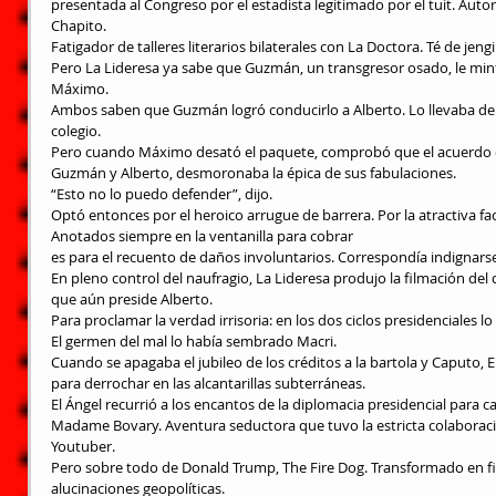
presentada al Congreso por el estadista legitimado por el tuit. Auto
Chapito.
Fatigador de talleres literarios bilaterales con La Doctora. Té de jengi
Pero La Lideresa ya sabe que Guzmán, un transgresor osado, le mi
Máximo.
Ambos saben que Guzmán logró conducirlo a Alberto. Lo llevaba de 
colegio.
Pero cuando Máximo desató el paquete, comprobó que el acuerdo 
Guzmán y Alberto, desmoronaba la épica de sus fabulaciones.
“Esto no lo puedo defender”, dijo.
Optó entonces por el heroico arrugue de barrera. Por la atractiva fa
Anotados siempre en la ventanilla para cobrar
es para el recuento de daños involuntarios. Correspondía indignarse
En pleno control del naufragio, La Lideresa produjo la filmación de
que aún preside Alberto.
Para proclamar la verdad irrisoria: en los dos ciclos presidenciales lo
El germen del mal lo había sembrado Macri.
Cuando se apagaba el jubileo de los créditos a la bartola y Caputo,
para derrochar en las alcantarillas subterráneas.
El Ángel recurrió a los encantos de la diplomacia presidencial para ca
Madame Bovary. Aventura seductora que tuvo la estricta colaboració
Youtuber.
Pero sobre todo de Donald Trump, The Fire Dog. Transformado en fin
alucinaciones geopolíticas.