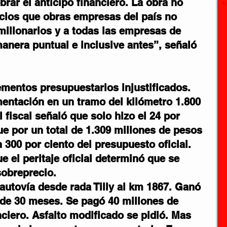
rar el anticipo financiero. La obra no 
cios que obras empresas del país no 
millonarios y a todas las empresas de 
anera puntual e inclusive antes”, señaló 
mentos presupuestarios injustificados. 
mentación en un tramo del kilómetro 1.800 
l fiscal señaló que solo hizo el 24 por 
ue por un total de 1.309 millones de pesos 
 300 por ciento del presupuesto oficial. 
 el peritaje oficial determinó que se 
sobreprecio.
utovía desde rada Tilly al km 1867. Ganó 
o de 30 meses. Se pagó 40 millones de 
nciero. Asfalto modificado se pidió. Mas 