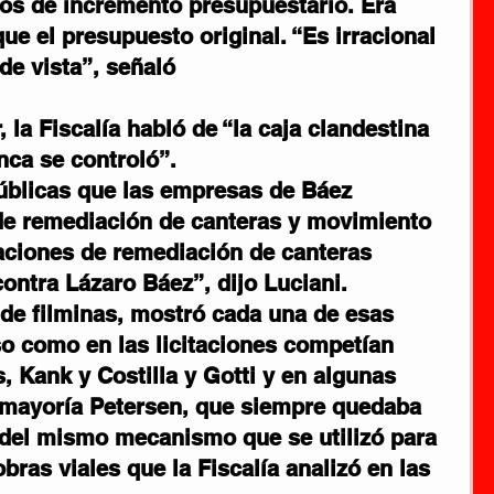
os de incremento presupuestario. Era 
ue el presupuesto original. “Es irracional 
de vista”, señaló
, la Fiscalía habló de “la caja clandestina 
ca se controló”.
públicas que las empresas de Báez 
de remediación de canteras y movimiento 
taciones de remediación de canteras 
ontra Lázaro Báez”, dijo Luciani. 
e de filminas, mostró cada una de esas 
o como en las licitaciones competían 
, Kank y Costilla y Gotti y en algunas 
 mayoría Petersen, que siempre quedaba 
a del mismo mecanismo que se utilizó para 
 obras viales que
 la Fiscalía analizó en las 