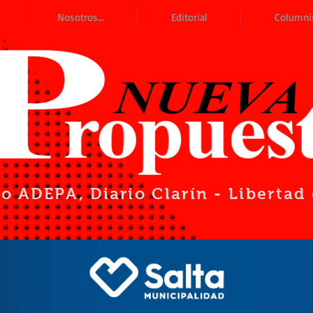
Nosotros...
Editorial
Columni
io ADEPA
, Diario Clarín - Liberta