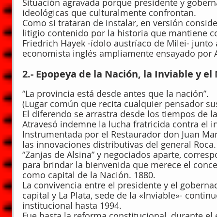
Situación agravada porque presidente y gober
ideológicas que culturalmente confrontan.
Como si trataran de instalar, en versión consid
litigio contenido por la historia que mantiene 
Friedrich Hayek -ídolo austríaco de Milei- junt
economista inglés ampliamente ensayado por A
2.- Epopeya de la Nación, la Inviable y e
“La provincia está desde antes que la nación”.
(Lugar común que recita cualquier pensador sus
El diferendo se arrastra desde los tiempos de la
Atravesó indemne la lucha fratricida contra el i
Instrumentada por el Restaurador don Juan Manu
las innovaciones distributivas del general Roca.
“Zanjas de Alsina” y negociados aparte, corres
para brindar la bienvenida que merece el conc
como capital de la Nación. 1880.
La convivencia entre el presidente y el goberna
capital y La Plata, sede de la «Inviable»- contin
institucional hasta 1994.
Fue hasta la reforma constitucional, durante el 