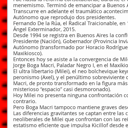
menemismo. Terminó de emancipar a Buenos Air
Transcurre en adelante el traumático acontecimi
Autónomo que reprodujo dos presidentes.
Fernando De la Rúa, el Radical Traicionable, en 
Ángel Exterminador, 2015.
Desde 1994 se registra en Buenos Aires la confl
Presidente (Nación), Gobernador (Provincia Inviabl
Autónomo (transformado por Horacio Rodríguez L
Maxikiosco).
Entonces hoy se asiste a la convergencia de Mile
Jorge Boga Macri, Paladar Negro I, en el Maxiki
El ultra libertario (Milei), el neo bolchevique k
peronismo (Axel), y el penúltimo sobreviviente
Macri, de pronto transformado en la figura más 
misterioso “espacio” casi desmoronado).
Hoy Milei no presenta ninguna confrontación co
contrario.
Pero Boga Macri tampoco mantiene graves desen
Las diferencias gravitantes se captan entre las
neoliberales de Milei que confrontan con las re
estatismo eficiente que impulsa Kicillof desde 