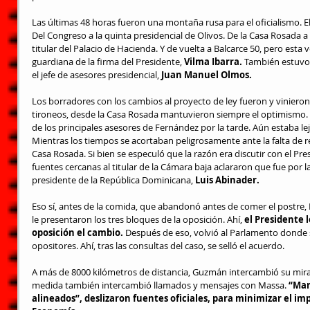
Las últimas 48 horas fueron una montaña rusa para el oficialismo. E
Del Congreso a la quinta presidencial de Olivos. De la Casa Rosada a
titular del Palacio de Hacienda. Y de vuelta a Balcarce 50, pero esta v
guardiana de la firma del Presidente, 
Vilma Ibarra.
 También estuvo
el jefe de asesores presidencial, 
Juan Manuel Olmos.
Los borradores con los cambios al proyecto de ley fueron y vinieron 
tironeos, desde la Casa Rosada mantuvieron siempre el optimismo.
de los principales asesores de Fernández por la tarde. Aún estaba lejo
Mientras los tiempos se acortaban peligrosamente ante la falta de re
Casa Rosada. Si bien se especuló que la razón era discutir con el Pre
fuentes cercanas al titular de la Cámara baja aclararon que fue por la 
presidente de la República Dominicana, 
Luis Abinader.
Eso sí, antes de la comida, que abandonó antes de comer el postre,
le presentaron los tres bloques de la oposición. Ahí, 
el Presidente l
oposición el cambio.
 Después de eso, volvió al Parlamento donde s
opositores. Ahí, tras las consultas del caso, se selló el acuerdo.
A más de 8000 kilómetros de distancia, Guzmán intercambió su mira
medida también intercambió llamados y mensajes con Massa. 
“Mar
alineados”, deslizaron fuentes oficiales, para minimizar el im