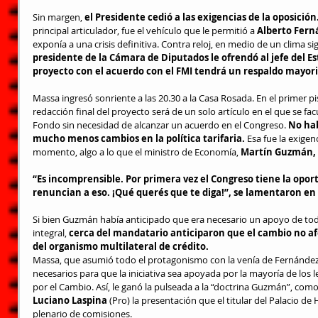
Sin margen, 
el Presidente cedió a las exigencias de la oposición
principal articulador, fue el vehículo que le permitió a 
Alberto Fern
exponía a una crisis definitiva. Contra reloj, en medio de un clima s
presidente de la Cámara de Diputados le ofrendó al jefe del Es
proyecto con el acuerdo con el FMI tendrá un respaldo mayori
Massa ingresó sonriente a las 20.30 a la Casa Rosada. En el primer pi
redacción final del proyecto será de un solo artículo en el que se fa
Fondo sin necesidad de alcanzar un acuerdo en el Congreso. 
No hab
mucho menos cambios en la política tarifaria.
 Esa fue la exigen
momento, algo a lo que el ministro de Economía, 
Martín Guzmán,
“Es incomprensible. Por primera vez el Congreso tiene la opor
renuncian a eso. ¡Qué querés que te diga!”, se lamentaron en
Si bien Guzmán había anticipado que era necesario un apoyo de todas
integral, 
cerca del mandatario anticiparon que el cambio no afe
del organismo multilateral de crédito.
Massa, que asumió todo el protagonismo con la venía de Fernández,
necesarios para que la iniciativa sea apoyada por la mayoría de los le
por el Cambio. Así, le ganó la pulseada a la 
“doctrina Guzmán”,
 como
Luciano Laspina
 (Pro) la presentación que el titular del Palacio de
plenario de comisiones.