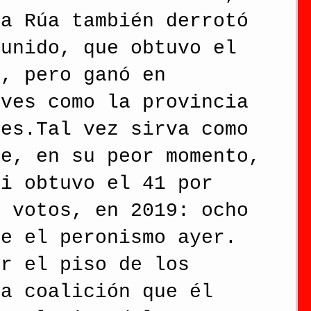
la Rúa también derrotó 
 unido, que obtuvo el 
o, pero ganó en 
aves como la provincia 
res.Tal vez sirva como 
ue, en su peor momento, 
ri obtuvo el 41 por 
s votos, en 2019: ocho 
ue el peronismo ayer.
er el piso de los 
la coalición que él 