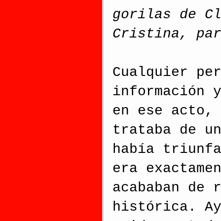
gorilas de C
Cristina, pa
Cualquier pe
información 
en ese acto,
trataba de u
había triunf
era exactame
acababan de 
histórica. A