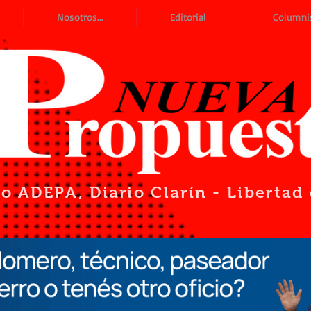
Nosotros...
Editorial
Columni
io ADEPA
, Diario Clarín - Liberta