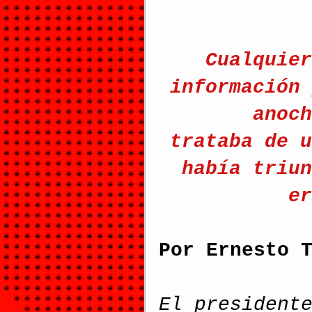
Cualquier
información 
anoch
trataba de u
había triun
er
Por 
Ernesto 
El president