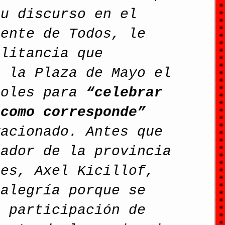
su discurso en el 
rente de Todos, le 
ilitancia que 
a la Plaza de Mayo el 
coles para 
“celebrar 
 como corresponde”
vacionado. Antes que 
nador de la provincia 
res, Axel Kicillof, 
 alegría porque se 
a participación de 