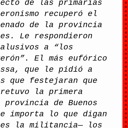
pecto de las primarias 
peronismo recuperó el 
Senado de la provincia 
res. Le respondieron 
 alusivos a “los 
Perón”. El más eufórico 
assa, que le pidió a 
es que festejaran que 
 retuvo la primera 
a provincia de Buenos 
me importa lo que digan 
ces la militancia— los 