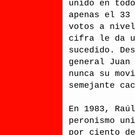
unido en tod
apenas el 33
votos a nive
cifra le da 
sucedido. De
general Juan
nunca su mov
semejante ca
En 1983, Raú
peronismo un
por ciento d