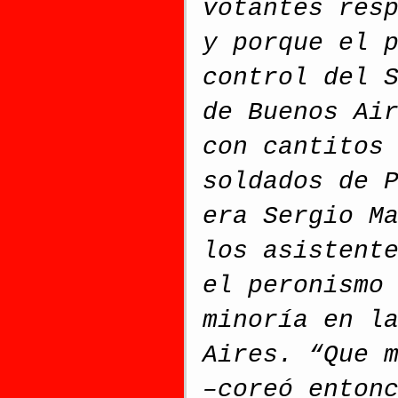
votantes res
y porque el 
control del 
de Buenos Ai
con cantitos
soldados de 
era Sergio M
los asistent
el peronismo
minoría en l
Aires. “Que 
–coreó enton