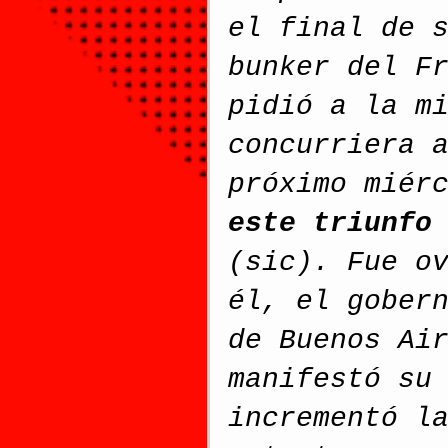
el final de 
bunker del F
pidió a la m
concurriera 
próximo miér
este triunfo
(sic). Fue o
él, el gober
de Buenos Ai
manifestó su
incrementó l