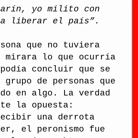
larín, yo milito con 
ra liberar el país”.
rsona que no tuviera 
y mirara lo que ocurría 
 podía concluir que se 
n grupo de personas que 
ado en algo. La verdad 
nte la opuesta: 
recibir una derrota 
yer, el peronismo fue 