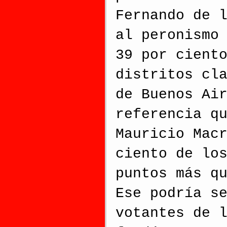
Fernando de 
al peronismo
39 por cient
distritos cl
de Buenos Ai
referencia q
Mauricio Mac
ciento de lo
puntos más q
Ese podría s
votantes de 