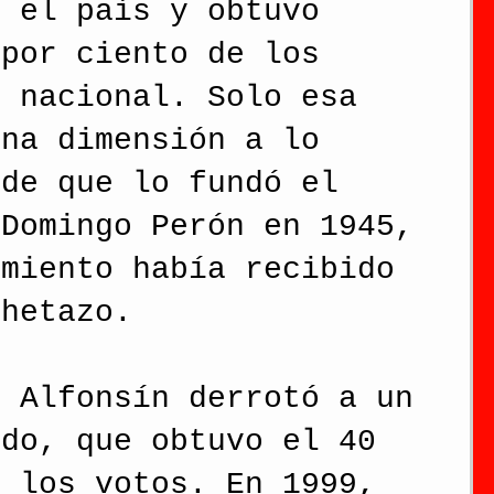
o el país y obtuvo 
 por ciento de los 
l nacional. Solo esa 
una dimensión a lo 
sde que lo fundó el 
 Domingo Perón en 1945, 
imiento había recibido 
chetazo.
l Alfonsín derrotó a un 
ido, que obtuvo el 40 
e los votos. En 1999, 