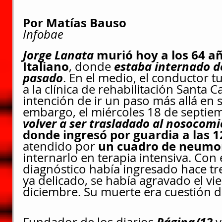
Por 
Matías Bauso
Infobae
Jorge Lanata
murió hoy a los 64 añ
Italiano
estaba internado de
, donde 
pasado
. En el medio, el conductor t
a la clínica de rehabilitación Santa Ca
intención de ir un paso más allá en 
embargo, el miércoles 18 de septiem
volver a ser trasladado al nosocom
donde ingresó por guardia a las 1
un cuadro de neumo
atendido por 
internarlo en terapia intensiva. Con
diagnóstico había ingresado hace tr
ya delicado, se había agravado el vi
diciembre. Su muerte era cuestión d
Página/12
Fundador de los diarios 
 y