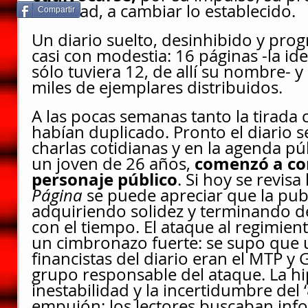
novedad, a cambiar lo establecido.
Compartir
Un diario suelto, desinhibido y prog
casi con modestia: 16 páginas -la idea
sólo tuviera 12, de allí su nombre- 
miles de ejemplares distribuidos. 
A las pocas semanas tanto la tirada 
habían duplicado. Pronto el diario s
charlas cotidianas y en la agenda públ
 comenzó a co
un joven de 26 años,
personaje público
.
Si hoy se revisa 
Página 
se puede apreciar que la publ
adquiriendo solidez y terminando de 
con el tiempo. El ataque al regimien
un cimbronazo fuerte: se supo que 
financistas del diario eran el MTP y 
grupo responsable del ataque. La hip
inestabilidad y la incertidumbre del 
empujón: los lectores buscaban info