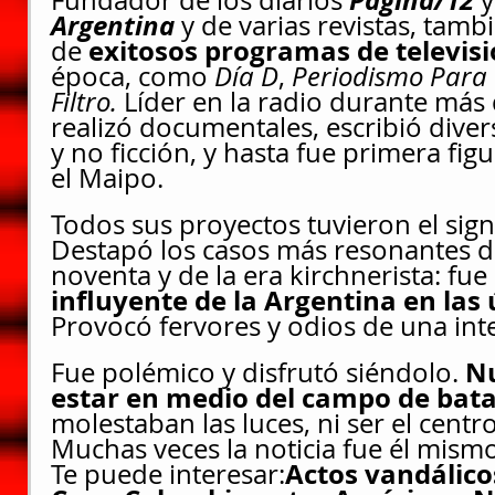
Argentina
 y de varias revistas, tamb
exitosos programas de televis
de 
época, como 
Día D
, 
Periodismo Para
Filtro. 
Líder en la radio durante más
realizó documentales, escribió divers
y no ficción, y hasta fue primera fig
el Maipo. 
Todos sus proyectos tuvieron el sig
Destapó los casos más resonantes d
noventa y de la era kirchnerista: fue 
influyente de la Argentina en las
Provocó fervores y odios de una int
Nu
Fue polémico y disfrutó siéndolo. 
estar en medio del campo de bata
molestaban las luces, ni ser el centr
Muchas veces la noticia fue él mismo
Actos vandálicos
Te puede interesar: