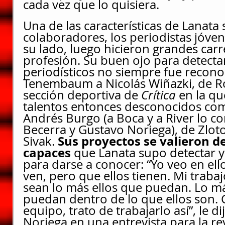
cada vez que lo quisiera.
Una de las características de Lanata
colaboradores, los periodistas jóven
su lado, luego hicieron grandes carre
profesión. Su buen ojo para detectar
periodísticos no siempre fue recono
Tenembaum a Nicolás Wiñazki, de Ro
sección deportiva de 
Crítica 
en la qu
talentos entonces desconocidos com
Andrés Burgo (a Boca y a River lo c
Becerra y Gustavo Noriega), de Zlot
Sus proyectos se valieron d
Sivak. 
capaces
 que Lanata supo detectar y
para darse a conocer: “Yo veo en ello
ven, pero que ellos tienen. Mi trabaj
sean lo más ellos que puedan. Lo má
puedan dentro de lo que ellos son.
equipo, trato de trabajarlo así”, le d
Noriega en una entrevista para la re