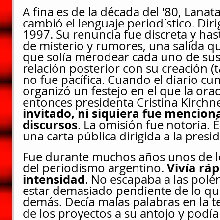
A finales de la década del '80, Lanat
cambió el lenguaje periodístico. Diri
1997. Su renuncia fue discreta y has
de misterio y rumores, una salida qu
que solía merodear cada uno de sus
relación posterior con su creación (t
no fue pacífica. Cuando el diario cu
organizó un festejo en el que la orad
entonces presidenta Cristina Kirchne
invitado, ni siquiera fue menciona
discursos
.
La omisión fue notoria. 
una carta pública dirigida a la presi
Fue durante muchos años unos de l
Vivía ráp
del periodismo argentino. 
intensidad
.
No escapaba a las polém
estar demasiado pendiente de lo qu
demás. Decía malas palabras en la tel
de los proyectos a su antojo y podí