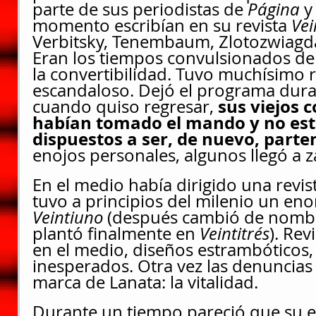
parte de sus periodistas de 
Página 
y
momento escribían en su revista 
Vei
Verbitsky, Tenembaum, Zlotozwiagda
Eran los tiempos convulsionados de la
la convertibilidad. Tuvo muchísimo rat
escandaloso. Dejó el programa dura
sus viejos 
cuando quiso regresar, 
habían tomado el mando y no est
dispuestos a ser, de nuevo, parte
enojos personales, algunos llegó a z
En el medio había dirigido una revis
tuvo a principios del milenio un enor
Veintiuno 
(después cambió de nombr
plantó finalmente en 
Veintitrés
). Rev
en el medio, diseños estrambóticos, 
inesperados. Otra vez las denuncias 
marca de Lanata: la vitalidad.
Durante un tiempo pareció que su es