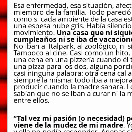
Esa enfermedad, esa situación, afect
miembro de la familia. Todo pareció 
como si cada ambiente de la casa es
una espesa nube gris. Había silencio,
 Una casa que ni siqui
movimiento.
cumpleaños ni se iba de vacacion
No iban al Italpark, al zoológico, ni s
Tampoco al cine. Casi como un hito,
una cena en una pizzería cuando él t
una pizza para los dos, alguna porci
casi ninguna palabra: otra cena call
siempre la misma: todo iba a mejorar
producir cuando la madre sanara. Lo
sabían que no se iban a curar ni la m
entre ellos.
“Tal vez mi pasión (o necesidad) p
viene de la mudez de mi madre
. 
y ella no podía responder. Apenas sí