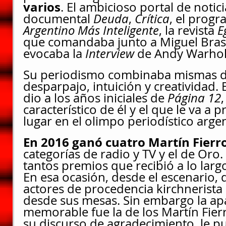
varios
.
El ambicioso portal de notici
documental 
Deuda
, 
Crítica
, el progr
Argentino Más Inteligente
, la revista 
E
que comandaba junto a Miguel Bra
evocaba la 
Interview 
de Andy Warhol
Su periodismo combinaba mismas do
desparpajo, intuición y creatividad.
dio a los años iniciales de 
Página 12
característico de él y el que le va a 
lugar en el olimpo periodístico arge
En 2016 ganó cuatro Martín Fierr
categorías de radio y TV y el de Oro
tantos premios que recibió a lo largo
En esa ocasión, desde el escenario, 
actores de procedencia kirchnerista 
desde sus mesas. Sin embargo la ap
memorable fue la de los Martín Fierro
su discurso de agradecimiento, le p