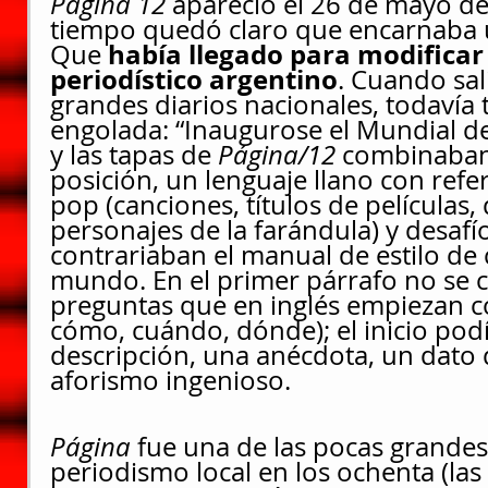
Página 12
 apareció el 26 de mayo d
tiempo quedó claro que
encarnaba 
había llegado para modificar 
Que 
periodístico argentino
. Cuando sal
grandes diarios nacionales, todavía
engolada: “Inaugurose el Mundial de 
y las tapas de 
Página/12
 combinaban
posición, un lenguaje llano con refer
pop (canciones, títulos de películas,
personajes de la farándula) y desafío
contrariaban el manual de estilo de c
mundo. En el primer párrafo no se c
preguntas que en inglés empiezan c
cómo, cuándo, dónde); el inicio podí
descripción, una anécdota, un dato d
aforismo ingenioso.
Página 
fue una de las pocas grande
periodismo local en los ochenta (las 