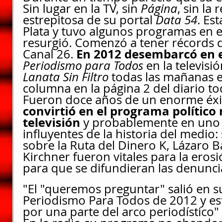
Sin lugar en la TV, sin 
Página
, sin la 
estrepitosa de su portal 
Data 54
. Es
Plata y tuvo algunos programas en el
resurgió. Comenzó a tener récords d
En 2012 desembarcó en e
Canal 26. 
Periodismo para Todos
 en la televisi
Lanata Sin Filtro
 todas las mañanas e
columna en la página 2 del diario to
Fueron doce años de un enorme éxi
convirtió en el programa político 
televisión
 y probablemente en uno 
influyentes de la historia del medio:
sobre la Ruta del Dinero K, Lázaro Bá
Kirchner fueron vitales para la eros
para que se difundieran las denunci
"El "queremos preguntar" salió en 
Periodismo Para Todos de 2012 y es
por una parte del arco periodístico"