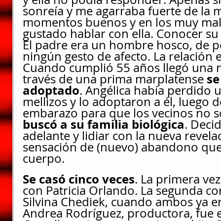
sonreía y me agarraba fuerte de la 
momentos buenos y en los muy mal
gustado hablar con ella. Conocer su 
El padre era un hombre hosco, de po
ningún gesto de afecto. La relación e
Cuando cumplió 55 años llegó una n
se
través de una prima marplatense 
adoptado
. Angélica había perdido
mellizos y lo adoptaron a él, luego de
embarazo para que los vecinos no s
buscó a su familia biológica
. Deci
adelante y lidiar con la nueva revelac
sensación de (nuevo) abandono que s
cuerpo.
Se casó cinco veces
. La primera ve
con Patricia Orlando. La segunda con
Silvina Chediek, cuando ambos ya e
Andrea Rodríguez, productora, fue el