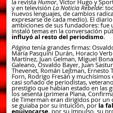
la revista 
Humor
, Víctor Hugo y Spor
y en televisión 
La Noticia Rebelde
: t
nuevos lenguajes, de cambios radica
expresarse de cada medio). El diario
ambiciones de sus fundadores: fue u
instaló temas en la conversación públ
influyó al resto del periodismo
.
Página 
tenía grandes firmas: Osvaldo
María Pasquini Durán, Horacio Verbi
Martínez, Juan Gelman, Miguel Bona
Galeano, Osvaldo Bayer, Juan Sastura
Thevenet, Román Lejtman, Ernesto
Forn, Rodrigo Fresán y muchísimos o
casi soñado de periodistas, vetera
prestigio que habían estado en las g
los sesenta (primera Plana, Confirma
de Timerman eran dirigidos por un c
la fa
se guiaba por su intuición, por 
equivocarse,
 por su impulso, su pr