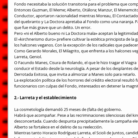
Fondo necesitaba la solución transitoria para el problema que comp
Entonces Guzman, El Meme; Alberto, Otálora; Manzur, El Menemcito; C
Conductor, aportaron racionalidad mientras Moreau, El Contactado,
del quebranto y La Doctora apretaba al Fondo como una naranja. Pa
que fue más grave que un delito. Un error.
Pero «ni el Alberto bueno ni La Doctora mala» aceptan la legitimid
El «kirchnerismo duro» prefiere cultivar la estética principista de la 
los halcones veganos. Con la excepción de los radicales que padecen
Como Gerardo Morales, El Milagrito, que enfrenta a los halcones ve
Larreta, Geniol.
O Facundo Manes, Cisura de Rolando, el que le hizo tragar el Viagra 1
conducir el Estado desde la neurología. A pesar de los desplantes de 
Derrotada Exitosa, que invita a almorzar a Manes solo para retarlo.
La explotación política de los horrores del crédito electoral resultó
funcionarios con culpas del Fondo, interesados en detener la magni
2.- Larreta y el establecimiento
La cosmetología demandó 25 meses de (falta de) gobierno.
Habrá que acompañar. Pese a las recriminaciones silenciosas del kir
desconcertada. Cuando despunta precipitadamente la campaña elect
Alberto se fortalece en el delirio de su reelección.
Mientras tanto Horacio Rodríguez Larreta, el Scioli de Juntos, candid