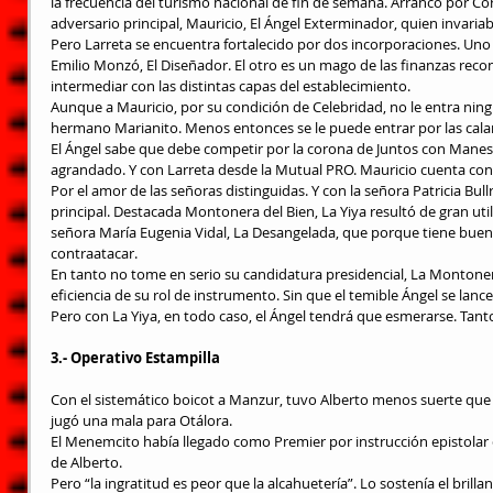
la frecuencia del turismo nacional de fin de semana. Arrancó por Có
adversario principal, Mauricio, El Ángel Exterminador, quien invari
Pero Larreta se encuentra fortalecido por dos incorporaciones. Uno le
Emilio Monzó, El Diseñador. El otro es un mago de las finanzas reco
intermediar con las distintas capas del establecimiento.
Aunque a Mauricio, por su condición de Celebridad, no le entra ningu
hermano Marianito. Menos entonces se le puede entrar por las cala
El Ángel sabe que debe competir por la corona de Juntos con Manes 
agrandado. Y con Larreta desde la Mutual PRO. Mauricio cuenta con el
Por el amor de las señoras distinguidas. Y con la señora Patricia Bul
principal. Destacada Montonera del Bien, La Yiya resultó de gran utili
señora María Eugenia Vidal, La Desangelada, que porque tiene buen
contraatacar.
En tanto no tome en serio su candidatura presidencial, La Montoner
eficiencia de su rol de instrumento. Sin que el temible Ángel se lanc
Pero con La Yiya, en todo caso, el Ángel tendrá que esmerarse. Tanto
3.- Operativo Estampilla
Con el sistemático boicot a Manzur, tuvo Alberto menos suerte que c
jugó una mala para Otálora.
El Menemcito había llegado como Premier por instrucción epistolar d
de Alberto.
Pero “la ingratitud es peor que la alcahuetería”. Lo sostenía el brilla