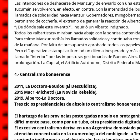
Las intenciones de deshacerse de Manzur y de enviarlo con una estam
Tucumán se volvieron, en efecto, en contra. Con la intensidad del 
llamados de solidaridad hacia Manzur. Gobernadores, minigobernadore
peronismo de cochería. Al extremo de generar la reacción de Alberto
“¿De dónde sale este invento?”, inquirió un Alberto indignado.
Todos los «albertistas» miraban hacia abajo con la sonrisa contenid
Para colmo Manzur recibía los llamados solidarios y continuaba con l
de la mañana. Por falta de presupuesto aprobado todos los papeles 
Pero el “operativo estampilla» iluminó un dilema inesperado y más p
llamado “interior” por las imposturas gestionarías de Buenos Aires. Por
prolongación. La Capital, el Artificio Autónomo, Distrito Federal o M
4.- Centralismo bonaerense
2011, La Doctora-Boudou (El Descuidista).
2015 Macri-Michetti (La Novicia Rebelde).
2019, Alberto-La Doctora.
Tres ciclos presidenciales de absoluto centralismo bonaerens
El hartazgo de las provincias postergadas no solo en protagon
difícilmente pase, como por un tubo, otra presidencia digitad
El excesivo centralismo deriva en una Argentina demasiado p
atención concentrada en la numerología del ombligo de la Terc
creciente indiferencia, o el desinterés, hacia los otros puntos