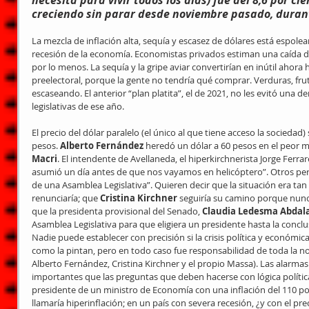
creciendo sin parar desde noviembre pasado, durant
La mezcla de inflación alta, sequía y escasez de dólares está espol
recesión de la economía. Economistas privados estiman una caída del
por lo menos. La sequía y la gripe aviar convertirían en inútil ahora 
preelectoral, porque la gente no tendría qué comprar. Verduras, frut
escaseando. El anterior “plan platita”, el de 2021, no les evitó una d
legislativas de ese año.
El precio del dólar paralelo (el único al que tiene acceso la sociedad
pesos. 
Alberto Fernández
 heredó un dólar a 60 pesos en el peor
Macri
. El intendente de Avellaneda, el hiperkirchnerista Jorge Ferra
asumió un día antes de que nos vayamos en helicóptero”. Otros pero
de una Asamblea Legislativa”. Quieren decir que la situación era tan
renunciaría; que 
Cristina Kirchner
 seguiría su camino porque nunca
que la presidenta provisional del Senado, 
Claudia Ledesma Abdal
Asamblea Legislativa para que eligiera un presidente hasta la conclu
Nadie puede establecer con precisión si la crisis política y económic
como la pintan, pero en todo caso fue responsabilidad de toda la n
Alberto Fernández, Cristina Kirchner y el propio Massa). Las alarma
importantes que las preguntas que deben hacerse con lógica política
presidente de un ministro de Economía con una inflación del 110 por
llamaría hiperinflación; en un país con severa recesión, ¿y con el pre