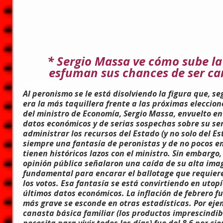
* Sergio Massa ve cómo sube la 
esfuman sus chances de ser ca
ESCUCHAR
Al peronismo se le está disolviendo la figura que, se
era la más taquillera frente a las próximas eleccion
del ministro de Economía, Sergio Massa, envuelto e
datos económicos y de serias sospechas sobre su se
administrar los recursos del Estado (y no solo del Es
siempre una fantasía de peronistas y de no pocos e
tienen históricos lazos con el ministro. Sin embargo
opinión pública señalaron una caída de su alta ima
fundamental para encarar el ballotage que requiere
los votos. Esa fantasía se está convirtiendo en utopía
últimos datos económicos. La inflación de febrero fue
más grave se esconde en otras estadísticas. Por ejemp
canasta básica familiar (los productos imprescindib
necesita para vivir todos los días) fue del 8,6 por cie