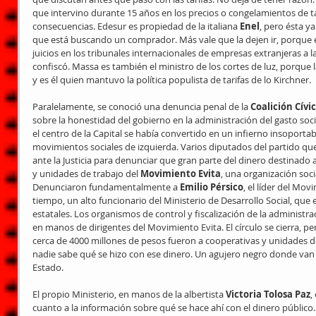
que intervino durante 15 años en los precios o congelamientos de t
consecuencias. Edesur es propiedad de la italiana 
Enel
, pero ésta ya
que está buscando un comprador. Más vale que la dejen ir, porque e
juicios en los tribunales internacionales de empresas extranjeras a l
confiscó. Massa es también el ministro de los cortes de luz, porque 
y es él quien mantuvo la política populista de tarifas de lo Kirchner.
Paralelamente, se conoció una denuncia penal de la 
Coalición Cívi
sobre la honestidad del gobierno en la administración del gasto soc
el centro de la Capital se había convertido en un infierno insoportabl
movimientos sociales de izquierda. Varios diputados del partido que
ante la Justicia para denunciar que gran parte del dinero destinado a
y unidades de trabajo del 
Movimiento Evita
, una organización soc
Denunciaron fundamentalmente a 
Emilio Pérsico
, el líder del Mov
tiempo, un alto funcionario del Ministerio de Desarrollo Social, que 
estatales. Los organismos de control y fiscalización de la administr
en manos de dirigentes del Movimiento Evita. El círculo se cierra, pe
cerca de 4000 millones de pesos fueron a cooperativas y unidades 
nadie sabe qué se hizo con ese dinero. Un agujero negro donde van a
Estado. 
El propio Ministerio, en manos de la albertista 
Victoria Tolosa Paz
,
cuanto a la información sobre qué se hace ahí con el dinero público