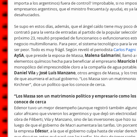
importa a los argentinos) fuera de control? Improbable, si no impos
empresarios argentinos, que el ministro frecuenta (y ayuda), es ya la
desahuciados.
Se supo en estos días, además, que el ángel caído tiene muy poco d
contrató para la venta de entradas al partido de la popular selecció
próximo 23, resultó propiedad de funcionarios o exfuncionarios es
negocio multimillonario. Para peor, el sistema tecnológico para la 
ser peor. Todo es muy frágil. Según reveló el periodista 
Carlos Pagn
AySA
, que preside la esposa de Massa, 
Malena Galmarini
, llamó a
elementos químicos hecha para beneficiar al empresario 
Mauricio F
monopólico del imprescindible cloro a la compañía de agua potable. F
Daniel Vila
 y 
José Luís Manzano
, otros amigos de Massa, y los tr
de que asumiera el actual gobierno. “Los Massa son un matrimonio 
Kirchner”, dice un político que los conoce de cerca.
“Los Massa son un matrimonio político y empresario como los K
conoce de cerca
Edenor tuvo un mejor desempeño (aunque registró también algunos c
calor africano que vivieron los argentinos y que dejó sin electricida
obra de Filiberti, Vila y Manzano, sino de las inversiones que hizo su
luego de que el gobierno de Macri aumentara las tarifas. Un porcen
la empresa 
Edesur
, a la que el gobierno culpa hasta de violar der
que discutan antes qué pasó con las tarifas. No deja de tener razón. 