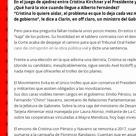
En el juego de ajedrez entre 
Cristina Kirchner
 y el Presidente
¿Qué hará la vice cuando llegue a 
Alberto Fernández
?
“Cristina lo quiere aislar, el problema es que lo deja cada vez
de gobierno”, le dice a Clarín, en off claro, un ministro del Ga
Pero para esa pregunta faltan todavía unos pocos meses. En estos día
“kaja” de los pobres. Su hostilidad en el tablero contrasta con el des
la Corte acaba de despejar el camino para que el Tribunal Oral Federa
caso de corrupción en la obra pública vial
 y dicte una sentencia.
Frente a una elección en la que adivina una derrota, Cristina se repl
(donde su candidato, inexplicablemente, sigue siendo Axel Kiciloff) y
nada mejor que ofrecerles el trofeo de los planes.
El Movimiento Evita es el único trofeo que aún conserva el President
y militantes que asisten obligados a las movilizaciones.
Sus dos caras visibles tienen cargos en el gobierno: Emilio Pérsico, s
Fernando “Chino” Navarro, secretario de Relaciones Parlamentarias In
de la Jefatura de Gabinete. Sobre la otra caja del ministerio de Desarr
Tarjeta Alimentar está manejada por Laura Alonso, militante de L
sobre las cooperativas vinculadas a Mayra Mendoza, hoy bajo investi
El encono de Cristina con Pérsico y Navarro se remonta a 2017, c
sumarse a la campaña de Florencio Randazzo. Cuentan que en aquel 