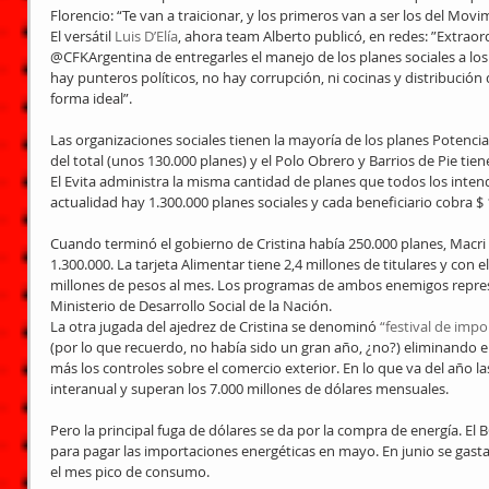
Florencio: “Te van a traicionar, y los primeros van a ser los del Movi
El versátil 
Luis D’Elía
, ahora team Alberto publicó, en redes: ”Extraor
@CFKArgentina de entregarles el manejo de los planes sociales a los
hay punteros políticos, no hay corrupción, ni cocinas y distribución d
forma ideal”.
Las organizaciones sociales tienen la mayoría de los planes Potencia
del total (unos 130.000 planes) y el Polo Obrero y Barrios de Pie ti
El Evita administra la misma cantidad de planes que todos los inten
actualidad hay 1.300.000 planes sociales y cada beneficiario cobra $ 
Cuando terminó el gobierno de Cristina había 250.000 planes, Macri l
1.300.000. La tarjeta Alimentar tiene 2,4 millones de titulares y con
millones de pesos al mes. Los programas de ambos enemigos repres
Ministerio de Desarrollo Social de la Nación.
La otra jugada del ajedrez de Cristina se denominó 
“festival de imp
(por lo que recuerdo, no había sido un gran año, ¿no?) eliminando e
más los controles sobre el comercio exterior. En lo que va del año l
interanual y superan los 7.000 millones de dólares mensuales.
Pero la principal fuga de dólares se da por la compra de energía. El
para pagar las importaciones energéticas en mayo. En junio se gastar
el mes pico de consumo.