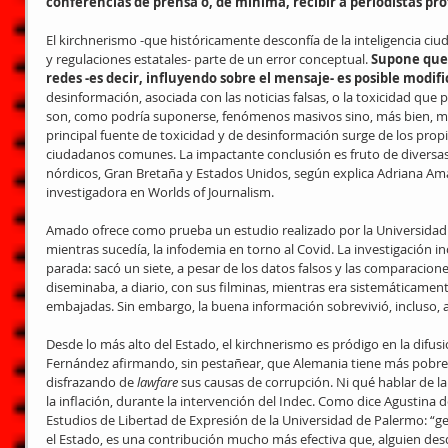
conferencias de prensa o, de mínima, recibir a periodistas pro
El kirchnerismo -que históricamente desconfía de la inteligencia ciu
y regulaciones estatales- parte de un error conceptual. 
Supone que,
redes -es decir, influyendo sobre el mensaje- es posible modific
desinformación, asociada con las noticias falsas, o la toxicidad que 
son, como podría suponerse, fenómenos masivos sino, más bien, mar
principal fuente de toxicidad y de desinformación surge de los propi
ciudadanos comunes. La impactante conclusión es fruto de diversas 
nórdicos, Gran Bretaña y Estados Unidos, según explica Adriana Ama
investigadora en Worlds of Journalism.
Amado ofrece como prueba un estudio realizado por la Universidad
mientras sucedía, la infodemia en torno al Covid. La investigación inc
parada: sacó un siete, a pesar de los datos falsos y las comparacion
diseminaba, a diario, con sus filminas, mientras era sistemáticament
embajadas. Sin embargo, la buena información sobrevivió, incluso, a
Desde lo más alto del Estado, el kirchnerismo es pródigo en la difusi
Fernández afirmando, sin pestañear, que Alemania tiene más pobreza
disfrazando de 
lawfare
 sus causas de corrupción. Ni qué hablar de la n
la inflación, durante la intervención del Indec. Como dice Agustina 
Estudios de Libertad de Expresión de la Universidad de Palermo: “ge
el Estado, es una contribución mucho más efectiva que, alguien desd