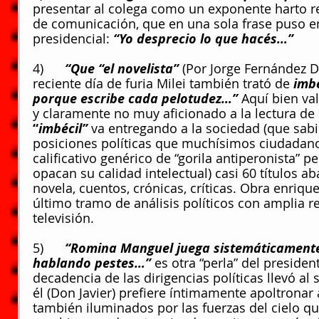
presentar al colega como un exponente harto r
de comunicación, que en una sola frase puso en s
presidencial: 
“Yo desprecio lo que hacés…”
4)      
“Que “el novelista” 
(Por Jorge Fernández Dí
reciente día de furia Milei también trató de 
imbé
porque escribe cada pelotudez…” 
Aquí bien va
y claramente no muy aficionado a la lectura de 
“
imbécil”
 va entregando a la sociedad (que sab
posiciones políticas que muchísimos ciudadano
calificativo genérico de “gorila antiperonista”
opacan su calidad intelectual) casi 60 títulos a
novela, cuentos, crónicas, críticas. Obra enrique
último tramo de análisis políticos con amplia r
televisión.
5)      
“Romina Manguel juega sistemáticamente 
hablando pestes…” 
es otra “perla” del presiden
decadencia de las dirigencias políticas llevó al 
él (Don Javier) prefiere íntimamente apoltronar
también iluminados por las fuerzas del cielo qu