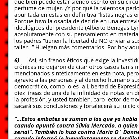
que bien puede estar siendo escrito en su círcu
perfume de mujer. ¿Y por qué la talentosa peri
apuntada en estas en definitiva “listas negras 
Porque tuvo la osadía de decirle en una entrevi
ideológicos del presidente (Alberto Benegas Ly
absolutamente con su pensamiento en materia d
los padres “tienen la libertad de NO enviar a sus 
taller…” Huelgan más comentarios. Por hoy aquí
6)      
Así, sin frenos éticos que exige la investid
crónicas no dejaron de citar otros casos tan si
mencionados sintéticamente en esta nota, pero 
agravio a las personas y al derecho humano su
democrático, como lo es la Libertad de Expresió
diez líneas de una de la infinidad de notas en d
la profesión, y usted también, caro lector demo
sacará sus conclusiones y fortalecerá su juicio 
“…Estos embates se suman a los que ya había 
cuando apuntó contra Silvia Mercado, a quien 
serial”. También lo hizo contra María O´ Donn
cuando informó (e inmediatamente se desdijo)