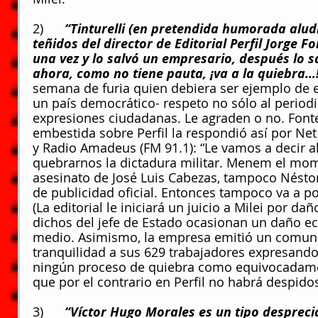
2)      
“Tinturelli (en pretendida humorada aludi
teñidos del director de Editorial Perfil Jorge F
una vez y lo salvó un empresario, después lo sa
ahora, como no tiene pauta, ¡va a la quiebra…
semana de furia quien debiera ser ejemplo de e
un país democrático- respeto no sólo al periodi
expresiones ciudadanas. Le agraden o no. Fonte
embestida sobre Perfil la respondió así por Net 
y Radio Amadeus (FM 91.1): “Le vamos a decir a
quebrarnos la dictadura militar. Menem el momen
asesinato de José Luis Cabezas, tampoco Nésto
de publicidad oficial. Entonces tampoco va a p
(La editorial le iniciará un juicio a Milei por dañ
dichos del jefe de Estado ocasionan un daño e
medio. Asimismo, la empresa emitió un comunic
tranquilidad a sus 629 trabajadores expresand
ningún proceso de quiebra como equivocadament
que por el contrario en Perfil no habrá despido
3)      
“Víctor Hugo Morales es un tipo despreci