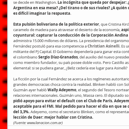
se decide en Washington. 
La incógnita que queda por despejar: ¿
Argentina en esa mesa? ¿Del tirano o de sus rivales? ¿A quié
es difícil imaginar la respuesta
.
Esta pulsión bolivariana de la política exterior
, que Cristina Ki
caramelo de madera para atravesar el desierto de la economía, 
aspi
coyuntural: capturar la conducción de la Corporación Andin
administra 15.000 millones de dólares. La presidencia del organismo s
Fernández postuló para esa competencia a 
Christian Asinelli
. Es 
militante del PJ Capital. El Gobierno dependería para ganar esta cont
el colombiano 
Sergio Díaz-Granados
, del auxilio del nuevo preside
como miembro fundador, su país posee doble voto. Pero Castillo asu
elemental: si se pudiera ganar, ¿Beliz cedería ese lugar para Asinelli?
La ficción por la cual Fernández se acerca a los regímenes autoritar
grandes democracias choca contra la realidad. Blinken habló con Sol
Guzmán ayer habló 
Wally Adeyemo
, el segundo del Tesoro nortea
relaciones internacionales. Guzmán uno, Massa cero. El diputado so
pidió apoyo para evitar el default con el Club de París. Adeye
aceptable para el FMI. Mal pedido para hacer el día en que s
del 3,3%.
 Adeyemo, como el secretario Blinken, como el representa
lección de Daer: mejor hablar con Cristina.
(Fuente: www.lanacion.com.ar)