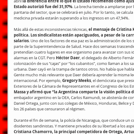
abril 
la diferencia entre lo que el Estado recomendó como ajust
Estado autorizó fue del 31,97%
. La brecha tiende a ampliarse por l
paritaria del sector, que se celebrará en julio. Por lo tanto, se calcul
medicina privada estarán superando a los ingresos en un 47,94%.
Más allá de estas inconsistencias técnicas, 
el mensaje de Cristina 
política. Los sindicalistas están apaciguados, a pesar de la car
salarios
. Uno de los factores de esa paz es la administración de los s
parte de la Superintendencia de Salud. Hace dos semanas trascendió
pretendían cuatro lugares en ese organismo para avanzar con sus id
alarmas en la CGT. Pero 
Héctor Daer
, el delegado de Alberto Ferná
colonización de sus “cajas” por “los cubanitos”, como llaman a los san
urbana. Daer cayó en la trampa de tantos otros. No había que hablar 
Gente mucho más relevante que Daer debería aprender la misma lecc
internacional. Por ejemplo, 
Gregory Meeks
, el demócrata que presi
Exteriores de la Cámara de Representantes en el Congreso de los Es
Massa y afirmó que “la Argentina comparte la visión política d
embajador argentino en la OEA, Carlos Raimundi, se abstenía de cond
Daniel Ortega, junto con sus colegas de México, Honduras, Belice y 
los 26 países que censuraron al régimen.
Durante el fin de semana, la policía de Nicaragua, que conduce un c
disidentes sandinistas. Y mantiene privados de su libertad a los aspi
Cristiana Chamorro, la principal competidora de Ortega, Artur