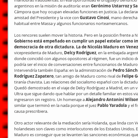
argentinos en la misión de auditoría: eran 
Gerónimo Ustarroz y Sa
Cámpora que hoy ocupan elevadas funciones en Justicia. La declara
amistad del Presidente y la vice con 
Gustavo Cinosi
, mano derecha 
habitual entre Massa y algunos funcionarios norteamericanos.
Los rencores suelen mover la historia. Pero en la posición frente a Ni
Gobierno está empeñado en cumplir un papel estelar como imp
democracia de otra dictadura. La de Nicolás Maduro en Vene
vicepresidenta de Maduro, 
Delcy Rodríguez
, en la embajada argent
donde coincidió con algunos opositores al régimen, fue un indicio d
podría ser el inicio de conversaciones entre funcionarios de Maduro
Intervendría también España: en la administración de 
Pedro Sánch
Rodríguez Zapatero
, tan amigo de Maduro como rival de 
Felipe 
tiranía chavista. Las relaciones del socialismo español con la dictadu
Quedó demostrado en el viaje de Delcy Rodríguez a Madrid, en un vue
Ultra que sigue dando que hablar por un detalle familiar en estos viaj
ingresaron sin registro. Un homenaje a 
Alejandro Antonini Wilso
similar que terminó en la nada porque el juez 
Pablo Yaradola
 y el f
causa prescribiera.
Otro actor relevante de la mediación sería Holanda, que linda con 
holandeses son claves como interlocutores de los Estados Unidos. El p
Maduro es conseguir que se levanten las sanciones económicas que 