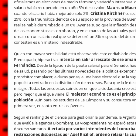
oficialismos en elecciones de medio término y variación interanual de
salario había recuperado en un año 5% de su valor, 
Mauricio Macr
cuando el salario había mejorado solo 2%, 
Cristina Kirchner
 cosec
29%, con la traumática derrota de su esposo en la provincia de Bueno
real se había derrumbado a un 6%. Ayer se supo que la inflación de 
de los economistas se corroboran, y en el marco de las actuales parita
urnas con un salario real que se deterioró un 8% respecto del de un 
contesten es un misterio indescifrable.
Quien con mayor sensibilidad está observando este endiablado desa
Preocupada, hiperactiva, 
intenta en salir al rescate de ese aman
Fernández
. Desde la fijación de la pauta salarial para el Senado, ha
de salud, pasando por las últimas novedades de la política exterior, 
propósito: complacer, a duras penas, a una base electoral que la si
populista centrado en la distribución de recursos. Para que la fe de e
milagro. Todas las encuestas coinciden en que la ciudadanía cree es
pero mejor que el que viene. 
El malestar económico es el princip
población
. Aún para los estudios de La Cámpora y su consultora Ana
primera vez, encanto entre los jóvenes.
Según el ranking de eficiencia para gestionar la pandemia, la Argenti
que evalúa la agencia Bloomberg. La vicepresidenta no esperó esta i
discurso sanitario. 
Alertada por varios intendentes del conurbano
restricciones dispuestas por Axel Kicillof, ordenó relajar la cu