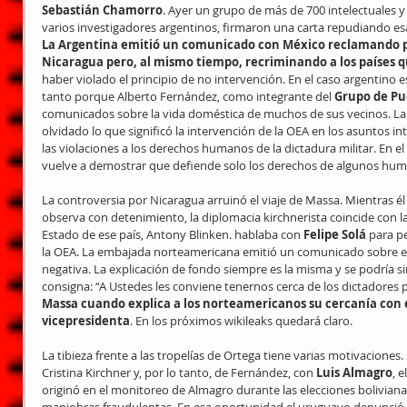
Sebastián Chamorro
. Ayer un grupo de más de 700 intelectuales y
varios investigadores argentinos, firmaron una carta repudiando esa
La Argentina emitió un comunicado con México reclamando por
Nicaragua pero, al mismo tiempo, recriminando a los países 
haber violado el principio de no intervención. En el caso argentino 
tanto porque Alberto Fernández, como integrante del 
Grupo de Pu
comunicados sobre la vida doméstica de muchos de sus vecinos. La
olvidado lo que significó la intervención de la OEA en los asuntos i
las violaciones a los derechos humanos de la dictadura militar. En e
vuelve a demostrar que defiende solo los derechos de algunos hu
La controversia por Nicaragua arruinó el viaje de Massa. Mientras él
observa con detenimiento, la diplomacia kirchnerista coincide con la
Estado de ese país, Antony Blinken. hablaba con 
Felipe Solá
 para p
la OEA. La embajada norteamericana emitió un comunicado sobre es
negativa. La explicación de fondo siempre es la misma y se podría sim
consigna: “A Ustedes les conviene tenernos cerca de los dictadores p
Massa cuando explica a los norteamericanos su cercanía con el
vicepresidenta
. En los próximos wikileaks quedará claro.
La tibieza frente a las tropelías de Ortega tiene varias motivaciones
Cristina Kirchner y, por lo tanto, de Fernández, con
 Luis Almagro
, 
originó en el monitoreo de Almagro durante las elecciones bolivian
maniobras fraudulentas. En esa oportunidad el uruguayo denunció l