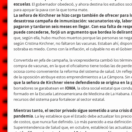
escuelas
. El gobernador obedeció, y ahora destina los estudios soc
para apoyar la pava con la que toma mate.
La señora de Kirchner se hizo cargo también de ofrecer para lo
desastrosa campaña de inmunización: vacunatorios vip, labor
pagaron y tardaron seis meses en llegar. Con esa falta de respe
puede concederse, forjó un argumento que bordea lo deliran
que, según ella, hubo muchos muertos porque las personas se negar
según Cristina Kirchner, no faltaron las vacunas. Estaban ahí, dispon
sobraba es miedo. Como con la inflación, el culpable no es el Gobie
Convertida en jefa de campaña, la vicepresidenta cambió los término
compra de vacunas, en la que el oficialismo tiene todas las de perde
ociosa como conveniente: la reforma del sistema de salud. Un reflej
de la oposición atribuye estos emprendimientos a La Cámpora. Sin
que la señora de Kirchner viene defendiendo se origina en la 
borradores se garabatean en 
IOMA
, la obra social estatal que cond
formado en la Escuela Latinoamericana de Medicina de La Habana. La 
recursos del sistema para fortalecer al sector estatal.
Mientras tanto, el sector privado sigue sometido a una crisis
pandemia
. La ley establece que el Estado debe actualizar los prec
de costos, que nunca fue definido. Lo más parecido a esa definición 
Superintendencia de Salud que, en octubre, estableció las actualiza