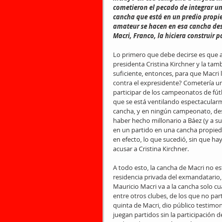
cometieron el pecado de integrar un
cancha que está en un predio propie
amateur se hacen en esa cancha desd
Macri, Franco, la hiciera construir p
Lo primero que debe decirse es que al
presidenta Cristina Kirchner y la tamb
suficiente, entonces, para que Macri lo
contra el expresidente? Cometería u
participar de los campeonatos de fút
que se está ventilando espectacularm
cancha, y en ningún campeonato, desde 
haber hecho millonario a Báez (y a su 
en un partido en una cancha propieda
en efecto, lo que sucedió, sin que h
acusar a Cristina Kirchner.
A todo esto, la cancha de Macri no e
residencia privada del exmandatario,
Mauricio Macri va a la cancha solo c
entre otros clubes, de los que no part
quinta de Macri, dio público testimon
juegan partidos sin la participación 