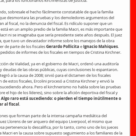
l, para los funcionarios kirchneristas de Justicia.
ndo, sobresale el hecho fácilmente constatable de que la familia 
que desmontara las pruebas y los demoledores argumentos del 
an al fiscal, no la denuncia del fiscal. Es ridículo suponer que un 
 está en un amplio predio de la familia Macri, es más importante que 
cri ni se imaginaba que sería presidente siete años después. El juez 
a, que tuvo un devastador informe sobre los manejos de la obra 
r de parte de los fiscales 
Gerardo Pollicita
 e
 Ignacio Mahiques
. 
pedidos de informes de los fiscales en tiempos de Cristina Kirchner. 
rección de Vialidad, ya en el gobierno de Macri, ordenó una auditoría 
y deudas de las obras públicas, cuyas conclusiones lo espantaron. 
ntegró a la causa de 2008; sirvió para el dictamen de los fiscales 
 de estos fiscales, Ercolini procesó a Cristina Kirchner y envió la 
tá sucediendo ahora. Pero el kirchnerismo no habla sobre las pruebas 
e el hijo de los líderes), sino sobre la afición deportiva del fiscal y 
 
Algo raro está sucediendo: o pierden el tiempo inútilmente o 
 al fiscal
.
iones que forman parte de la intensa campaña mediática del 
juez Llorens de ser arquero del equipo Liverpool, el mismo que 
sa pertenencia lo descalifica, por lo tanto, como uno de los jueces 
 Macri en la causa sobre supuesto seguimiento a los familiares de la 