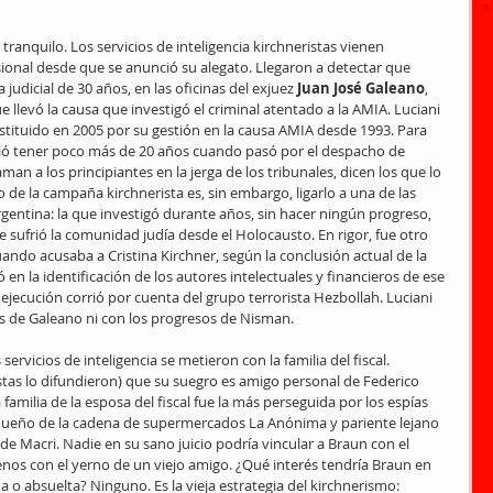
e tranquilo. Los servicios de inteligencia kirchneristas vienen 
ional desde que se anunció su alegato. Llegaron a detectar que 
judicial de 30 años, en las oficinas del exjuez 
Juan José Galeano
, 
 llevó la causa que investigó el criminal atentado a la AMIA. Luciani 
stituido en 2005 por su gestión en la causa AMIA desde 1993. Para 
bió tener poco más de 20 años cuando pasó por el despacho de 
man a los principiantes en la jerga de los tribunales, dicen los que lo 
 de la campaña kirchnerista es, sin embargo, ligarlo a una de las 
rgentina: la que investigó durante años, sin hacer ningún progreso, 
sufrió la comunidad judía desde el Holocausto. En rigor, fue otro 
uando acusaba a Cristina Kirchner, según la conclusión actual de la 
ó en la identificación de los autores intelectuales y financieros de ese 
 ejecución corrió por cuenta del grupo terrorista Hezbollah. Luciani 
s de Galeano ni con los progresos de Nisman.
ervicios de inteligencia se metieron con la familia del fiscal. 
stas lo difundieron) que su suegro es amigo personal de Federico 
amilia de la esposa del fiscal fue la más perseguida por los espías 
l dueño de la cadena de supermercados La Anónima y pariente lejano 
 de Macri. Nadie en su sano juicio podría vincular a Braun con el 
enos con el yerno de un viejo amigo. ¿Qué interés tendría Braun en 
 o absuelta? Ninguno. Es la vieja estrategia del kirchnerismo: 