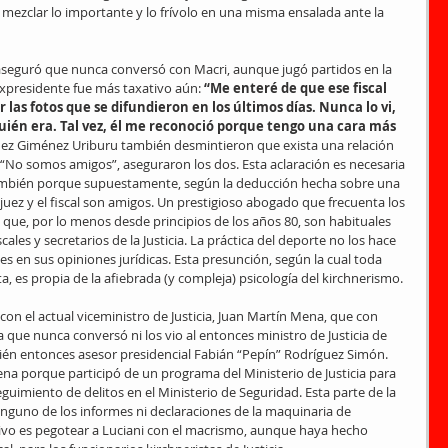
a mezclar lo importante y lo frívolo en una misma ensalada ante la 
i aseguró que nunca conversó con Macri, aunque jugó partidos en la 
 expresidente fue más taxativo aún: 
“Me enteré de que ese fiscal 
 las fotos que se difundieron en los últimos días. Nunca lo vi, 
ién era. Tal vez, él me reconoció porque tengo una cara más 
 juez Giménez Uriburu también desmintieron que exista una relación 
l. “No somos amigos”, aseguraron los dos. Esta aclaración es necesaria 
también porque supuestamente, según la deducción hecha sobre una 
l juez y el fiscal son amigos. Un prestigioso abogado que frecuenta los 
que, por lo menos desde principios de los años 80, son habituales 
scales y secretarios de la Justicia. La práctica del deporte no los hace 
 en sus opiniones jurídicas. Esta presunción, según la cual toda 
, es propia de la afiebrada (y compleja) psicología del kirchnerismo.
con el actual viceministro de Justicia, Juan Martín Mena, que con 
 que nunca conversó ni los vio al entonces ministro de Justicia de 
bién entonces asesor presidencial Fabián “Pepín” Rodríguez Simón. 
na porque participó de un programa del Ministerio de Justicia para 
guimiento de delitos en el Ministerio de Seguridad. Esta parte de la 
inguno de los informes ni declaraciones de la maquinaria de 
tivo es pegotear a Luciani con el macrismo, aunque haya hecho 