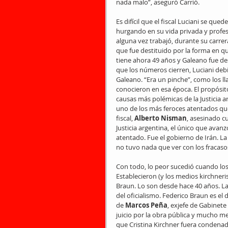
nada malo”, aseguró Carrió.
Es difícil que el fiscal Luciani se qued
hurgando en su vida privada y profes
alguna vez trabajó, durante su carrera 
que fue destituido por la forma en que
tiene ahora 49 años y Galeano fue de
que los números cierren, Luciani de
Galeano. “Era un pinche”, como los lla
conocieron en esa época. El propósito
causas más polémicas de la Justicia a
uno de los más feroces atentados que 
fiscal,
 Alberto Nisman
, asesinado c
Justicia argentina, el único que avanz
atentado. Fue el gobierno de Irán. La
no tuvo nada que ver con los fracaso
Con todo, lo peor sucedió cuando los s
Establecieron (y los medios kirchneri
Braun. Lo son desde hace 40 años. La f
del oficialismo. Federico Braun es e
de 
Marcos Peña
, exjefe de Gabinete
juicio por la obra pública y mucho m
que Cristina Kirchner fuera condenada