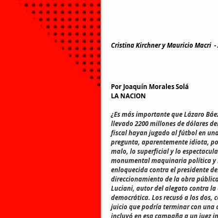
Cristina Kirchner y Mauricio Macri  -
Por 
Joaquín Morales Solá
LA NACION
¿Es más importante que Lázaro Báez
llevado 2200 millones de dólares de
fiscal hayan jugado al fútbol en un
pregunta, aparentemente idiota, por
malo, lo superficial y lo espectacula
monumental maquinaria política y m
enloquecida contra el presidente del 
direccionamiento de la obra pública 
Luciani, autor del alegato contra l
democrática. Los recusó a los dos, 
juicio que podría terminar con una 
incluyó en esa campaña a un juez i