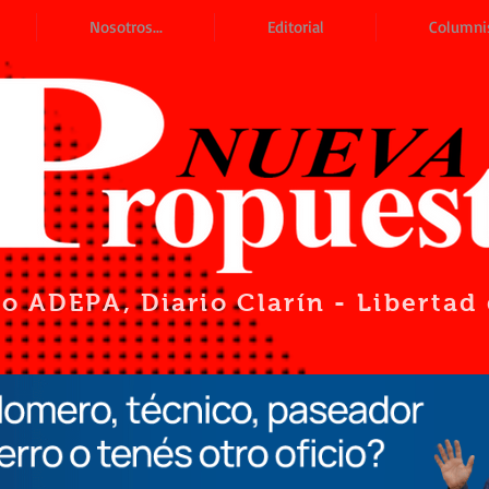
Nosotros...
Editorial
Columni
io ADEPA
, Diario Clarín - Liberta