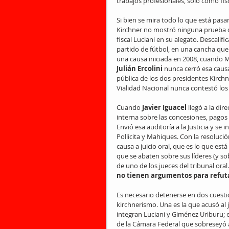
trabajos profesionales, solo como fisca
Si bien se mira todo lo que está pasa
Kirchner no mostró ninguna prueba 
fiscal Luciani en su alegato. Descalific
partido de fútbol, en una cancha que
una causa iniciada en 2008, cuando Ma
Julián Ercolini 
nunca cerró esa caus
pública de los dos presidentes Kirchne
Vialidad Nacional nunca contestó los 
Cuando 
Javier Iguacel
 llegó a la di
interna sobre las concesiones, pagos 
Envió esa auditoría a la Justicia y se i
Pollicita y Mahiques. Con la resolución
causa a juicio oral, que es lo que es
que se abaten sobre sus líderes (y sobr
de uno de los jueces del tribunal oral.
no tienen argumentos para refutar
Es necesario detenerse en dos cuest
kirchnerismo. Una es la que acusó al 
integran Luciani y Giménez Uriburu; e
de la Cámara Federal que sobreseyó a