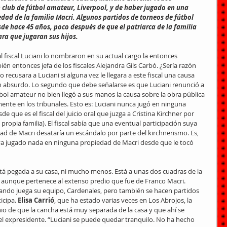
 club de fútbol amateur, Liverpool, y de haber jugado en una 
dad de la familia Macri. Algunos partidos de torneos de fútbol 
e hace 45 años, poco después de que el patriarca de la familia 
ara que jugaran sus hijos.
 fiscal Luciani lo nombraron en su actual cargo la entonces 
ién entonces jefa de los fiscales Alejandra Gils Carbó. ¿Sería razón 
 recusara a Luciani si alguna vez le llegara a este fiscal una causa 
n absurdo. Lo segundo que debe señalarse es que Luciani renunció a 
bol amateur no bien llegó a sus manos la causa sobre la obra pública 
ente en los tribunales. Esto es: Luciani nunca jugó en ninguna 
que es el fiscal del juicio oral que juzga a Cristina Kirchner por 
propia familia). El fiscal sabía que una eventual participación suya 
d de Macri desataría un escándalo por parte del kirchnerismo. Es, 
aya jugado nada en ninguna propiedad de Macri desde que le tocó 
stá pegada a su casa, ni mucho menos. Está a unas dos cuadras de la 
 aunque pertenece al extenso predio que fue de Franco Macri. 
uando juega su equipo, Cardenales, pero también se hacen partidos 
icipa. 
Elisa Carrió
, que ha estado varias veces en Los Abrojos, la 
io de que la cancha está muy separada de la casa y que ahí se 
del expresidente. “Luciani se puede quedar tranquilo. No ha hecho 