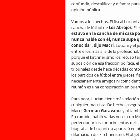
confundir, descalificar y difamar par
opinión pública.
Vamos a los hechos. El fiscal Lucian
cancha de fútbol de 
Los Abrojos
. El
estuvo en la cancha de mi casa por
nunca hablé con él, nunca supe qu
conocida”, dijo Macri
. Luciani y el
entre ellos más allá de la profesiona
porque el kirchnerismo los recusó 
suposición de esa fracción política, e
tribunales desde hace décadas contó 
los partidos de fútbol entre jueces, fi
necesariamente amigos ni coincidentes
reunión es una conspiración en puerta
Para peor, Luciani tiene más relación 
cualquier macrista. De hecho, asegura
Macri, 
Germán Garavano
, y al tam
En cambio, habló varias veces con Me
perfeccionar los conocimientos del se
biografía de Luciani no apareció en n
difamación del kirchnerismo. El obje