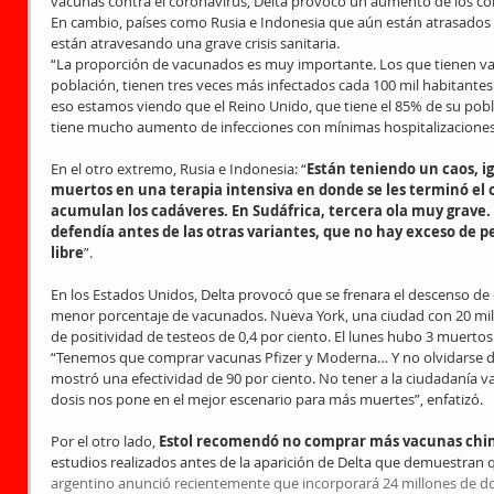
vacunas contra el coronavirus, Delta provocó un aumento de los con
En cambio, países como Rusia e Indonesia que aún están atrasados
están atravesando una grave crisis sanitaria.
“La proporción de vacunados es muy importante. Los que tienen va
población, tienen tres veces más infectados cada 100 mil habitantes 
eso estamos viendo que el Reino Unido, que tiene el 85% de su pobl
tiene mucho aumento de infecciones con mínimas hospitalizaciones
En el otro extremo, Rusia e Indonesia: “
Están teniendo un caos, i
muertos en una terapia intensiva en donde se les terminó el
acumulan los cadáveres. En Sudáfrica, tercera ola muy grave. Y
defendía antes de las otras variantes, que no hay exceso de pe
libre
”.
En los Estados Unidos, Delta provocó que se frenara el descenso de 
menor porcentaje de vacunados. Nueva York, una ciudad con 20 mill
de positividad de testeos de 0,4 por ciento. El lunes hubo 3 muertos
“Tenemos que comprar vacunas Pfizer y Moderna… Y no olvidarse d
mostró una efectividad de 90 por ciento. No tener a la ciudadanía v
dosis nos pone en el mejor escenario para más muertes”, enfatizó.
Por el otro lado, 
Estol recomendó no comprar más vacunas chi
estudios realizados antes de la aparición de Delta que demuestran 
argentino anunció recientemente que incorporará 24 millones de do