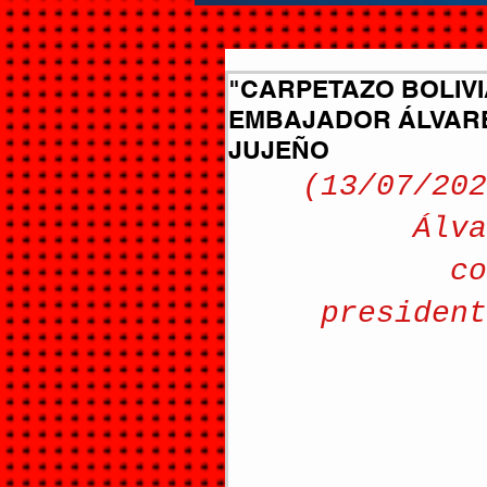
"CARPETAZO BOLIVI
EMBAJADOR ÁLVARE
JUJEÑO
(13/07/202
Álva
co
president