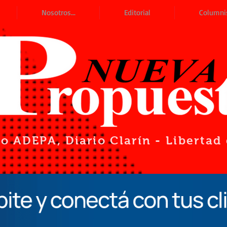
Nosotros...
Editorial
Columni
io ADEPA
, Diario Clarín - Liberta