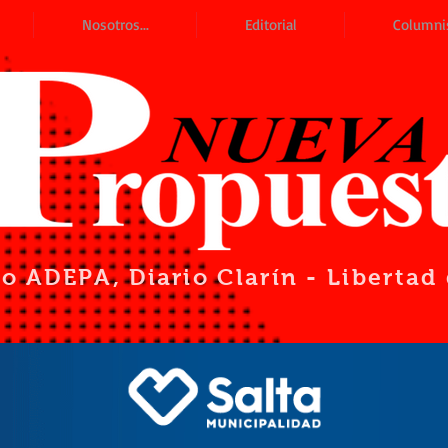
Nosotros...
Editorial
Columni
io ADEPA
, Diario Clarín - Liberta