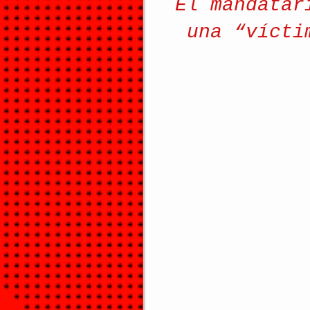
El mandatar
una “vícti