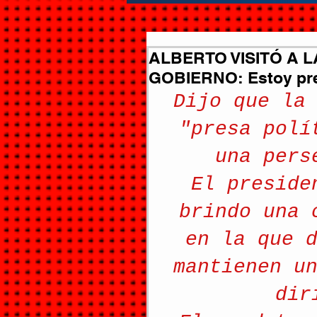
ALBERTO VISITÓ A 
GOBIERNO: Estoy preo
Dijo que la
"presa polí
una pers
El preside
brindo una 
en la que 
mantienen u
dir