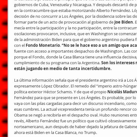
gobiernos de Cuba, Venezuela y Nicaragua. Y después descartó de pl
en la contracumbre que estaba motorizando Alberto Fernández. Lópe
decisión de no concurrir a Los Ángeles, por la disidencia sobre las d
formar parte de un acto de provocación al gobierno de 
Joe Biden
. 
mecía entre la participación y la no participación, entre la contracum
oscilaciones provocaron, inclusive, que en Washington se comenzara
de la administración Biden para que el gobierno argentino pudiera
con el 
Fondo Monetario
. 
“No se le hace eso a un amigo que ac
fuente con acceso a importantes despachos de Washington. Las co
porque el Fondo, donde la Casa Blanca tiene una influencia decisiva, 
cumplimiento de su programa con la Argentina. 
Son los intereses 
están jugando en medio de tanta incertidumbre.
La última información señala que el presidente argentino irá a Los Á
expresamente López Obrador. El remedo del “imperio astro-húngaro”,
política exterior Héctor Schamis. Y de que el propio 
Nicolás Madur
Fernández para que se presente en Los Ángeles. Es probable, por lo 
vaya con las pilas cargadas para decir un discurso incendiario, como 
esas cumbres. La actual vicepresidenta tenía un profundo rencor 
Obama se negó a recibirla en el despacho oval. Hubo reuniones entre
revés, Alberto Fernández fue un político que cultivó obsesivamente l
norteamericano, aun después de haber dejado la jefatura de Gabinet
ahora está Biden en la Casa Blanca, no Trump.