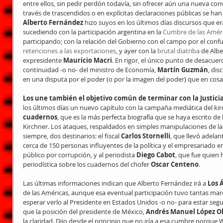
entre ellos, sin pedir perdón todavía, sin ofrecer aún una nueva con
través de trascendidos o en explícitas declaraciones públicas se han 
Alberto Fernández
 hizo suyos en los últimos días discursos que er
sucediendo con la participación argentina en la 
Cumbre de las Amér
participando; con la relación del Gobierno con el campo por el confu
retenciones a las exportaciones
, y ayer con la 
brutal diatriba
 de Alb
expresidente 
Mauricio Macri
. En rigor, el único punto de desacuerd
continuidad -o no- del ministro de Economía, 
Martín Guzmán
, dis
en una disputa por el poder (o por la imagen del poder) que en cosa
Los une también el objetivo común de terminar con la Justicia
los últimos días un nuevo capítulo con la campaña mediática del kir
cuadernos
, que es la más perfecta biografía que se haya escrito de 
Kirchner. Los ataques, respaldados en simples manipulaciones de la
siempre, dos destinarios: el fiscal 
Carlos Stornelli
, que llevó adelan
cerca de 150 personas influyentes de la política y el empresariado en 
público por corrupción, y al periodista 
Diego Cabot
, que fue quien 
periodística sobre los cuadernos del chofer 
Oscar Centeno
.
Las últimas informaciones indican que Alberto Fernández irá a 
Los 
de las Américas, aunque esa eventual participación tuvo tantas ma
esperar verlo al Presidente en Estados Unidos -o no- para estar seg
que la posición del presidente de México, 
Andrés Manuel López O
la claridad. Dijo desde el principio que no iría a esa cumbre porque