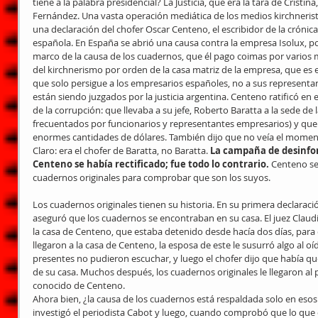
tiene a la palabra presidencial? La Justicia, que era la tara de Cristin
Fernández. Una vasta operación mediática de los medios kirchneri
una declaración del chofer Oscar Centeno, el escribidor de la crónica 
española. En España se abrió una causa contra la empresa Isolux, por
marco de la causa de los cuadernos, que él pago coimas por varios 
del kirchnerismo por orden de la casa matriz de la empresa, que es e
que solo persigue a los empresarios españoles, no a sus representan
están siendo juzgados por la justicia argentina. Centeno ratificó en 
de la corrupción: que llevaba a su jefe, Roberto Baratta a la sede de 
frecuentados por funcionarios y representantes empresarios) y que 
enormes cantidades de dólares. También dijo que no veía el moment
Claro: era el chofer de Baratta, no Baratta. 
La campaña de desinfor
Centeno se había rectificado; fue todo lo contrario. 
Centeno se
cuadernos originales para comprobar que son los suyos.
Los cuadernos originales tienen su historia. En su primera declaración
aseguró que los cuadernos se encontraban en su casa. El juez Claud
la casa de Centeno, que estaba detenido desde hacía dos días, para
llegaron a la casa de Centeno, la esposa de este le susurró algo al oíd
presentes no pudieron escuchar, y luego el chofer dijo que había q
de su casa. Muchos después, los cuadernos originales le llegaron al 
conocido de Centeno.
Ahora bien, ¿la causa de los cuadernos está respaldada solo en eso
investigó el periodista Cabot y luego, cuando comprobó que lo que d