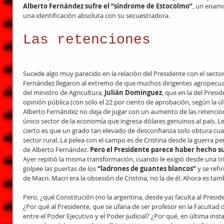
Alberto Fernández sufre el “síndrome de Estocolmo”
, un enamo
una identificación absoluta con su secuestradora.
Las retenciones
Sucede algo muy parecido en la relación del Presidente con el sector
Fernández llegaron al extremo de que muchos dirigentes agropecuar
del ministro de Agricultura, 
Julián Domínguez
, que en la del Pres
opinión pública (con solo el 22 por ciento de aprobación, según la 
Alberto Fernández no deja de jugar con un aumento de las retencion
único sector de la economía que ingresa dólares genuinos al país. Le 
cierto es que un grado tan elevado de desconfianza solo obtura cual
sector rural. La pelea con el campo es de Cristina desde la guerra pe
de Alberto Fernández. 
Pero el Presidente parece haber hecho su
Ayer repitió la misma transformación, cuando le exigió desde una tri
golpee las puertas de los 
“ladrones de guantes blancos” 
y se refi
de Macri. Macri era la obsesión de Cristina, no la de él. Ahora es tam
Pero, ¿qué Constitución (no la argentina, desde ya) faculta al Presiden
¿Por qué al Presidente, que se ufana de ser profesor en la Facultad d
entre el Poder Ejecutivo y el Poder Judicial? ¿Por qué, en última inst