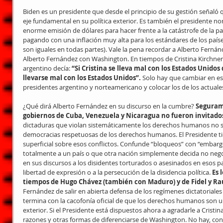
Biden es un presidente que desde el principio de su gestión señaló
eje fundamental en su política exterior. Es también el presidente 
enorme emisión de dólares para hacer frente a la catástrofe de la p
pagando con una inflación muy alta para los estándares de los países
son iguales en todas partes). Vale la pena recordar a Alberto Fernánd
Alberto Fernández con Washington. En tiempos de Cristina Kirchner 
argentino decía: 
“Si Cristina se lleva mal con los Estados Unido
llevarse mal con los Estados Unidos”.
 Solo hay que cambiar en es
presidentes argentino y norteamericano y colocar los de los actuale
¿Qué dirá Alberto Fernández en su discurso en la cumbre? 
Seguram
gobiernos de Cuba, Venezuela y Nicaragua no fueron invitado
dictaduras que violan sistemáticamente los derechos humanos no so
democracias respetuosas de los derechos humanos. El Presidente t
superficial sobre esos conflictos. Confunde “bloqueos” con “embargos”
totalmente a un país o que otra nación simplemente decida no negoci
en sus discursos a los disidentes torturados o asesinados en esos paíse
libertad de expresión o a la persecución de la disidencia política. 
Es 
tiempos de Hugo Chávez (también con Maduro) y de Fidel y Raú
Fernández de salir en abierta defensa de los regímenes dictatoriale
termina con la cacofonía oficial de que los derechos humanos son una
exterior. Si el Presidente está dispuestos ahora a agradarle a Cristin
razones y otras formas de diferenciarse de Washington. No hay, con 