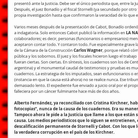
presentó ante la Justicia. Debe ser el único periodista que, entre la Justi
Después, el juez Bonadío y el fiscal Stornelli (ya secundado por otro f
propia investigación hasta que confirmaron la veracidad de lo que es
Varios meses después de la presentación de Cabot, Bonadío ordenó 
a indagatoria. Solo entonces Cabot publicó la información en 
LA N
colaboradores; es decir, personas (funcionarios o empresarios) me
aceptaron contar todo. Y contaron todo. Fue especialmente grave la
de la Cámara de la Construcción 
Carlos Wagner
, porque relató cóm
pública y los sobornos. El juez y los fiscales hicieron luego el trab
fueran ciertas. Son ciertas. En síntesis, los cuadernos son los de Cente
argentina) y el monumental caudal de testimonios y pruebas es mu
cuadernos. La estrategia de los imputados, sean exfuncionarios o emp
(instancia en que la causa está ahora) no se realice nunca. Ese tribu
demasiado lento. El expediente fue enviado a juicio oral por el prop
falleciera por un cáncer fulminante hace más de dos años. 
Alberto Fernández, ya reconciliado con Cristina Kirchner, habl
fotocopias”, nunca de la causa de los cuadernos. Era su manera
Tampoco ahora le pide a la Justicia que llame a los que está
causa. Los medios periodísticos que lo siguen se entretienen, 
descalificación permanente de Stornelli y Cabot. Con los que
la verdadera corrupción en el país de los Kirchner.