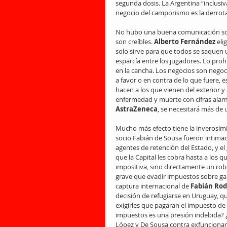
segunda dosis. La Argentina “inclusiv
negocio del camporismo es la derrota
No hubo una buena comunicación sobr
son creíbles. 
Alberto Fernández
 eli
solo sirve para que todos se saquen u
esparcía entre los jugadores. Lo proh
en la cancha. Los negocios son negoc
a favor o en contra de lo que fuere, es
hacen a los que vienen del exterior y 
enfermedad y muerte con cifras alarma
AstraZeneca
, se necesitará más de 
Mucho más efecto tiene la inverosími
socio Fabián de Sousa fueron intimad
agentes de retención del Estado, y e
que la Capital les cobra hasta a los q
impositiva, sino directamente un rob
grave que evadir impuestos sobre gana
captura internacional de 
Fabián Rod
decisión de refugiarse en Uruguay, q
exigirles que pagaran el impuesto de 
impuestos es una presión indebida? ¿
López y De Sousa contra exfuncionar