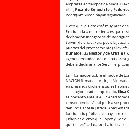
empresas en tiempos de Macri. El exp
ellos, 
Ricardo Benedicto
 y 
Federico
Rodríguez Simón hayan significado u
Dicen que la jueza está muy presionad
Presionada o no, lo cierto es que ni siq
declaración indagatoria de Rodríguez 
Servini de oficio. Para peor, la jueza 
puertas del procesamiento) al exjefe 
Duhalde
, de 
Néstor y de Cristina 
agencia recaudadora con más prestigi
deberá declarar ante Servini el próxi
La información sobre el fraude de Lóp
NACIÓN firmada por Hugo Alconada M
empresarios kirchneristas se habían 
su conglomerado empresario. 
Elisa 
se presentó ante la AFIP. Abad tomó la 
consecuencias. Abad podría ser proc
denuncia ante la Justicia, Abad estar
funcionario público. No hay, por lo 
judiciales dijeron que López y De Sous
que tienen”, aclararon. La furia y el 