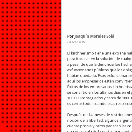
Por J
oaquín Morales Solá
LA NACION
El kirchnerismo tiene una extraña ha
para fracasar en la solución de cualqu
a pesar de que la denuncia fue hecha
exfuncionarios públicos que los obli
habían quedado. Esos exfuncionarios 
aquí los empresarios están convirtiend
Éxitos de los empresarios kirchnerista
se convirtió en los últimos días en 
100.000 contagiados y cerca de 1800 
es cerrar todo, cuando esas restriccio
Después de 14 meses de restricciones 
noción de la libertad; algunos argent
cuenta propia y otros padecen las co
una nueva ola de la peste, más conta