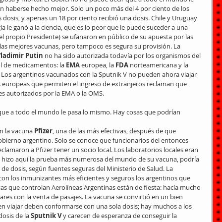
 haberse hecho mejor. Solo un poco más del 4 por ciento de los 
dosis, y apenas un 18 por ciento recibió una dosis. Chile y Uruguay 
a le ganó a la ciencia, que es lo peor que le puede suceder a una 
 el propio Presidente) se ufanaron en público de su apuesta por las 
las mejores vacunas, pero tampoco es segura su provisión. La 
ladimir Putin
 no ha sido autorizada todavía por los organismos del 
l de medicamentos: la 
EMA
 europea, la 
FDA
 norteamericana y la 
. Los argentinos vacunados con la Sputnik V no pueden ahora viajar 
s europeas que permiten el ingreso de extranjeros reclaman que 
s autorizados por la EMA o la OMS.
 que a todo el mundo le pasa lo mismo. Hay cosas que podrían 
 la vacuna 
Pfizer
, una de las más efectivas, después de que 
gobierno argentino. Solo se conoce que funcionarios del entonces 
reclamaron a Pfizer tener un socio local. Los laboratorios locales eran 
ue hizo aquí la prueba más numerosa del mundo de su vacuna, podría 
de dosis, según fuentes seguras del Ministerio de Salud. La 
on los inmunizantes más eficientes y seguros los argentinos que 
as que controlan Aerolíneas Argentinas están de fiesta: hacía mucho 
res con la venta de pasajes. La vacuna se convirtió en un bien 
en viajar deben conformarse con una sola dosis; hay muchos a los 
osis de la 
Sputnik V
 y carecen de esperanza de conseguir la 