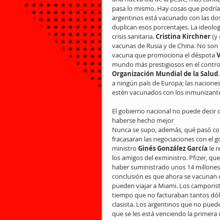
pasa lo mismo. Hay cosas que podrían
argentinos está vacunado con las dos 
duplican esos porcentajes. La ideologí
crisis sanitaria. 
Cristina Kirchner
 (y
vacunas de Rusia y de China. No son 
vacuna que promociona el déspota 
V
mundo más prestigiosos en el contro
Organización Mundial de la Salud
a ningún país de Europa; las nacione
estén vacunados con los inmunizante
El gobierno nacional no puede decir
haberse hecho mejor
Nunca se supo, además, qué pasó con
fracasaran las negociaciones con el 
ministro 
Ginés González García
 le 
los amigos del exministro. Pfizer, q
haber suministrado unos 14 millones 
conclusión es que ahora se vacunan c
pueden viajar a Miami. Los camporist
tiempo que no facturaban tantos dóla
clasista. Los argentinos que no pued
que se les está venciendo la primera d