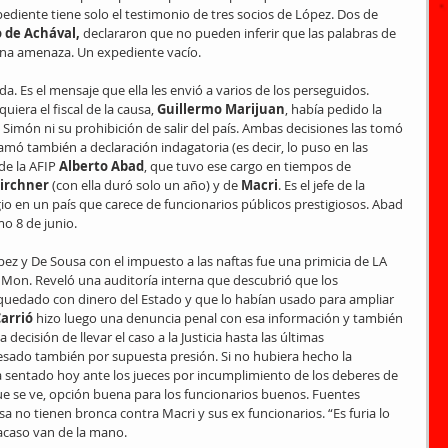
ediente tiene solo el testimonio de tres socios de López. Dos de 
 de Achával,
 declararon que no pueden inferir que las palabras de 
na amenaza. Un expediente vacío.
a. Es el mensaje que ella les envió a varios de los perseguidos. 
uiera el fiscal de la causa, 
Guillermo Marijuan
, había pedido la 
Simón ni su prohibición de salir del país. Ambas decisiones las tomó 
llamó también a declaración indagatoria (es decir, lo puso en las 
de la AFIP 
Alberto Abad
, que tuvo ese cargo en tiempos de 
Kirchner
 (con ella duró solo un año) y de 
Macri
. Es el jefe de la 
o en un país que carece de funcionarios públicos prestigiosos. Abad 
mo 8 de junio.
ez y De Sousa con el impuesto a las naftas fue una primicia de LA 
on. Reveló una auditoría interna que descubrió que los 
quedado con dinero del Estado y que lo habían usado para ampliar 
Carrió
 hizo luego una denuncia penal con esa información y también 
decisión de llevar el caso a la Justicia hasta las últimas 
esado también por supuesta presión. Si no hubiera hecho la 
ía sentado hoy ante los jueces por incumplimiento de los deberes de 
que se ve, opción buena para los funcionarios buenos. Fuentes 
a no tienen bronca contra Macri y sus ex funcionarios. “Es furia lo 
fracaso van de la mano.