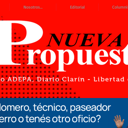
Nosotros...
Editorial
Columni
io ADEPA
, Diario Clarín - Liberta