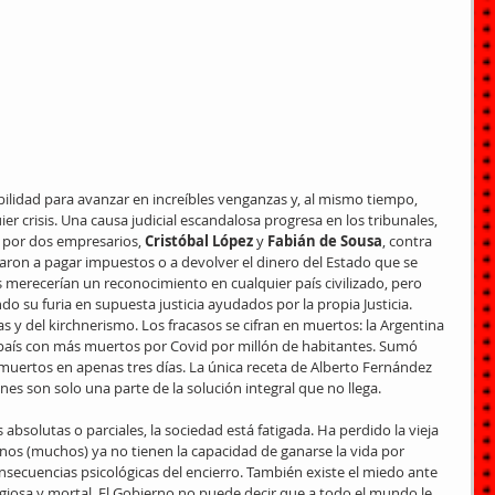
bilidad para avanzar en increíbles venganzas y, al mismo tiempo, 
ier crisis. Una causa judicial escandalosa progresa en los tribunales, 
 por dos empresarios, 
Cristóbal López
 y 
Fabián de Sousa
, contra 
garon a pagar impuestos o a devolver el dinero del Estado que se 
merecerían un reconocimiento en cualquier país civilizado, pero 
o su furia en supuesta justicia ayudados por la propia Justicia. 
s y del kirchnerismo. Los fracasos se cifran en muertos: la Argentina 
el país con más muertos por Covid por millón de habitantes. Sumó 
muertos en apenas tres días. La única receta de Alberto Fernández 
nes son solo una parte de la solución integral que no llega.
absolutas o parciales, la sociedad está fatigada. Ha perdido la vieja 
inos (muchos) ya no tienen la capacidad de ganarse la vida por 
nsecuencias psicológicas del encierro. También existe el miedo ante 
giosa y mortal. El Gobierno no puede decir que a todo el mundo le 