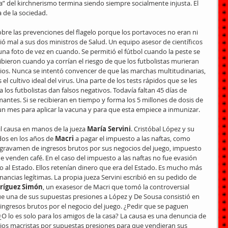
a” del kirchnerismo termina siendo siempre socialmente injusta. El 
 de la sociedad.
e las prevenciones del flagelo porque los portavoces no eran ni 
gió mal a sus dos ministros de Salud. Un equipo asesor de científicos 
na foto de vez en cuando. Se permitió el fútbol cuando la peste se 
ibieron cuando ya corrían el riesgo de que los futbolistas murieran 
ios. Nunca se intentó convencer de que las marchas multitudinarias, 
 el cultivo ideal del virus. Una parte de los tests rápidos que se les 
a los futbolistas dan falsos negativos. Todavía faltan 45 días de 
ntes. Si se recibieran en tiempo y forma los 5 millones de dosis de 
un mes para aplicar la vacuna y para que esta empiece a inmunizar.
l causa en manos de la jueza 
María Servini
. Cristóbal López y su 
os en los años de 
Macri
 a pagar el impuesto a las naftas, como 
l gravamen de ingresos brutos por sus negocios del juego, impuesto 
ue venden café. En el caso del impuesto a las naftas no fue evasión 
o al Estado. Ellos retenían dinero que era del Estado. Es mucho más 
ncias legítimas. La propia jueza Servini escribió en su pedido de 
ríguez Simón
, un exasesor de Macri que tomó la controversial 
ue una de sus supuestas presiones a López y De Sousa consistió en 
ingresos brutos por el negocio del juego. ¿Pedir que se paguen 
O lo es solo para los amigos de la casa? La causa es una denuncia de 
ios macristas por supuestas presiones para que vendieran sus 