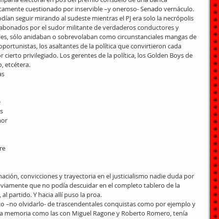
ricamente cuestionado por inservible –y oneroso- Senado vernáculo.
ían seguir mirando al sudeste mientras el PJ era solo la necrópolis 
s abonados por el sudor militante de verdaderos conductores y 
les, sólo anidaban o sobrevolaban como circunstanciales mangas de 
portunistas, los asaltantes de la política que convirtieron cada 
cierto privilegiado. Los gerentes de la política, los Golden Boys de 
, etcétera.
as 
 
s 
or 
re 
ción, convicciones y trayectoria en el justicialismo nadie duda por 
obviamente que no podía descuidar en el completo tablero de la 
l partido. Y hacia allí puso la proa.
ico –no olvidarlo- de trascendentales conquistas como por ejemplo y 
a la memoria como las con Miguel Ragone y Roberto Romero, tenía 