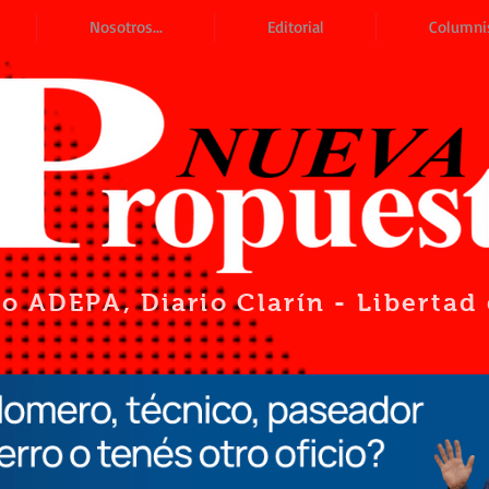
Nosotros...
Editorial
Columni
io ADEPA
, Diario Clarín - Liberta