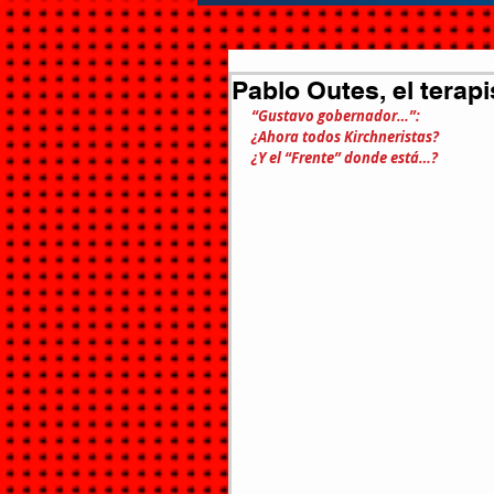
Pablo Outes, el terapi
“Gustavo gobernador…”:
¿Ahora todos Kirchneristas?
¿Y el “Frente” donde está…?