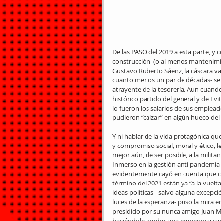
De las PASO del 2019 a esta parte, y
construcción  (o al menos mantenimie
Gustavo Ruberto Sáenz, la cáscara va
cuanto menos un par de décadas- se m
atrayente de la tesorería. Aun cuando
histórico partido del general y de Ev
lo fueron los salarios de sus emple
pudieron “calzar” en algún hueco del
Y ni hablar de la vida protagónica que
y compromiso social, moral y ético, 
mejor aún, de ser posible, a la militan
Inmerso en la gestión anti pandemia
evidentemente cayó en cuenta que com
término del 2021 están ya “a la vuelta
ideas políticas –salvo alguna excepci
luces de la esperanza- puso la mira e
presidido por su nunca amigo Juan M
haciéndole perder una empeñosa cam