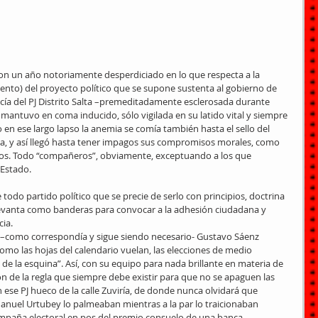
 con un año notoriamente desperdiciado en lo que respecta a la 
nto) del proyecto político que se supone sustenta al gobierno de 
cía del PJ Distrito Salta –premeditadamente esclerosada durante 
antuvo en coma inducido, sólo vigilada en su latido vital y siempre 
 en ese largo lapso la anemia se comía también hasta el sello del 
ita, y así llegó hasta tener impagos sus compromisos morales, como 
ados. Todo “compañeros”, obviamente, exceptuando a los que 
 Estado.
 todo partido político que se precie de serlo con principios, doctrina 
levanta como banderas para convocar a la adhesión ciudadana y 
cia.
 –como correspondía y sigue siendo necesario- Gustavo Sáenz 
o las hojas del calendario vuelan, las elecciones de medio 
 de la esquina”. Así, con su equipo para nada brillante en materia de 
ón de la regla que siempre debe existir para que no se apaguen las 
n ese PJ hueco de la calle Zuviría, de donde nunca olvidará que 
anuel Urtubey lo palmeaban mientras a la par lo traicionaban 
paña electoral en pos del premio consuelo de una banca 