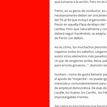
que sumarse a la acción. Pero no es ta
Perón, en su genio de conductor, es u
necesariamente deben ser únicamente lo
del ’55 al ’83 que incluyó el genocidio
Perón en aquella Plaza de Mayo del 
cambia. Pero que naturalmente y como
deberá seguir haciéndolo, se adapta, 
de Perón con Balbín.
Así es cómo, los muchachos peronista
viajamos todos los salteños, cargaro
existir otros elementos más pesados)
Un par de renglones arriba, decía, p
para errores groseros…”. Atención e
Gustavo –como les gusta llamarlo par
el apodo de “mojarrita”- no puede ign
merecida y contundentemente para al
de amplitud democrática. De esas de la
Lacalle, los Suárez, los Carrillo,  los
impostergables Frentes.
Tan cierta es esta historia que fue e