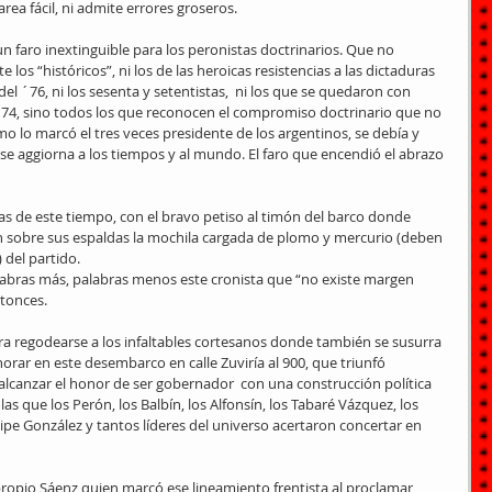
rea fácil, ni admite errores groseros.
n faro inextinguible para los peronistas doctrinarios. Que no 
s “históricos”, ni los de las heroicas resistencias a las dictaduras 
 del ´76, ni los sesenta y setentistas,  ni los que se quedaron con 
´74, sino todos los que reconocen el compromiso doctrinario que no 
 lo marcó el tres veces presidente de los argentinos, se debía y 
se aggiorna a los tiempos y al mundo. El faro que encendió el abrazo 
s de este tiempo, con el bravo petiso al timón del barco donde 
n sobre sus espaldas la mochila cargada de plomo y mercurio (deben 
 del partido.
alabras más, palabras menos este cronista que “no existe margen 
ntonces.
a regodearse a los infaltables cortesanos donde también se susurra 
orar en este desembarco en calle Zuviría al 900, que triunfó 
canzar el honor de ser gobernador  con una construcción política 
s que los Perón, los Balbín, los Alfonsín, los Tabaré Vázquez, los 
 Felipe González y tantos líderes del universo acertaron concertar en 
l propio Sáenz quien marcó ese lineamiento frentista al proclamar 