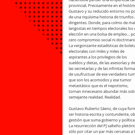
provincial. Precisamente en el histó
Gustavo y su reducido entorno no pod
de una riquísima historia de triunfo
dirigentes. Donde, para colmo de ma
langostas en tiempos electorales los o
elección en una bolsa de empleo… por 
cero compromiso social ni doctrinario
La vergonzante estadísticas de bolet
electorales con miles y miles de 
aspirantes a los privilegios de los 
sueldos y dietas, de las asesorías y de
las secretarías y de las infinitas forma
de usufructuar de ese verdadero tum
que son los acomodos y ese tumor 
metastásico que es el nepotismo, 
tornan innecesario abundar más sob
semejante realidad. Realidad.
Gustavo Ruberto Sáenz, de cuya forma
ser historia escrita y contundente, 
gestión que suma gobierno y política, a
La resurrección del PJ salteño pletór
sólo por citar un par más cercanas 