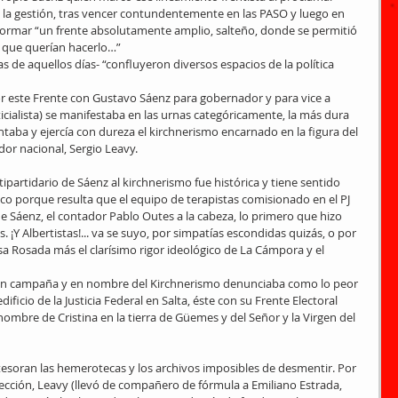
a gestión, tras vencer contundentemente en las PASO y luego en 
formar “un frente absolutamente amplio, salteño, donde se permitió 
s que querían hacerlo…”
s de aquellos días- “confluyeron diversos espacios de la política 
r este Frente con Gustavo Sáenz para gobernador y para vice a 
cialista) se manifestaba en las urnas categóricamente, la más dura 
taba y ejercía con dureza el kirchnerismo encarnado en la figura del 
dor nacional, Sergio Leavy.
tipartidario de Sáenz al kirchnerismo fue histórica y tiene sentido 
ítico porque resulta que el equipo de terapistas comisionado en el PJ 
de Sáenz, el contador Pablo Outes a la cabeza, lo primero que hizo 
. ¡Y Albertistas!... va se suyo, por simpatías escondidas quizás, o por 
sa Rosada más el clarísimo rigor ideológico de La Cámpora y el 
 en campaña y en nombre del Kirchnerismo denunciaba como lo peor 
ificio de la Justicia Federal en Salta, éste con su Frente Electoral 
ombre de Cristina en la tierra de Güemes y del Señor y la Virgen del 
tesoran las hemerotecas y los archivos imposibles de desmentir. Por 
ección, Leavy (llevó de compañero de fórmula a Emiliano Estrada, 