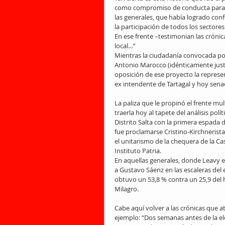
como compromiso de conducta para l
las generales, que había logrado con
la participación de todos los sectore
En ese frente –testimonian las crónica
local…”
Mientras la ciudadanía convocada po
Antonio Marocco (idénticamente justi
oposición de ese proyecto la represen
ex intendente de Tartagal y hoy sena
La paliza que le propinó el frente mul
traerla hoy al tapete del análisis pol
Distrito Salta con la primera espada 
fue proclamarse Cristino-Kirchneristas
el unitarismo de la chequera de la Ca
Instituto Patria.
En aquellas generales, donde Leavy
a Gustavo Sáenz en las escaleras del ed
obtuvo un 53,8 % contra un 25,9 del h
Milagro.
Cabe aquí volver a las crónicas que a
ejemplo: “Dos semanas antes de la el