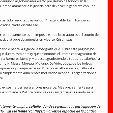
denunció al gobernador electo por desvío de fondos en la 
ó inmediatamente a la Justicia para devolver la gentileza con una 
partido resucitado es válido. Y hasta loable. La militancia es 
rática. Nadie discute eso.
, o directamente es un imposible, que lo co-autores del triunfo de 
sivo ataque de amnesia, en Alberto-Cristinistas.
o o pantalla gigante la fotografía que ilustra esta página: ¿Se 
e ilustra esta nota (y que testimonia el Frente consagratorio de 
tina Romero, Sáenz y Marocco agradeciendo a todos los salteños) a 
 Máximo K, Massa, Moreau, Moyano, De Vido, López de los bolsos, 
pañeras y compañeros no K, radicales alfonsinistas, balbinistas, 
s, o simplemente adherentes motivados desde sus organizaciones 
os?
 no existe margen para errores groseros. Más precisamente para 
ue contiene la Política como valores sustanciales. Cuando se la 
.
tamente amplio, salteño, donde se permitió la participación de 
lo… En ese frente “confluyeron diversos espacios de la política 