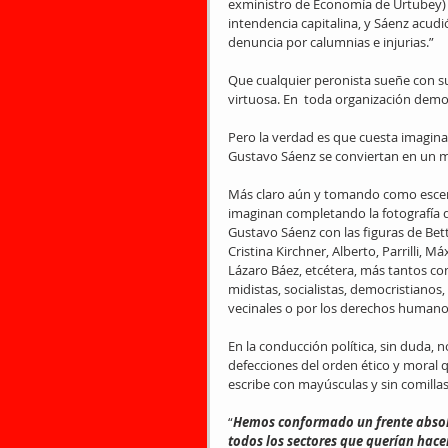
exministro de Economía de Urtubey) 
intendencia capitalina, y Sáenz acudi
denuncia por calumnias e injurias.”
Que cualquier peronista sueñe con su 
virtuosa. En  toda organización democ
Pero la verdad es que cuesta imaginar
Gustavo Sáenz se conviertan en un ma
Más claro aún y tomando como escenari
imaginan completando la fotografía qu
Gustavo Sáenz con las figuras de Bet
Cristina Kirchner, Alberto, Parrilli,
Lázaro Báez, etcétera, más tantos com
midistas, socialistas, democristiano
vecinales o por los derechos human
En la conducción política, sin duda,
defecciones del orden ético y moral q
escribe con mayúsculas y sin comillas
“
Hemos conformado un frente absolu
todos los sectores que querían hacer