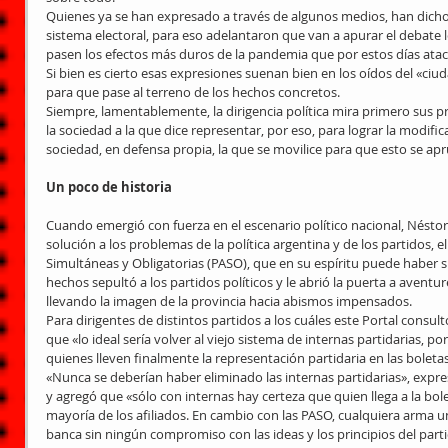
Quienes ya se han expresado a través de algunos medios, han dicho
sistema electoral, para eso adelantaron que van a apurar el debate 
pasen los efectos más duros de la pandemia que por estos días ataca
Si bien es cierto esas expresiones suenan bien en los oídos del «ciu
para que pase al terreno de los hechos concretos.
Siempre, lamentablemente, la dirigencia política mira primero sus pr
la sociedad a la que dice representar, por eso, para lograr la modific
sociedad, en defensa propia, la que se movilice para que esto se ap
Un poco de historia
Cuando emergió con fuerza en el escenario político nacional, Néstor
solución a los problemas de la política argentina y de los partidos, el
Simultáneas y Obligatorias (PASO), que en su espíritu puede haber s
hechos sepultó a los partidos políticos y le abrió la puerta a aven
llevando la imagen de la provincia hacia abismos impensados.
Para dirigentes de distintos partidos a los cuáles este Portal consul
que «lo ideal sería volver al viejo sistema de internas partidarias, p
quienes lleven finalmente la representación partidaria en las boletas
«Nunca se deberían haber eliminado las internas partidarias», expre
y agregó que «sólo con internas hay certeza que quien llega a la bolet
mayoría de los afiliados. En cambio con las PASO, cualquiera arma una
banca sin ningún compromiso con las ideas y los principios del parti