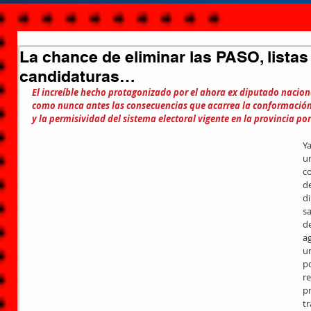
La chance de eliminar las PASO, lista
candidaturas…
El increíble hecho protagonizado por el ahora ex diputado nacion
como nunca antes las consecuencias que acarrea la conformación
y la permisividad del sistema electoral vigente en la provincia po
Y
u
c
de
di
sa
d
a
ur
po
re
p
tr