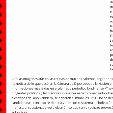
dí
de
es
r
a
tu
fr
El
si
ha
an
p
d
s
ll
Con las imágenes aún en las retinas de muchos salteños, argentinos
(la noticia de lo que pasó en la Cámara de Diputados de la Nación el
informaciones más leídas en el afamado periódico londinense «The 
dirigentes políticos y legisladores locales ya se han comenzado a ha
elecciones del año venidero, se deberán eliminar las PASO; no se deb
candidaturas, e incluso se debería votar son el sistema de boleta ún
manera, el cuestionado voto electrónico que tanto rechazo provocó e
sobre todo.