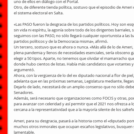
uno de ellos en diálogo con el Portal.
Otro, de diferente tienda política, sostuvo que el episodio de Ameri
el sistema electoral en Salta.
«Las PASO fueron la desgracia de los partidos políticos. Hoy son esq
sin vida ni espíritu, la agonía sobre todo de los dirigentes barriales
seguimos con las PASO, no sólo llegará cualquier oportunista a las ba
partidos políticos y de la Democracia misma», afirmó.
Un tercero, sostuvo que es ahora o nunca. «Más allá de lo de Ameri
plena pandemia y llenos de necesidades esenciales, sería obsceno 
elegir a 50 tipos. Aparte, no tenemos que olvidar el mamarracho qu
donde hubo cientos de listas. Había más candidatos que votantes y e
argumentó.
Ahora, con la vergüenza de lo del ex diputado nacional a flor de piel,
adelanta que en las próximas semanas, Legislatura mediante, llegará 
Dejarlo de lado, necesitará de un amplio consenso que no sólo deb
Senadores.
Además, será necesario que organizaciones como FOCIS y otras, por
para avanzar con celeridad y así permitir que el 2021 nos ofrezca a 
cercana a la representatividad que a la mayoría silente de los salteños
Ameri, para su desgracia, pasará a la historia como el «diputado po
muchos otros inmorales que ocupan escaños legislativos, busquen 
lamentable.