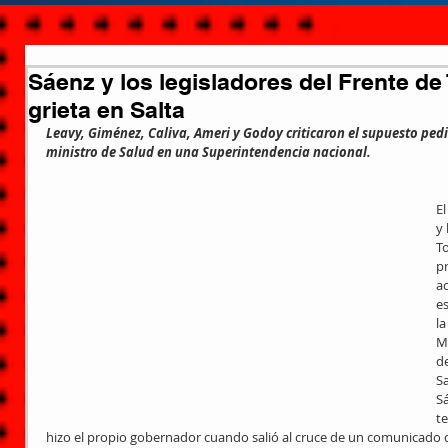
Sáenz y los legisladores del Frente de
grieta en Salta
Leavy, Giménez, Caliva, Ameri y Godoy criticaron el supuesto pe
ministro de Salud en una Superintendencia nacional.
El
y 
T
p
ac
e
la
Me
de
Sa
Sá
t
hizo el propio gobernador cuando salió al cruce de un comunicado 