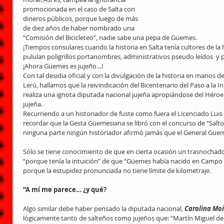
promocionada en el caso de Salta con 
dineros públicos, porque luego de más 
de diez años de haber nombrado una 
“Comisión del Bicicleteo”, nadie sabe una pepa de Güemes.
¡Tiempos consulares cuando la historia en Salta tenía cultores de la
pululan poligrillos portanombres, administrativos pseudo leídos  y p
¡Ahora Güemes es jujeño…!
Con tal desidia oficial y con la divulgación de la historia en manos
Lerú, hallamos que la reivindicación del Bicentenario del Paso a la 
realiza una ignota diputada nacional jujeña apropiándose del Héroe
jujeña.
Recurriendo a un historiador de fuste como fuera el Licenciado Lui
recordar que la Gesta Güemesiana se libró con el concurso de “Salto
ninguna parte ningún historiador afirmó jamás que el General Güem
Sólo se tiene conocimiento de que en cierta ocasión un trasnochad
“porque tenía la intuición” de que “Güemes había nacido en Campo S
porque la estupidez pronunciada no tiene límite de kilometraje.
“A mí me parece… ¿y qué?
Algo similar debe haber pensado la diputada nacional, 
Carolina Moi
lógicamente tanto de salteños como jujeños que: “Martín Miguel d