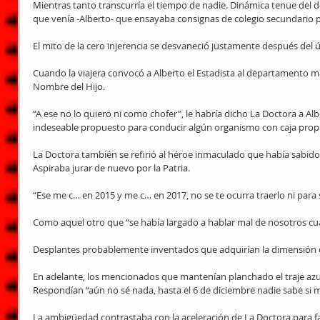
Mientras tanto transcurría el tiempo de nadie. Dinámica tenue del de
que venía -Alberto- que ensayaba consignas de colegio secundario par
El mito de la cero injerencia se desvaneció justamente después del 
Cuando la viajera convocó a Alberto el Estadista al departamento m
Nombre del Hijo.
“A ese no lo quiero ni como chofer”, le habría dicho La Doctora a Al
indeseable propuesto para conducir algún organismo con caja propi
La Doctora también se refirió al héroe inmaculado que había sabido
Aspiraba jurar de nuevo por la Patria.
“Ese me c… en 2015 y me c… en 2017, no se te ocurra traerlo ni para s
Como aquel otro que “se había largado a hablar mal de nosotros 
Desplantes probablemente inventados que adquirían la dimensión d
En adelante, los mencionados que mantenían planchado el traje azul
Respondían “aún no sé nada, hasta el 6 de diciembre nadie sabe si m
La ambigüedad contrastaba con la aceleración de La Doctora para facil