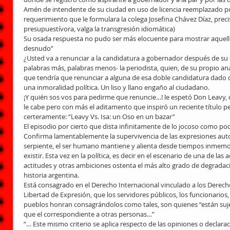
Amén de intendente de su ciudad en uso de licencia reemplazado p
requerimiento que le formulara la colega Josefina Chávez Díaz, prec
presupuestívora, valga la transgresión idiomática)
Su osada respuesta no pudo ser más elocuente para mostrar aquello
desnudo”
¿Usted va a renunciar a la candidatura a gobernador después de su
palabras más, palabras menos- la periodista, quien, de su propio anál
que tendría que renunciar a alguna de esa doble candidatura dado
una inmoralidad política. Un liso y llano engaño al ciudadano.
¡Y quién sos vos para pedirme que renuncie…! le espetó Don Leavy
le cabe pero con más el aditamento que inspiró un reciente título pe
certeramente: “Leavy Vs. Isa: un Oso en un bazar”
El episodio por cierto que dista infinitamente de lo jocoso como podrí
Confirma lamentablemente la supervivencia de las expresiones autor
serpiente, el ser humano mantiene y alienta desde tiempos inmemor
existir. Esta vez en la política, es decir en el escenario de una de la
actitudes y otras ambiciones ostenta el más alto grado de degradació
historia argentina.
Está consagrado en el Derecho Internacional vinculado a los Derech
Libertad de Expresión, que los servidores públicos, los funcionarios,
pueblos honran consagrándolos como tales, son quienes “están suje
que el correspondiente a otras personas…”
“… Este mismo criterio se aplica respecto de las opiniones o declarac