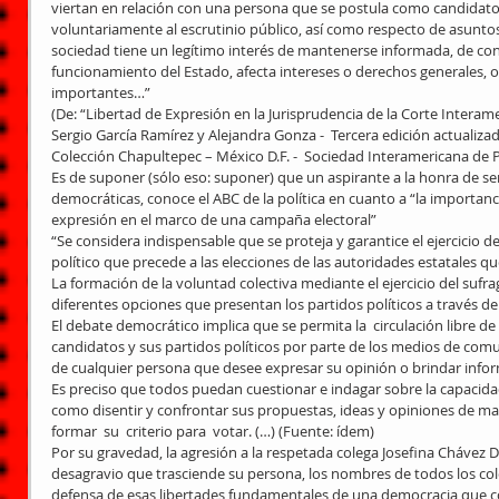
viertan en relación con una persona que se postula como candidato 
voluntariamente al escrutinio público, así como respecto de asuntos 
sociedad tiene un legítimo interés de mantenerse informada, de cono
funcionamiento del Estado, afecta intereses o derechos generales, o
importantes…”
(De: “Libertad de Expresión en la Jurisprudencia de la Corte Inter
Sergio García Ramírez y Alejandra Gonza -  Tercera edición actualiza
Colección Chapultepec – México D.F. -  Sociedad Interamericana de 
Es de suponer (sólo eso: suponer) que un aspirante a la honra de ser 
democráticas, conoce el ABC de la política en cuanto a “la importanc
expresión en el marco de una campaña electoral”
“Se considera indispensable que se proteja y garantice el ejercicio de
político que precede a las elecciones de las autoridades estatales 
La formación de la voluntad colectiva mediante el ejercicio del sufrag
diferentes opciones que presentan los partidos políticos a través de
El debate democrático implica que se permita la  circulación libre de
candidatos y sus partidos políticos por parte de los medios de comu
de cualquier persona que desee expresar su opinión o brindar infor
Es preciso que todos puedan cuestionar e indagar sobre la capacidad
como disentir y confrontar sus propuestas, ideas y opiniones de ma
formar  su  criterio para  votar. (…) (Fuente: ídem)
Por su gravedad, la agresión a la respetada colega Josefina Chávez Dí
desagravio que trasciende su persona, los nombres de todos los cole
defensa de esas libertades fundamentales de una democracia que co