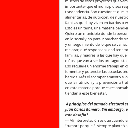
muchos de estos proyectos que vamos
importante- que el municipio sea re
trascendencia. Son cuestiones que im
alimentarias, de nutrición, de nuestro
familias que hoy viven en barrios o 
Esto es un tema, una materia pendien
Quiero un municipio donde la persona 
en lo social y no para ir parchando s
y un seguimiento de lo que se va hac
mejorar, qué responsabilidad tenemos 
familias, y madres, a las que hay que
niños que van a ser los protagonista
Eso requiere un enorme trabajo en co
fomentar y potenciar las escuelas téc
barrios. Más el acompañamiento a lo
que la nutrición y la prevención a tr
en esta materia porque es responsabil
tiendan a este bienestar.
 A principios del armado electoral se habló, desde el romerismo, de un posible regreso de su padre, 
Juan Carlos Romero. Sin embargo, 
este desafío?
--- Mi interpretación es que cuando 
“rumor” porque él siempre planteó s