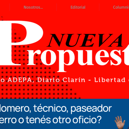
Nosotros...
Editorial
Columni
io ADEPA
, Diario Clarín - Liberta