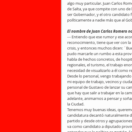
algo muy particular. Juan Carlos Rome
de Salta, ya que compite con uno de 
ser Gobernador, y el otro candidato 
políticamente a nadie más que al Gob
El nombre de Juan Carlos Romero no 
--- Entiendo que ese rumor y ese aco
reconocimiento, tiene que ver con la 
crisis, y entonces muchos dicen: ´Bu
pudo marcarle un rumbo a esta provi
habla de hechos concretos, de hospit
regionales, el turismo, el trabajo enor
necesidad de visualizarlo a él como r
Desde lo personal, vengo trabajando
mi equipo de trabajo, vecinos y ciudad
personal de Gustavo de lanzar su can
que hay que salir a trabajar en la ca
adelante, animarnos a pensar y soñar 
la Ciudad.
Tenemos muy buenas ideas, queremos 
candidatura decantó naturalmente de
partido y desde otros y agrupacione
va como candidato a diputado provinc
entender que la política es gestión. 