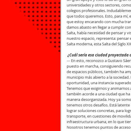
universidades y otros sectores, como 
colegios profesionales. Indudablemen
que todos queremos. Esto, para mí, es
que estoy encarando con mucha tranq
damos abasto en llegar a cumplir con 
Salta, había necesidad de pensar y vis
nuestro espacio, representa: pensar 
Salta moderna, esta Salta del Siglo XX
 ¿Cuál sería esa ciudad proyectada 
--- En esto, reconozco a Gustavo Sáen
puesto en marcha, consiguiendo recur
de espacios públicos, también ha amp
municipio más abierto a la sociedad. P
oportunidad, una instancia superado
Tenemos que exigirnos y animarnos a 
también acorde a una ciudad que ha
manera desorganizada. Hoy ya somos 
tenemos otros desafíos. Está latente 
lograr soluciones concretas, para logr
transporte, en cuestiones de movilid
infraestructura urbana, en lo que ti
Nosotros tenemos puntos de acceso a