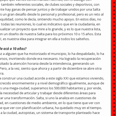
también referentes sociales, de clubes sociales y deportivos, con 
te hay ganas de pensar juntos y de trabajar unidos por una Salta 
 un gran desafío desde lo personal y profesional, pero es un reto al 
uilidad, como le decía, sintiendo mucho apoyo. En estos días, no 
todas las reuniones, lo cual es indicativo que en la ciudadanía, en 
ualizar un proyecto que mire a lo grande, y es lo que nuestra lista, 
en un diseño de nuestra Salta para los próximos 10 o 15 años. Esta 
I, es nuestra idea para integrar en ella a todos los salteños.
de acá a 10 años?
z a alguien que ha motorizado el municipio, lo ha despabilado, lo ha 
sos, invirtiendo donde era necesario. Ha logrado la recuperación 
liado la atención horaria desde la intendencia, generando un 
ero, a la vez, siento que ahora y a partir de diciembre se abre otra 
ra.
construir una ciudad acorde a este siglo XXI que estamos viviendo, 
 crecido enormemente y a nivel demográfico igualmente, aunque de 
una mega-ciudad, superamos los 500.000 habitantes y, por ende, 
la necesidad de articular y trabajar desde diferentes áreas para 
ar una transformación. Salta, si uno la analiza en cuestiones de 
ad, en cuestiones de medio ambiente, en lo que tiene que ver con 
ene que ver con planificación urbana, ha quedado muy en el tiempo.
 la ciudad, autopistas, un sistema de transporte planteado hace 