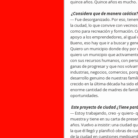
quince años. Quince años es mucho.
 ¿Considera que de manera caótica?
--- Fue desorganizado. Por eso, tenem
la ciudad, lo que convive con vecinos
como para recreación y formación. Cr
apoyo a los emprendedores, al igual q
Bueno, eso hay que ir a buscar y gen
Quiero un municipio donde doy por d
quiero un municipio que activamente 
con sus recursos humanos, con perso
ganas de progresar y que nos volvamo
industrias, negocios, comercios, po
desarrollo genuino de nuestras famil
crecido en la última década ha sido 
enorme cantidad de madres de famili
oportunidades.
 Este proyecto de ciudad ¿Tiene pa
--- Estoy trabajando, creo -y quiero-
muestra y tiene en su carta de presen
años. Vuelvo a insistir: una ciudad 
la que él llegó y planificó obras de 
de la ciudad en cuestiones medioamb