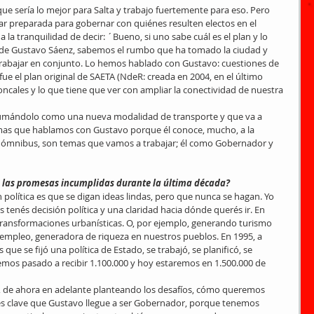
ue sería lo mejor para Salta y trabajo fuertemente para eso. Pero 
r preparada para gobernar con quiénes resulten electos en el 
 la tranquilidad de decir: ´Bueno, si uno sabe cuál es el plan y lo 
 de Gustavo Sáenz, sabemos el rumbo que ha tomado la ciudad y 
abajar en conjunto. Lo hemos hablado con Gustavo: cuestiones de 
fue el plan original de SAETA (NdeR: creada en 2004, en el último 
roncales y lo que tiene que ver con ampliar la conectividad de nuestra 
umándolo como una nueva modalidad de transporte y que va a 
temas que hablamos con Gustavo porque él conoce, mucho, a la 
e ómnibus, son temas que vamos a trabajar; él como Gobernador y 
 las promesas incumplidas durante la última década? 
n política es que se digan ideas lindas, pero que nunca se hagan. Yo 
 tenés decisión política y una claridad hacia dónde querés ir. En 
ransformaciones urbanísticas. O, por ejemplo, generando turismo 
empleo, generadora de riqueza en nuestros pueblos. En 1995, a 
que se fijó una política de Estado, se trabajó, se planificó, se 
emos pasado a recibir 1.100.000 y hoy estaremos en 1.500.000 de 
 de ahora en adelante planteando los desafíos, cómo queremos 
 es clave que Gustavo llegue a ser Gobernador, porque tenemos 