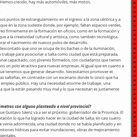
 Hemos crecido, hay más automóviles, más motos.
os puntos de estrangulamiento en el ingreso a la zona céntrica y a 
 que en la zona sudeste donde, por ejemplo, faltan espacios verdes, 
eo firmemente en la formación en oficios, como en la formación y 
ue a la creatividad cultural y artística, como también tecnológica. 
erar el nacimiento de nuevos polos de desarrollo.
escontado que uno se ocupa de los baches o de la iluminación, 
trabaje para posicionar a Salta como ciudad que está preparada, 
nal capacitado, con jóvenes formados, con ciudadanos que tienen 
s un polo atractivo para nuevas empresas. Al igual que en cuanto a 
rque tenemos que generar desarrollo. Necesitamos promover el 
ias salteñas, en contraste con un escenario donde lo único que ha 
el empleo público. Hay una necesidad enorme de trabajar, una 
a que la están pasando muy mal y lo que necesitan es justamente 
rámetros con alguno planteado a nivel provincial?
 que Gustavo Sáenz va a ser el próximo  gobernador de la Provincia. El 
tación lo que ha logrado hacer en la ciudad de Salta, en casi cuatro 
que venía adormecida, una ciudad donde no se había planificado y en 
cuestiones hídricas para evitar inundaciones, obras de mejoramiento 
ientales.