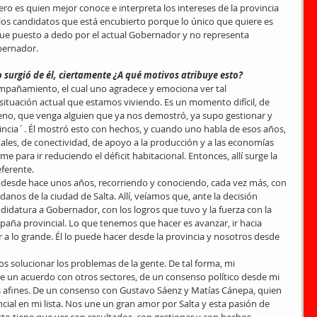
ro es quien mejor conoce e interpreta los intereses de la provincia 
los candidatos que está encubierto porque lo único que quiere es 
fue puesto a dedo por el actual Gobernador y no representa 
ernador.    
surgió de él, ciertamente ¿A qué motivos atribuye esto?
mpañamiento, el cual uno agradece y emociona ver tal 
situación actual que estamos viviendo. Es un momento difícil, de 
eno, que venga alguien que ya nos demostró, ya supo gestionar y 
ncia´. Él mostró esto con hechos, y cuando uno habla de esos años, 
ales, de conectividad, de apoyo a la producción y a las economías 
me para ir reduciendo el déficit habitacional. Entonces, allí surge la 
eferente.
 desde hace unos años, recorriendo y conociendo, cada vez más, con 
anos de la ciudad de Salta. Allí, veíamos que, ante la decisión 
didatura a Gobernador, con los logros que tuvo y la fuerza con la 
mpaña provincial. Lo que tenemos que hacer es avanzar, ir hacia 
a lo grande. Él lo puede hacer desde la provincia y nosotros desde 
solucionar los problemas de la gente. De tal forma, mi 
 un acuerdo con otros sectores, de un consenso político desde mi 
s afines. De un consenso con Gustavo Sáenz y Matías Cánepa, quien 
ial en mi lista. Nos une un gran amor por Salta y esta pasión de 
Esto tiene que ver con resultados, con gestionar y con hechos 