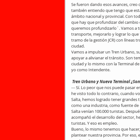
Se fueron dando esos avances, creo q
también entiendo que tengo que esta
ámbito nacional y provincial. Con toda
que hay que profundizar del cambio
queremos profundizarlo´. Vamos a tr
transporte, mejorarlo y lograr lo que 
tramo de la gestión JCR) con líneas t
ciudad.
Vamos a impulsar un Tren Urbano, s
apoyar a alivianar el tránsito. Son 
ciudad y lo mismo con la Terminal d
yo como Intendente.
 Tren Urbano y Nueva Terminal ¿Son
--- Sí. Lo peor que nos puede pasar e
he visto todo lo contrario, cuando vos
Salta, hemos logrado tener grandes t
como una industria, como fuente de 
Salta venían 100.000 turistas. Después 
acompañó el desarrollo del sector, h
turistas. Y eso es empleo.
Bueno, lo mismo tenemos que hacer,
plantear nuestra provincia. Por eso,