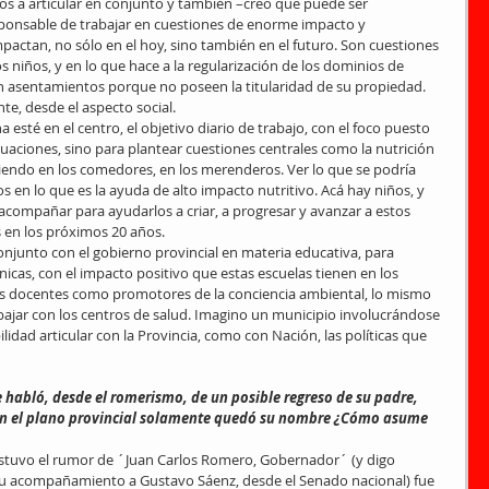
 a articular en conjunto y también –creo que puede ser 
sponsable de trabajar en cuestiones de enorme impacto y 
pactan, no sólo en el hoy, sino también en el futuro. Son cuestiones 
s niños, y en lo que hace a la regularización de los dominios de 
en asentamientos porque no poseen la titularidad de su propiedad. 
te, desde el aspecto social.
esté en el centro, el objetivo diario de trabajo, con el foco puesto 
ituaciones, sino para plantear cuestiones centrales como la nutrición 
iendo en los comedores, en los merenderos. Ver lo que se podría 
en lo que es la ayuda de alto impacto nutritivo. Acá hay niños, y 
 acompañar para ayudarlos a criar, a progresar y avanzar a estos 
s en los próximos 20 años.
njunto con el gobierno provincial en materia educativa, para 
nicas, con el impacto positivo que estas escuelas tienen en los 
s docentes como promotores de la conciencia ambiental, lo mismo 
abajar con los centros de salud. Imagino un municipio involucrándose 
idad articular con la Provincia, como con Nación, las políticas que 
en el plano provincial solamente quedó su nombre ¿Cómo asume 
estuvo el rumor de ´Juan Carlos Romero, Gobernador´ (y digo 
u acompañamiento a Gustavo Sáenz, desde el Senado nacional) fue 