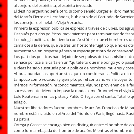
al conjuro del espiritista, el espíritu invocado.
El destino argentino sería otro, si como señaló Borges el libro matrici
del Martín Fierro de Hernández, hubiera sido el Facundo de Sarmient
los consejos del inefable Viejo Vizcacha.
Primero la expresión pública se expresó a través de clubes, los ag
Después partidos políticos, movimientos para terminar siendo “esp
la zoología política (admitiendo con Aristóteles que el hombre es u
camalote a la deriva, que va tras un horizonte fugitivo que no es ot
aumentativa sin respetar género ni especie (instinto de conservació
Los partidos políticos han dejado de ser poleas de transmisión entre
se hace política a la carta en un “quítate tú que me pongo yo o pásale 
e ideas ha sido sustituida por la política de hombres, mujeres y cosa
Ahora abundan los oportunistas que no consideran la Política ni co
tampoco como vocación y ejemplo, por el contrario ven la coyuntura
méritos, ni formación, ni conocimientos. Algunos provienen de la far
sucesivamente. Menem impuso la moda como Brunmel en el siglo XIX 
Lole Reutemann en las pistas y Palito Ortega con el canto. Total lo 
adagio.
Nuestros libertadores fueron hombres de acción. Francisco de Miran
nombre está incluido en el Arco del Triunfo en París, llegó hasta Rusi
su patria.
Ortega y Gasset se encarga bien en distinguir entre el hombre de acc
como forma rebajada del hombre de acción. Mientras el hombre de acc