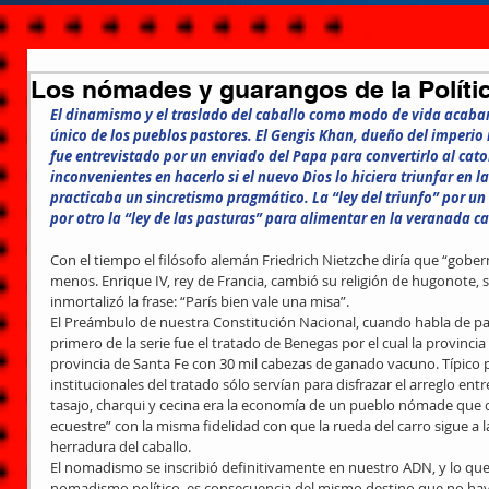
Los nómades y guarangos de la Políti
El dinamismo y el traslado del caballo como modo de vida acab
único de los pueblos pastores. El Gengis Khan, dueño del imperi
fue entrevistado por un enviado del Papa para convertirlo al cato
inconvenientes en hacerlo si el nuevo Dios lo hiciera triunfar en 
practicaba un sincretismo pragmático. La “ley del triunfo” por u
por otro la “ley de las pasturas” para alimentar en la veranada ca
Con el tiempo el filósofo alemán Friedrich Nietzche diría que “gobern
menos. Enrique IV, rey de Francia, cambió su religión de hugonote, se
inmortalizó la frase: “París bien vale una misa”.
El Preámbulo de nuestra Constitución Nacional, cuando habla de pac
primero de la serie fue el tratado de Benegas por el cual la provinci
provincia de Santa Fe con 30 mil cabezas de ganado vacuno. Típico 
institucionales del tratado sólo servían para disfrazar el arreglo en
tasajo, charqui y cecina era la economía de un pueblo nómade que ob
ecuestre” con la misma fidelidad con que la rueda del carro sigue a la
herradura del caballo.
El nomadismo se inscribió definitivamente en nuestro ADN, y lo q
nomadismo político, es consecuencia del mismo destino que no hay