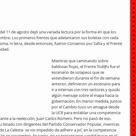
s del 11 de agosto dejó una variada lectura por la forma en que los 
ombre. Los primeros frentes que adelantaron sus boletas con cada 
oma, ni letra, desde entonces, fueron Consenso por Salta y el Frente 
nidad.
Mientras que caminando sobre 
baldosas flojas, el Frente Tod@s fue el 
escenario de solapeos que se 
extendieron durante el fin de semana 
anterior, definieron un escenario para 
ir a internas con tres sectores y quizás 
algún mensaje sobre el mapa hacia la 
gobernación. En menor medida, Juntos 
por el Cambio tuvo un amague desde 
la UCR para entablar una competencia 
rante a la reelección, Juan Carlos Romero. Pero no pasó de eso.
u listado con dirigentes del Partido Conservador Popular, mientras 
de La Celeste- se vio impedido de adherir a JxC en la competencia 
irán en noviembre. En tanto, no se presentaron candidaturas en el 