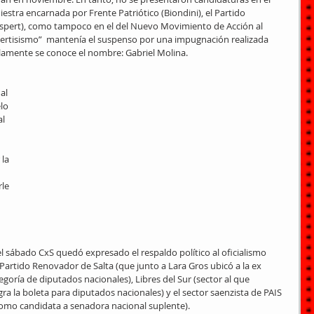
diestra encarnada por Frente Patriótico (Biondini), el Partido 
spert), como tampoco en el del Nuevo Movimiento de Acción al 
spertisismo”  mantenía el suspenso por una impugnación realizada 
solamente se conoce el nombre: Gabriel Molina.
al 
lo 
l 
la 
 
le 
el sábado CxS quedó expresado el respaldo político al oficialismo 
el Partido Renovador de Salta (que junto a Lara Gros ubicó a la ex 
egoría de diputados nacionales), Libres del Sur (sector al que 
a la boleta para diputados nacionales) y el sector saenzista de PAIS 
 como candidata a senadora nacional suplente). 