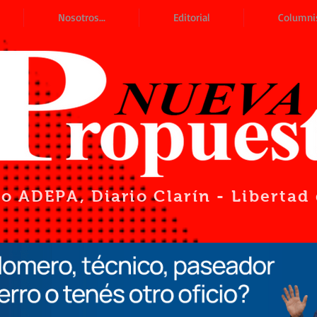
Nosotros...
Editorial
Columni
io ADEPA
, Diario Clarín - Liberta