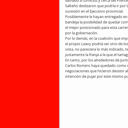
llamado a comicios y cerca del Frente
Salteño deslizaron que podría ir por l
sucesión en el Ejecutivo provincial. 
Posiblemente le hayan entregado en
bandeja la posibilidad de quedar co
el mejor posicionado para esta carrer
por la gobernación.
Por lo demás, en la coalición que imp
el propio Leavy podría ser otro de lo
vista, no pareciera lo más indicado, t
justamente la franja a la que el tart
En tanto, por los alrededores de Jun
Carlos Romero haya quedado como el 
negociaciones que hicieron desistir a
intención de pujar por este mismo pu