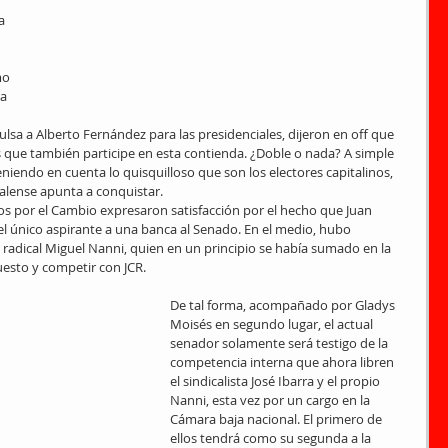
 
a 
 
mo 
a 
ulsa a Alberto Fernández para las presidenciales, dijeron en off que 
s que también participe en esta contienda. ¿Doble o nada? A simple 
eniendo en cuenta lo quisquilloso que son los electores capitalinos, 
agalense apunta a conquistar.
tos por el Cambio expresaron satisfacción por el hecho que Juan 
único aspirante a una banca al Senado. En el medio, hubo 
l radical Miguel Nanni, quien en un principio se había sumado en la 
esto y competir con JCR.
De tal forma, acompañado por Gladys 
Moisés en segundo lugar, el actual 
senador solamente será testigo de la 
competencia interna que ahora libren 
el sindicalista José Ibarra y el propio 
Nanni, esta vez por un cargo en la 
Cámara baja nacional. El primero de 
ellos tendrá como su segunda a la 