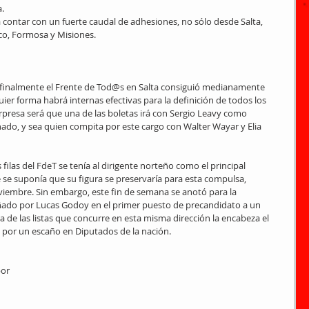
. 
a contar con un fuerte caudal de adhesiones, no sólo desde Salta, 
co, Formosa y Misiones.
, finalmente el Frente de Tod@s en Salta consiguió medianamente 
ier forma habrá internas efectivas para la definición de todos los 
rpresa será que una de las boletas irá con Sergio Leavy como 
nado, y sea quien compita por este cargo con Walter Wayar y Elia 
filas del FdeT se tenía al dirigente norteño como el principal 
 se suponía que su figura se preservaría para esta compulsa, 
iembre. Sin embargo, este fin de semana se anotó para la 
ado por Lucas Godoy en el primer puesto de precandidato a un 
a de las listas que concurre en esta misma dirección la encabeza el 
a por un escaño en Diputados de la nación.
or 