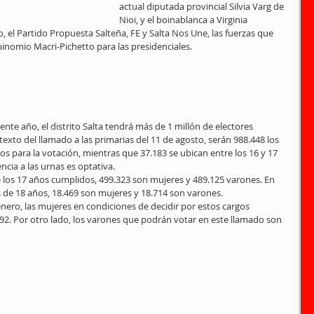
actual diputada provincial Silvia Varg de 
Nioi, y el boinablanca a Virginia 
o, el Partido Propuesta Salteña, FE y Salta Nos Une, las fuerzas que 
inomio Macri-Pichetto para las presidenciales.
ente año, el distrito Salta tendrá más de 1 millón de electores 
ntexto del llamado a las primarias del 11 de agosto, serán 988.448 los 
 para la votación, mientras que 37.183 se ubican entre los 16 y 17 
ncia a las urnas es optativa.
los 17 años cumplidos, 499.323 son mujeres y 489.125 varones. En 
 de 18 años, 18.469 son mujeres y 18.714 son varones.
nero, las mujeres en condiciones de decidir por estos cargos 
92. Por otro lado, los varones que podrán votar en este llamado son 