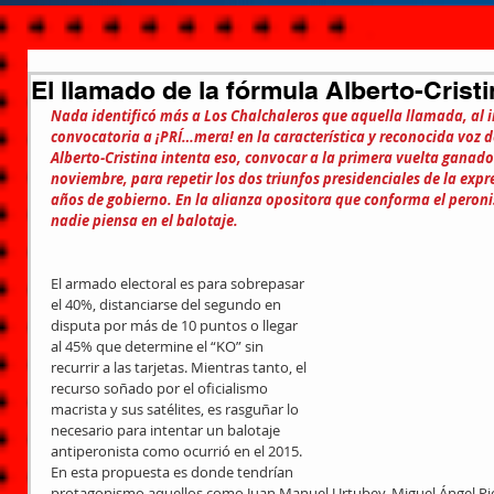
El llamado de la fórmula Alberto-Cris
Nada identificó más a Los Chalchaleros que aquella llamada, al i
convocatoria a ¡PRÍ…mera! en la característica y reconocida voz d
Alberto-Cristina intenta eso, convocar a la primera vuelta ganador
noviembre, para repetir los dos triunfos presidenciales de la expr
años de gobierno. En la alianza opositora que conforma el peroni
nadie piensa en el balotaje.  
El armado electoral es para sobrepasar 
el 40%, distanciarse del segundo en 
disputa por más de 10 puntos o llegar 
al 45% que determine el “KO” sin 
recurrir a las tarjetas. Mientras tanto, el 
recurso soñado por el oficialismo 
macrista y sus satélites, es rasguñar lo 
necesario para intentar un balotaje 
antiperonista como ocurrió en el 2015. 
En esta propuesta es donde tendrían 
protagonismo aquellos como Juan Manuel Urtubey, Miguel Ángel Pic