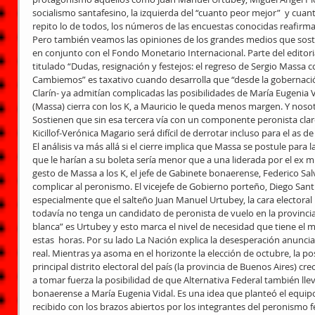
socialismo santafesino, la izquierda del “cuanto peor mejor”  y cuant
repito lo de todos, los números de las encuestas conocidas reafirman
Pero también veamos las opiniones de los grandes medios que sosti
en conjunto con el Fondo Monetario Internacional. Parte del editoria
titulado “Dudas, resignación y festejos: el regreso de Sergio Massa c
Cambiemos” es taxativo cuando desarrolla que “desde la gobernac
Clarín- ya admitían complicadas las posibilidades de María Eugenia V
(Massa) cierra con los K, a Mauricio le queda menos margen. Y noso
Sostienen que sin esa tercera vía con un componente peronista claro
Kicillof-Verónica Magario será difícil de derrotar incluso para el as
El análisis va más allá si el cierre implica que Massa se postule para
que le harían a su boleta sería menor que a una liderada por el ex mi
gesto de Massa a los K, el jefe de Gabinete bonaerense, Federico Salv
complicar al peronismo. El vicejefe de Gobierno porteño, Diego Santill
especialmente que el salteño Juan Manuel Urtubey, la cara electoral
todavía no tenga un candidato de peronista de vuelo en la provincia
blanca” es Urtubey y esto marca el nivel de necesidad que tiene el
estas  horas. Por su lado La Nación explica la desesperación anunc
real. Mientras ya asoma en el horizonte la elección de octubre, la po
principal distrito electoral del país (la provincia de Buenos Aires) cre
a tomar fuerza la posibilidad de que Alternativa Federal también l
bonaerense a María Eugenia Vidal. Es una idea que planteó el equipo
recibido con los brazos abiertos por los integrantes del peronismo f