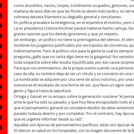
como aturdidos, necios, torpes, inútilmente ocupados, glotones, suc
mañana de esos días en que las flores se abren más tarde y se cierra
colmena decreta fríamente su degüello general y simultaneo.
En política prevalece la inteligencia, en el enjambre el instinto, per
La ex presidenta Cristina Kirchner parece haberse hecho cartuja. No
graves razones que los demás ignoramos y que yo respeto.
Sin embargo, un político no tiene la prerrogativa del silencio. Al sile
hombres los juzgamos justificados por escrúpulos de conciencia, que
indirectamente. Pero el político vive para la gente la cual es siempre
pregunta ¿gallo que no canta algo tiene en la garganta? No necesit
toda sospecha sobre ella resulta injustificada, por eso causa sorpresa
Para que nos entendamos, de la propia suerte cuando una persona 
caso de ella, su nombre deja de ser un rótulo y se convierte en una 
La nombradía se adquiere por una serie de actos notorios, por una 
manera es el resultado de una forma de ser, que lleva un signo siemp
genio y figura hasta la sepultura.
Ortega y Gasset en su ensayo sobre la generación sostiene “el pen
ante la que ha sido su pasado, y que hoy lleva encapsulado todo el 
que el pensamiento general se considera deudor de ideas anteriores
pasado todavía abierto y por completar. Por el contrario, hay época
que es urgente reformar desde su raíz”.
Aquellas son épocas de pensamientos pacíficos, estas son épocas d
El silencio es salud en los hospitales, con la imagen elocuente de la 