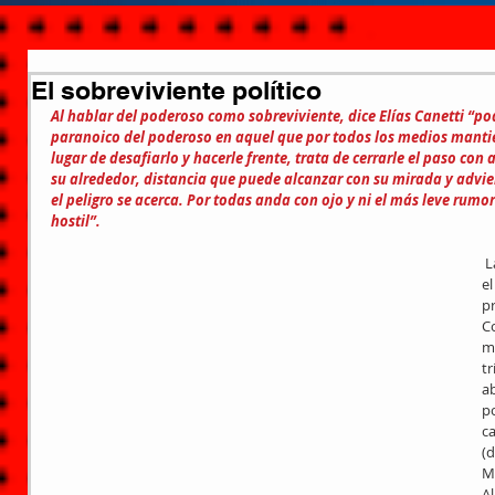
El sobreviviente político
Al hablar del poderoso como sobreviviente, dice Elías Canetti “po
paranoico del poderoso en aquel que por todos los medios mantien
lugar de desafiarlo y hacerle frente, trata de cerrarle el paso con 
su alrededor, distancia que puede alcanzar con su mirada y advier
el peligro se acerca. Por todas anda con ojo y ni el más leve rumo
hostil”.
 La pasión del porvenir está ausente en 
el
p
Co
mi
tr
ab
po
c
(d
Ma
Al