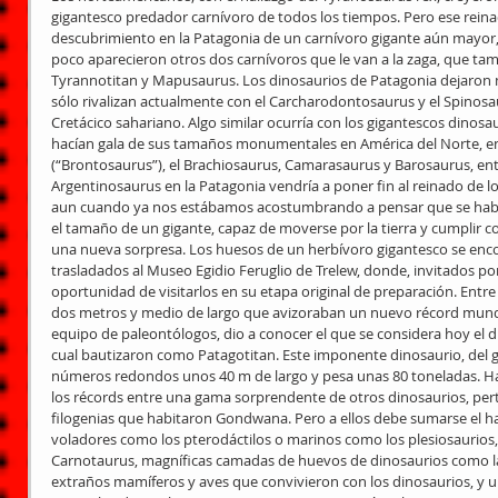
gigantesco predador carnívoro de todos los tiempos. Pero ese reinado
descubrimiento en la Patagonia de un carnívoro gigante aún mayor, e
poco aparecieron otros dos carnívoros que le van a la zaga, que tam
Tyrannotitan y Mapusaurus. Los dinosaurios de Patagonia dejaron 
sólo rivalizan actualmente con el Carcharodontosaurus y el Spinosa
Cretácico sahariano. Algo similar ocurría con los gigantescos dinos
hacían gala de sus tamaños monumentales en América del Norte, ent
(“Brontosaurus”), el Brachiosaurus, Camarasaurus y Barosaurus, entr
Argentinosaurus en la Patagonia vendría a poner fin al reinado de lo
aun cuando ya nos estábamos acostumbrando a pensar que se había 
el tamaño de un gigante, capaz de moverse por la tierra y cumplir co
una nueva sorpresa. Los huesos de un herbívoro gigantesco se enc
trasladados al Museo Egidio Feruglio de Trelew, donde, invitados po
oportunidad de visitarlos en su etapa original de preparación. Entr
dos metros y medio de largo que avizoraban un nuevo récord mundi
equipo de paleontólogos, dio a conocer el que se considera hoy el 
cual bautizaron como Patagotitan. Este imponente dinosaurio, del g
números redondos unos 40 m de largo y pesa unas 80 toneladas. Ha
los récords entre una gama sorprendente de otros dinosaurios, pert
filogenias que habitaron Gondwana. Pero a ellos debe sumarse el hal
voladores como los pterodáctilos o marinos como los plesiosaurios,
Carnotaurus, magníficas camadas de huevos de dinosaurios como l
extraños mamíferos y aves que convivieron con los dinosaurios, y un