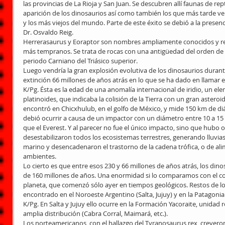
las provincias de La Rioja y San Juan. Se descubren allí faunas de rept
aparición de los dinosaurios así como también los que más tarde ven
y los más viejos del mundo. Parte de este éxito se debió a la presencia
Dr. Osvaldo Reig.
Herrerasaurus y Eoraptor son nombres ampliamente conocidos y rep
más tempranos. Se trata de rocas con una antigüedad del orden de l
periodo Carniano del Triásico superior.
Luego vendría la gran explosión evolutiva de los dinosaurios durante 
extinción 66 millones de años atrás en lo que se ha dado en llamar e
K/Pg. Ésta es la edad de una anomalía internacional de iridio, un el
platinoides, que indicaba la colisión de la Tierra con un gran asteroid
encontró en Chicxhulub, en el golfo de México, y mide 150 km de d
debió ocurrir a causa de un impactor con un diámetro entre 10 a 15
que el Everest. Y al parecer no fue el único impacto, sino que hub
desestabilizaron todos los ecosistemas terrestres, generando lluvia
marino y desencadenaron el trastorno de la cadena trófica, o de ali
ambientes.
Lo cierto es que entre esos 230 y 66 millones de años atrás, los din
de 160 millones de años. Una enormidad si lo comparamos con el co
planeta, que comenzó sólo ayer en tiempos geológicos. Restos de lo
encontrado en el Noroeste Argentino (Salta, Jujuy) y en la Patagonia
K/Pg. En Salta y Jujuy ello ocurre en la Formación Yacoraite, unidad r
amplia distribución (Cabra Corral, Maimará, etc.).
Los norteamericanos, con el hallazgo del Tyranosaurus rex, creyeron 