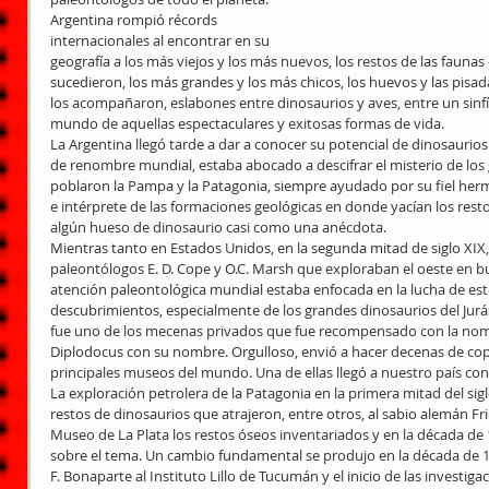
Argentina rompió récords 
internacionales al encontrar en su 
geografía a los más viejos y los más nuevos, los restos de las faunas
sucedieron, los más grandes y los más chicos, los huevos y las pisadas
los acompañaron, eslabones entre dinosaurios y aves, entre un sinfí
mundo de aquellas espectaculares y exitosas formas de vida.
La Argentina llegó tarde a dar a conocer su potencial de dinosaurio
de renombre mundial, estaba abocado a descifrar el misterio de los
poblaron la Pampa y la Patagonia, siempre ayudado por su fiel herm
e intérprete de las formaciones geológicas en donde yacían los rest
algún hueso de dinosaurio casi como una anécdota.
Mientras tanto en Estados Unidos, en la segunda mitad de siglo XIX, 
paleontólogos E. D. Cope y O.C. Marsh que exploraban el oeste en b
atención paleontológica mundial estaba enfocada en la lucha de esto
descubrimientos, especialmente de los grandes dinosaurios del Jurás
fue uno de los mecenas privados que fue recompensado con la nom
Diplodocus con su nombre. Orgulloso, envió a hacer decenas de copi
principales museos del mundo. Una de ellas llegó a nuestro país con
La exploración petrolera de la Patagonia en la primera mitad del sig
restos de dinosaurios que atrajeron, entre otros, al sabio alemán Fr
Museo de La Plata los restos óseos inventariados y en la década de 
sobre el tema. Un cambio fundamental se produjo en la década de 19
F. Bonaparte al Instituto Lillo de Tucumán y el inicio de las investigac